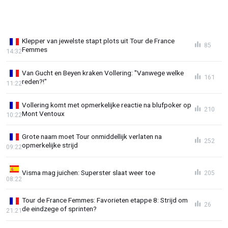
Klepper van jewelste stapt plots uit Tour de France
85
Femmes
14:32
Van Gucht en Beyen kraken Vollering: "Vanwege welke
161
reden?!"
11:22
Vollering komt met opmerkelijke reactie na blufpoker op
210
Mont Ventoux
10:22
Grote naam moet Tour onmiddellijk verlaten na
252
opmerkelijke strijd
09:22
Visma mag juichen: Superster slaat weer toe
205
08:22
Tour de France Femmes: Favorieten etappe 8: Strijd om
26
de eindzege of sprinten?
21:21