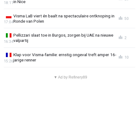
in Nice
18:11
Visma LaB viert én baalt na spectaculaire ontknoping in
50
Ronde van Polen
17:04
Pellizzari slaat toe in Burgos, zorgen bij UAE na nieuwe
2
valpartij
16:34
Klap voor Visma-familie: ernstig ongeval treft amper 16-
10
jarige renner
15:26
▼ Ad by Refinery89