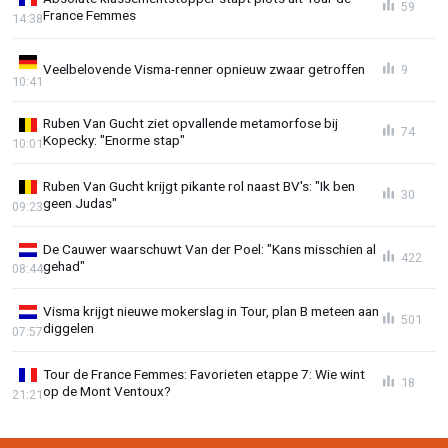
59
France Femmes
14:38
Veelbelovende Visma-renner opnieuw zwaar getroffen
9
10:41
Ruben Van Gucht ziet opvallende metamorfose bij
74
Kopecky: "Enorme stap"
10:01
Ruben Van Gucht krijgt pikante rol naast BV's: "Ik ben
30
geen Judas"
09:23
De Cauwer waarschuwt Van der Poel: "Kans misschien al
422
gehad"
08:44
Visma krijgt nieuwe mokerslag in Tour, plan B meteen aan
501
diggelen
07:57
Tour de France Femmes: Favorieten etappe 7: Wie wint
18
op de Mont Ventoux?
21:21