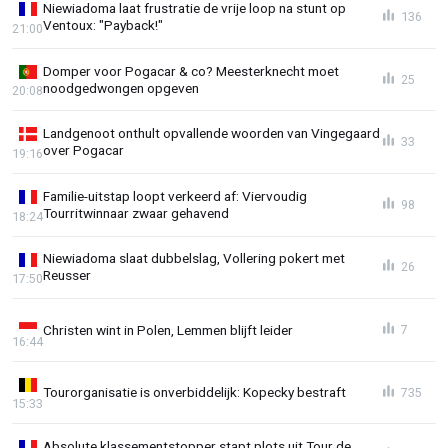
Niewiadoma laat frustratie de vrije loop na stunt op
136
Ventoux: "Payback!"
21:00
Domper voor Pogacar & co? Meesterknecht moet
25
noodgedwongen opgeven
20:08
Landgenoot onthult opvallende woorden van Vingegaard
33
over Pogacar
19:16
Familie-uitstap loopt verkeerd af: Viervoudig
98
Tourritwinnaar zwaar gehavend
18:24
Niewiadoma slaat dubbelslag, Vollering pokert met
26
Reusser
17:50
Christen wint in Polen, Lemmen blijft leider
7
16:44
Tourorganisatie is onverbiddelijk: Kopecky bestraft
735
15:33
Absolute klassementstopper stapt plots uit Tour de