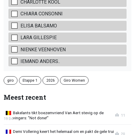
CHARLOTTE KOOL
CHIARA CONSONNI
ELISA BALSAMO
LARA GILLESPIE
NIENKE VEENHOVEN
IEMAND ANDERS..
giro
Etappe 1
2026
Giro Women
Meest recent
Bakelants tikt boezemvriend Van Aert stevig op de
11
vingers: "Not done!"
19:04
Demi Vollering keert het helemaal om en pakt de gele trui
20