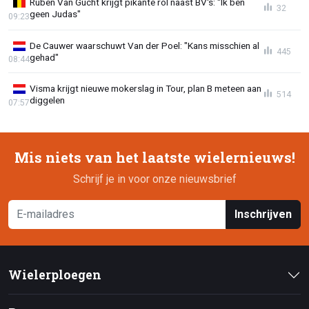
Ruben Van Gucht krijgt pikante rol naast BV's: "Ik ben
32
geen Judas"
09:23
De Cauwer waarschuwt Van der Poel: "Kans misschien al
445
gehad"
08:44
Visma krijgt nieuwe mokerslag in Tour, plan B meteen aan
514
diggelen
07:57
Mis niets van het laatste wielernieuws!
Schrijf je in voor onze nieuwsbrief
Inschrijven
Wielerploegen