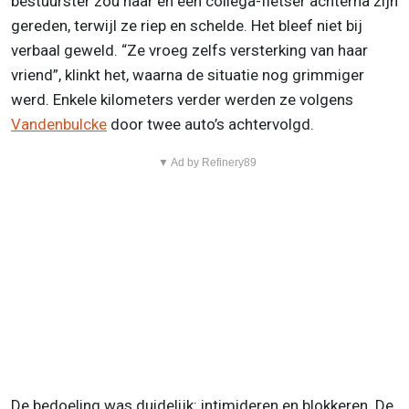
bestuurster zou haar en een collega-fietser achterna zijn
gereden, terwijl ze riep en schelde. Het bleef niet bij
verbaal geweld. “Ze vroeg zelfs versterking van haar
vriend”, klinkt het, waarna de situatie nog grimmiger
werd. Enkele kilometers verder werden ze volgens
Vandenbulcke
door twee auto’s achtervolgd.
▼ Ad by Refinery89
De bedoeling was duidelijk: intimideren en blokkeren. De