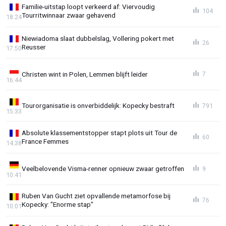
Familie-uitstap loopt verkeerd af: Viervoudig
104
Tourritwinnaar zwaar gehavend
18:24
Niewiadoma slaat dubbelslag, Vollering pokert met
26
Reusser
17:50
Christen wint in Polen, Lemmen blijft leider
7
16:44
Tourorganisatie is onverbiddelijk: Kopecky bestraft
791
15:33
Absolute klassementstopper stapt plots uit Tour de
60
France Femmes
14:38
Veelbelovende Visma-renner opnieuw zwaar getroffen
9
10:41
Ruben Van Gucht ziet opvallende metamorfose bij
76
Kopecky: "Enorme stap"
10:01