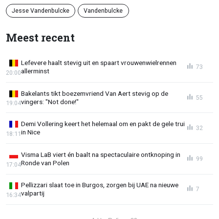
Jesse Vandenbulcke
Vandenbulcke
Meest recent
Lefevere haalt stevig uit en spaart vrouwenwielrennen
73
allerminst
20:00
Bakelants tikt boezemvriend Van Aert stevig op de
55
vingers: "Not done!"
19:04
Demi Vollering keert het helemaal om en pakt de gele trui
32
in Nice
18:11
Visma LaB viert én baalt na spectaculaire ontknoping in
99
Ronde van Polen
17:04
Pellizzari slaat toe in Burgos, zorgen bij UAE na nieuwe
7
valpartij
16:34