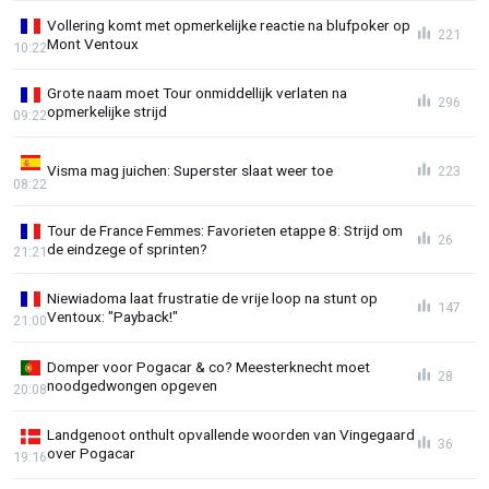
Vollering komt met opmerkelijke reactie na blufpoker op
221
Mont Ventoux
10:22
Grote naam moet Tour onmiddellijk verlaten na
296
opmerkelijke strijd
09:22
Visma mag juichen: Superster slaat weer toe
223
08:22
Tour de France Femmes: Favorieten etappe 8: Strijd om
26
de eindzege of sprinten?
21:21
Niewiadoma laat frustratie de vrije loop na stunt op
147
Ventoux: "Payback!"
21:00
Domper voor Pogacar & co? Meesterknecht moet
28
noodgedwongen opgeven
20:08
Landgenoot onthult opvallende woorden van Vingegaard
36
over Pogacar
19:16