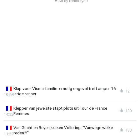
▼ Ad by Refinery89
Klap voor Visma-familie: ernstig ongeval treft amper 16-
12
jarige renner
15:26
Klepper van jewelste stapt plots uit Tour de France
100
Femmes
14:32
Van Gucht en Beyen kraken Vollering: "Vanwege welke
183
reden?!"
11:22