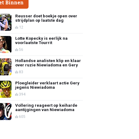
et Binnen
Reusser doet boekje open over
strijdplan op laatste dag
12
Lotte Kopecky is eerlijk na
voorlaatste Tourrit
56
Hollandse analisten klip en klaar
over ruzie Niewiadoma en Gery
83
Ploegleider verklaart actie Gery
jegens Niewiadoma
394
Vollering reageert op keiharde
aantijgingen van Niewiadoma
605