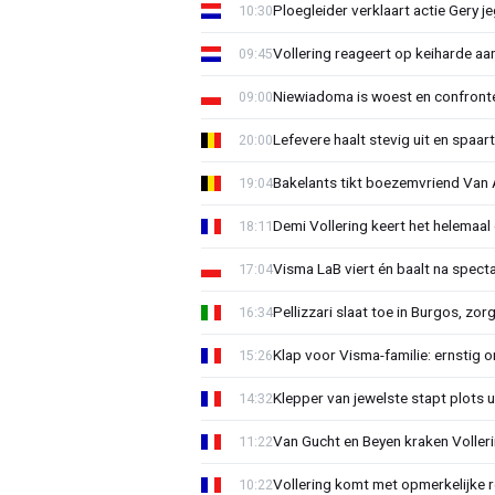
Ploegleider verklaart actie Gery 
10:30
Vollering reageert op keiharde a
09:45
Niewiadoma is woest en confrontee
09:00
Lefevere haalt stevig uit en spaar
20:00
Bakelants tikt boezemvriend Van A
19:04
Demi Vollering keert het helemaal 
18:11
Visma LaB viert én baalt na spect
17:04
Pellizzari slaat toe in Burgos, zor
16:34
Klap voor Visma-familie: ernstig o
15:26
Klepper van jewelste stapt plots 
14:32
Van Gucht en Beyen kraken Voller
11:22
Vollering komt met opmerkelijke 
10:22