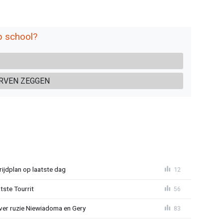
p school?
URVEN ZEGGEN
ijdplan op laatste dag
12
tste Tourrit
56
over ruzie Niewiadoma en Gery
83