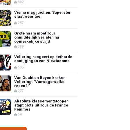
882
Visma mag juichen: Superster
slaat weer toe
257
Grote naam moet Tour
onmiddellijk verlaten na
opmerkelijke strijd
389
Vollering reageert op keiharde
aantijgingen van Niewiadoma
605
Van Gucht en Beyen kraken
Vollering: "Vanwege welke
reden?!"
227
Absolute klassementstopper
stapt plots uit Tour de France
Femmes
64