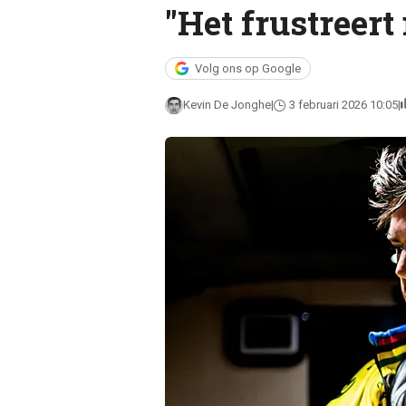
"Het frustreert
Volg ons op Google
Kevin De Jonghe
3 februari 2026 10:05