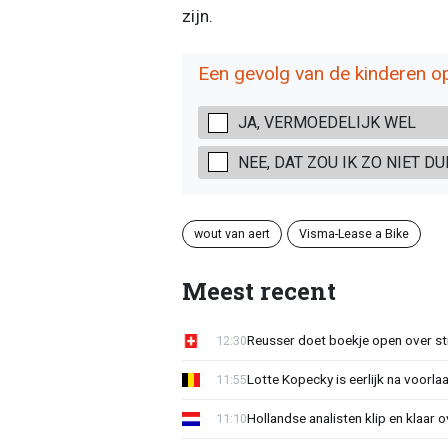
zijn.
Een gevolg van de kinderen o
JA, VERMOEDELIJK WEL
NEE, DAT ZOU IK ZO NIET D
wout van aert
Visma-Lease a Bike
Meest recent
Reusser doet boekje open over str
12:30
Lotte Kopecky is eerlijk na voorlaa
11:55
Hollandse analisten klip en klaar 
11:10