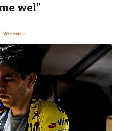
 me wel"
689 stemmen