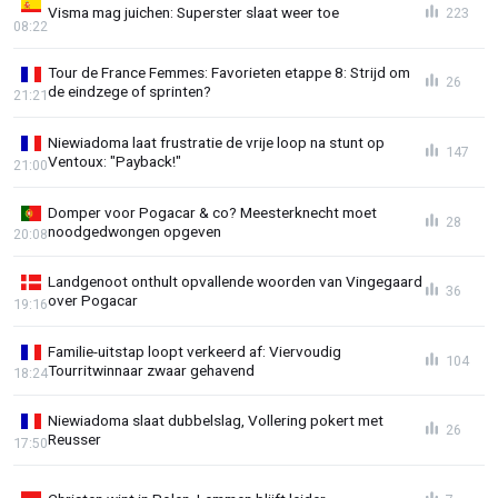
Visma mag juichen: Superster slaat weer toe
223
08:22
Tour de France Femmes: Favorieten etappe 8: Strijd om
26
de eindzege of sprinten?
21:21
Niewiadoma laat frustratie de vrije loop na stunt op
147
Ventoux: "Payback!"
21:00
Domper voor Pogacar & co? Meesterknecht moet
28
noodgedwongen opgeven
20:08
Landgenoot onthult opvallende woorden van Vingegaard
36
over Pogacar
19:16
Familie-uitstap loopt verkeerd af: Viervoudig
104
Tourritwinnaar zwaar gehavend
18:24
Niewiadoma slaat dubbelslag, Vollering pokert met
26
Reusser
17:50