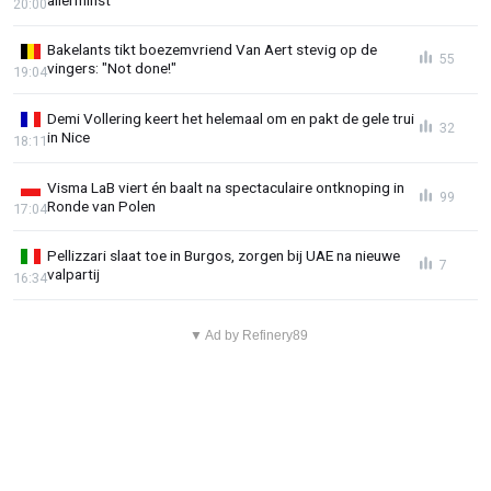
20:00
Bakelants tikt boezemvriend Van Aert stevig op de
55
vingers: "Not done!"
19:04
Demi Vollering keert het helemaal om en pakt de gele trui
32
in Nice
18:11
Visma LaB viert én baalt na spectaculaire ontknoping in
99
Ronde van Polen
17:04
Pellizzari slaat toe in Burgos, zorgen bij UAE na nieuwe
7
valpartij
16:34
▼ Ad by Refinery89