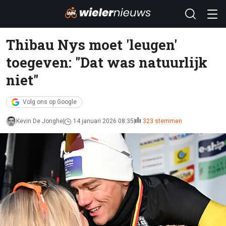
Thibau Nys moet 'leugen'
toegeven: "Dat was natuurlijk
niet"
Volg ons op Google
Kevin De Jonghe
14 januari 2026 08:35
323 stemmen