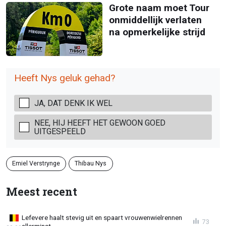
Grote naam moet Tour
onmiddellijk verlaten
na opmerkelijke strijd
Heeft Nys geluk gehad?
JA, DAT DENK IK WEL
NEE, HIJ HEEFT HET GEWOON GOED
UITGESPEELD
Emiel Verstrynge
Thibau Nys
Meest recent
Lefevere haalt stevig uit en spaart vrouwenwielrennen
73
allerminst