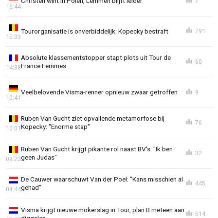
Christen wint in Polen, Lemmen blijft leider
7
16:44
Tourorganisatie is onverbiddelijk: Kopecky bestraft
791
15:33
Absolute klassementstopper stapt plots uit Tour de
60
France Femmes
14:38
Veelbelovende Visma-renner opnieuw zwaar getroffen
9
10:41
Ruben Van Gucht ziet opvallende metamorfose bij
76
Kopecky: "Enorme stap"
10:01
Ruben Van Gucht krijgt pikante rol naast BV's: "Ik ben
32
geen Judas"
09:23
De Cauwer waarschuwt Van der Poel: "Kans misschien al
445
gehad"
08:44
Visma krijgt nieuwe mokerslag in Tour, plan B meteen aan
514