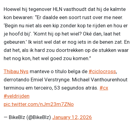
Hoewel hij tegenover HLN vasthoudt dat hij de kalmte
kon bewaren: “Er daalde een soort rust over me neer.
‘Begin nu niet als een kip zonder kop te rijden en hou er
je hoofd bij’. ‘Komt hij op het wiel? Oké dan, laat het
gebeuren.’ Ik wist wel dat er nog iets in de benen zat. En
dat het, als ik hard zou doortrekken op de stukken waar
het nog kon, het wel goed zou komen.”
Thibau Nys
manteve o título belga de
#ciclocross
,
derrotando Emiel Verstrynge. Michael Vanthourenhout
terminou em terceiro, 53 segundos atrás.
#cx
#veldrijden
pic.twitter.com/nJm23m7ZNo
— BikeBlz (@BikeBlz)
January 12, 2026