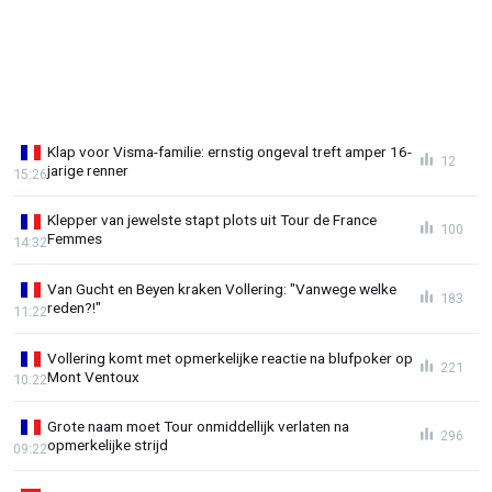
Klap voor Visma-familie: ernstig ongeval treft amper 16-
12
jarige renner
15:26
Klepper van jewelste stapt plots uit Tour de France
100
Femmes
14:32
Van Gucht en Beyen kraken Vollering: "Vanwege welke
183
reden?!"
11:22
Vollering komt met opmerkelijke reactie na blufpoker op
221
Mont Ventoux
10:22
Grote naam moet Tour onmiddellijk verlaten na
296
opmerkelijke strijd
09:22