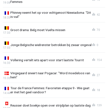
Femmes
19:08
Phinney neemt het op voor echtgenoot Niewiadoma: “Dit
42
is vuil"
18:33
Groot drama: Belg moet Vuelta missen
70
17:33
Jonge Belgische wielrenster betrokken bij zwaar ongeval
0
17:03
Vollering vertelt iets apart voor start laatste Tourrit
154
16:33
Vingegaard sneert naar Pogacar: "Word moedeloos van
27
hem"
15:33
Tour de France Femmes: Favorieten etappe 9 - Wie gaat
18
er met het geel vandoor?
14:44
Reusser doet boekje open over strijdplan op laatste dag
139