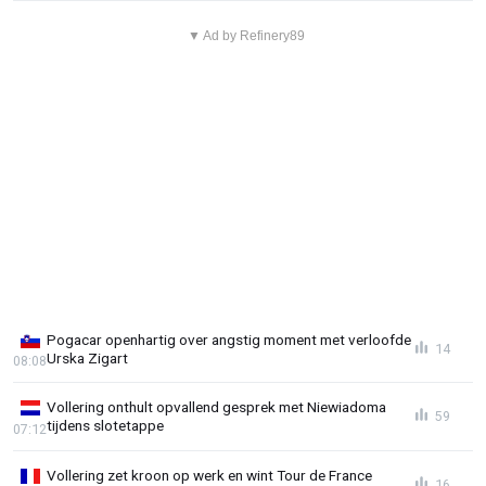
▼ Ad by Refinery89
Pogacar openhartig over angstig moment met verloofde
14
Urska Zigart
08:08
Vollering onthult opvallend gesprek met Niewiadoma
59
tijdens slotetappe
07:12
Vollering zet kroon op werk en wint Tour de France
16