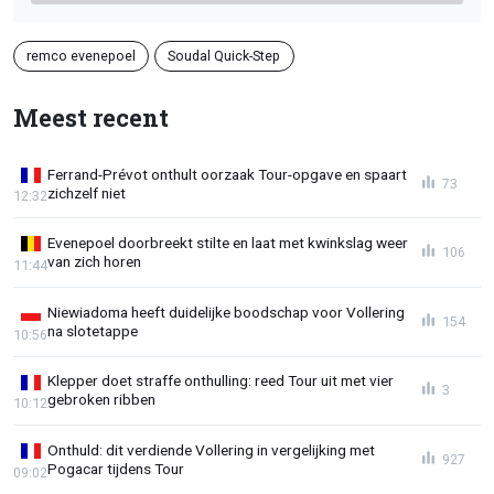
remco evenepoel
Soudal Quick-Step
Meest recent
Ferrand-Prévot onthult oorzaak Tour-opgave en spaart
73
zichzelf niet
12:32
Evenepoel doorbreekt stilte en laat met kwinkslag weer
106
van zich horen
11:44
Niewiadoma heeft duidelijke boodschap voor Vollering
154
na slotetappe
10:56
Klepper doet straffe onthulling: reed Tour uit met vier
3
gebroken ribben
10:12
Onthuld: dit verdiende Vollering in vergelijking met
927
Pogacar tijdens Tour
09:02