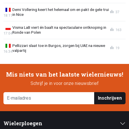
Demi Vollering keert het helemaal om en pakt de gele trui
37
in Nice
18:11
Visma LaB viert én baalt na spectaculaire ontknoping in
163
Ronde van Polen
17:04
Pellizzari slaat toe in Burgos, zorgen bij UAE na nieuwe
19
valpartij
16:34
Mis niets van het laatste wielernieuws!
Schrijf je in voor onze nieuwsbrief
Inschrijven
Wielerploegen