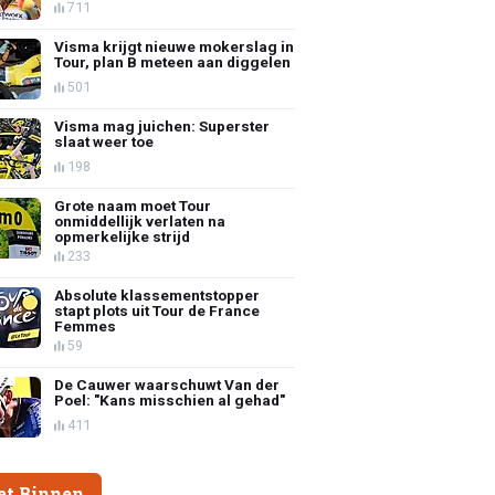
711
Visma krijgt nieuwe mokerslag in
Tour, plan B meteen aan diggelen
501
Visma mag juichen: Superster
slaat weer toe
198
Grote naam moet Tour
onmiddellijk verlaten na
opmerkelijke strijd
233
Absolute klassementstopper
stapt plots uit Tour de France
Femmes
59
De Cauwer waarschuwt Van der
Poel: "Kans misschien al gehad"
411
et Binnen