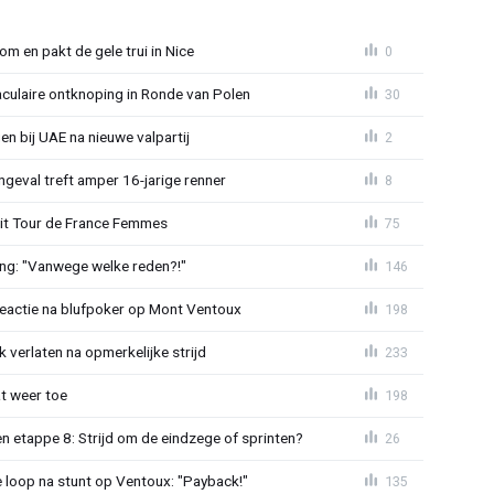
om en pakt de gele trui in Nice
0
aculaire ontknoping in Ronde van Polen
30
gen bij UAE na nieuwe valpartij
2
ngeval treft amper 16-jarige renner
8
uit Tour de France Femmes
75
ing: "Vanwege welke reden?!"
146
reactie na blufpoker op Mont Ventoux
198
 verlaten na opmerkelijke strijd
233
t weer toe
198
 etappe 8: Strijd om de eindzege of sprinten?
26
e loop na stunt op Ventoux: "Payback!"
135