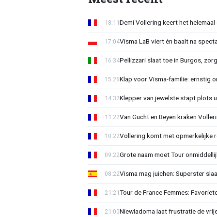
Demi Vollering keert het helemaal 
18:11
Visma LaB viert én baalt na spect
17:04
Pellizzari slaat toe in Burgos, zor
16:34
Klap voor Visma-familie: ernstig o
15:26
Klepper van jewelste stapt plots 
14:32
Van Gucht en Beyen kraken Voller
11:22
Vollering komt met opmerkelijke 
10:22
Grote naam moet Tour onmiddellijk
09:22
Visma mag juichen: Superster slaa
08:22
Tour de France Femmes: Favorieten
21:21
Niewiadoma laat frustratie de vrij
21:00