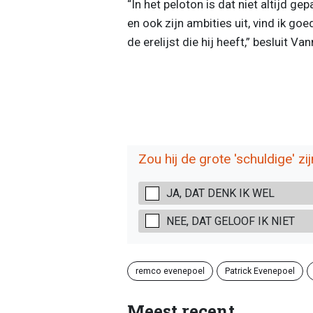
“In het peloton is dat niet altijd ge
en ook zijn ambities uit, vind ik go
de erelijst die hij heeft,” besluit Va
Zou hij de grote 'schuldige' zij
JA, DAT DENK IK WEL
NEE, DAT GELOOF IK NIET
remco evenepoel
Patrick Evenepoel
Meest recent