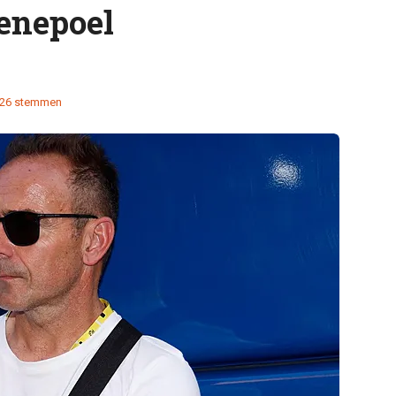
enepoel
26 stemmen