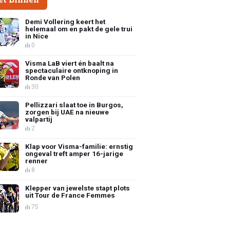
Demi Vollering keert het
helemaal om en pakt de gele trui
in Nice
0
Visma LaB viert én baalt na
spectaculaire ontknoping in
Ronde van Polen
30
Pellizzari slaat toe in Burgos,
zorgen bij UAE na nieuwe
valpartij
2
Klap voor Visma-familie: ernstig
ongeval treft amper 16-jarige
renner
8
Klepper van jewelste stapt plots
uit Tour de France Femmes
75