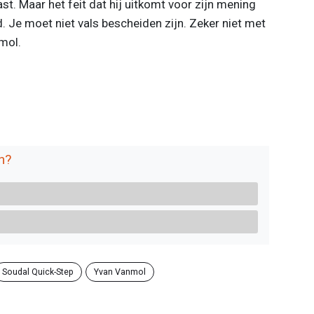
past. Maar het feit dat hij uitkomt voor zijn mening
ed. Je moet niet vals bescheiden zijn. Zeker niet met
nmol.
n?
Soudal Quick-Step
Yvan Vanmol