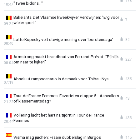
173
"Twee bidons..."
10:47
Bakelants ziet Vlaamse kweekvijver verdwijnen: "Erg voor
7
wielersport"
09:24
Lotte Kopecky velt stevige mening over 'borstensaga'
82
08:40
Armstrong maakt brandhout van Ferrand-Prévot: "Pijnlijk
227
om naar te kijken"
08:04
Absoluut rampscenario in de maak voor Thibau Nys
433
07:19
Tour de France Femmes: Favorieten etappe 5 - Aanvallers
43
of klassementsdag?
21:22
Vollering lucht het hart na tijdrit in Tour de France
433
Femmes
20:44
Visma mag juichen: Fraaie dubbelslag in Burgos
115