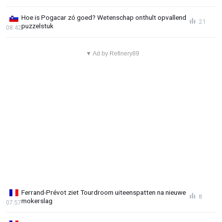
Hoe is Pogacar zó goed? Wetenschap onthult opvallend
21
puzzelstuk
08:42
▼ Ad by Refinery89
Ferrand-Prévot ziet Tourdroom uiteenspatten na nieuwe
8
mokerslag
07:57