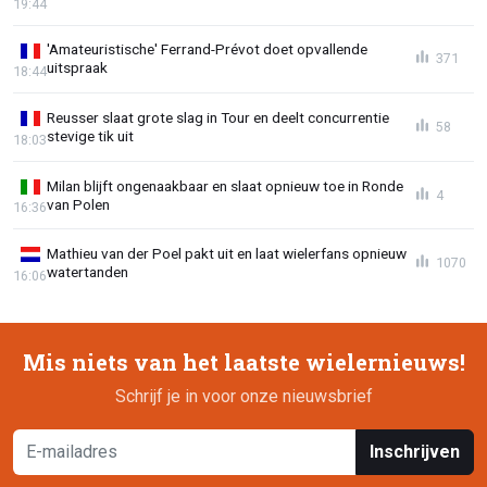
19:44
'Amateuristische' Ferrand-Prévot doet opvallende
371
uitspraak
18:44
Reusser slaat grote slag in Tour en deelt concurrentie
58
stevige tik uit
18:03
Milan blijft ongenaakbaar en slaat opnieuw toe in Ronde
4
van Polen
16:36
Mathieu van der Poel pakt uit en laat wielerfans opnieuw
1070
watertanden
16:06
Mis niets van het laatste wielernieuws!
Schrijf je in voor onze nieuwsbrief
Inschrijven