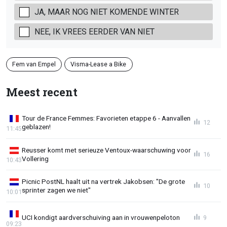
JA, MAAR NOG NIET KOMENDE WINTER
NEE, IK VREES EERDER VAN NIET
Fem van Empel
Visma-Lease a Bike
Meest recent
Tour de France Femmes: Favorieten etappe 6 - Aanvallen
12
geblazen!
11:45
Reusser komt met serieuze Ventoux-waarschuwing voor
16
Vollering
10:43
Picnic PostNL haalt uit na vertrek Jakobsen: "De grote
10
sprinter zagen we niet"
10:01
UCI kondigt aardverschuiving aan in vrouwenpeloton
9
09:23