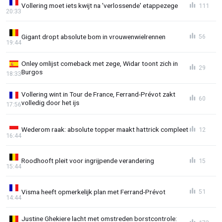
Vollering moet iets kwijt na 'verlossende' etappezege
111
20:33
Gigant dropt absolute bom in vrouwenwielrennen
56
19:44
Onley omlijst comeback met zege, Widar toont zich in
29
Burgos
18:33
Vollering wint in Tour de France, Ferrand-Prévot zakt
60
volledig door het ijs
17:56
Wederom raak: absolute topper maakt hattrick compleet
12
16:44
Roodhooft pleit voor ingrijpende verandering
15
15:44
Visma heeft opmerkelijk plan met Ferrand-Prévot
51
14:44
Justine Ghekiere lacht met omstreden borstcontrole: