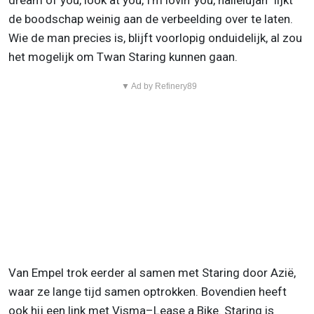
dream of you, look at you, I'm lovin' you, hallelujah” lijkt
de boodschap weinig aan de verbeelding over te laten.
Wie de man precies is, blijft voorlopig onduidelijk, al zou
het mogelijk om Twan Staring kunnen gaan.
▼ Ad by Refinery89
Van Empel trok eerder al samen met Staring door Azië,
waar ze lange tijd samen optrokken. Bovendien heeft
ook hij een link met Visma–Lease a Bike. Staring is