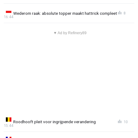
Wederom raak: absolute topper maakt hattrick compleet
8
16:44
▼ Ad by Refinery89
Roodhooft pleit voor ingrijpende verandering
10
15:44