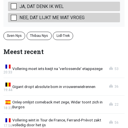
JA, DAT DENK IK WEL
NEE, DAT LIJKT ME WAT VROEG
Sven Nys
Thibau Nys
Lidl-Trek
Meest recent
Vollering moet iets kwijt na 'verlossende' etappezege
53
20:33
Gigant dropt absolute bom in vrouwenwielrennen
36
19:44
Onley omlijst comeback met zege, Widar toont zich in
22
Burgos
18:33
Vollering wint in Tour de France, Ferrand-Prévot zakt
56
volledig door het ijs
17:56