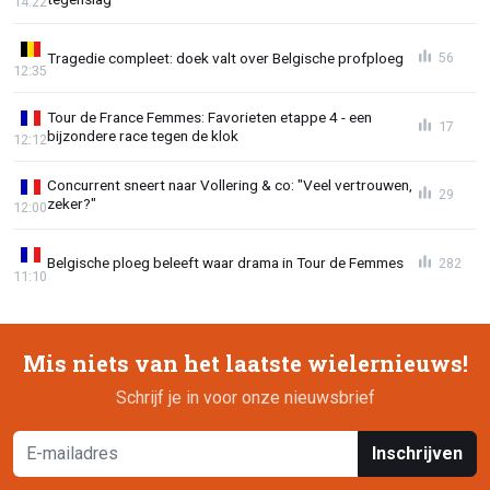
14:22
Tragedie compleet: doek valt over Belgische profploeg
56
12:35
Tour de France Femmes: Favorieten etappe 4 - een
17
bijzondere race tegen de klok
12:12
Concurrent sneert naar Vollering & co: "Veel vertrouwen,
29
zeker?"
12:00
Belgische ploeg beleeft waar drama in Tour de Femmes
282
11:10
Mis niets van het laatste wielernieuws!
Schrijf je in voor onze nieuwsbrief
Inschrijven