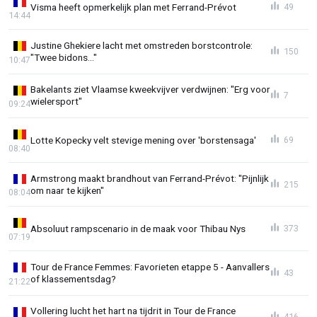
Visma heeft opmerkelijk plan met Ferrand-Prévot
49
14:44
Justine Ghekiere lacht met omstreden borstcontrole:
150
"Twee bidons..."
10:47
Bakelants ziet Vlaamse kweekvijver verdwijnen: "Erg voor
7
wielersport"
09:24
Lotte Kopecky velt stevige mening over 'borstensaga'
69
08:40
Armstrong maakt brandhout van Ferrand-Prévot: "Pijnlijk
215
om naar te kijken"
08:04
Absoluut rampscenario in de maak voor Thibau Nys
373
07:19
Tour de France Femmes: Favorieten etappe 5 - Aanvallers
43
of klassementsdag?
21:22
Vollering lucht het hart na tijdrit in Tour de France
416