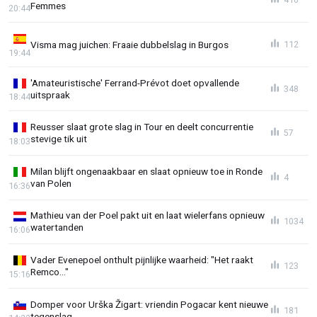
Femmes
20:44
Visma mag juichen: Fraaie dubbelslag in Burgos
112
19:44
'Amateuristische' Ferrand-Prévot doet opvallende
348
uitspraak
18:44
Reusser slaat grote slag in Tour en deelt concurrentie
57
stevige tik uit
18:03
Milan blijft ongenaakbaar en slaat opnieuw toe in Ronde
4
van Polen
16:36
Mathieu van der Poel pakt uit en laat wielerfans opnieuw
1034
watertanden
16:06
Vader Evenepoel onthult pijnlijke waarheid: "Het raakt
123
Remco..."
15:16
Domper voor Urška Žigart: vriendin Pogacar kent nieuwe
181
tegenslag