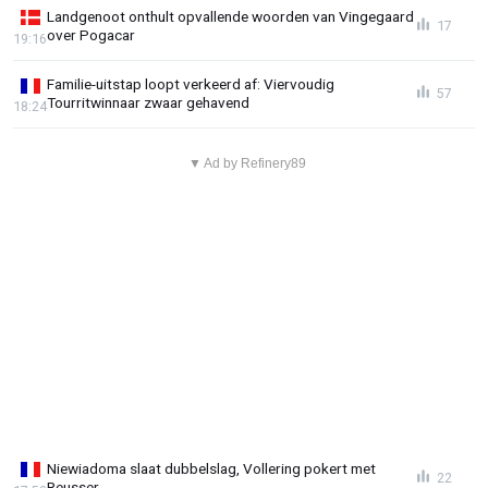
Landgenoot onthult opvallende woorden van Vingegaard
17
over Pogacar
19:16
Familie-uitstap loopt verkeerd af: Viervoudig
57
Tourritwinnaar zwaar gehavend
18:24
▼ Ad by Refinery89
Niewiadoma slaat dubbelslag, Vollering pokert met
22
Reusser