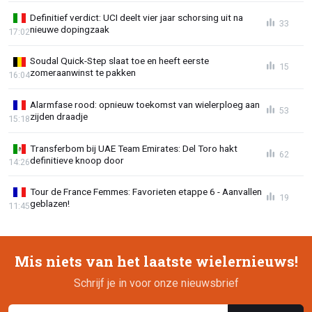
Definitief verdict: UCI deelt vier jaar schorsing uit na
33
nieuwe dopingzaak
17:02
Soudal Quick-Step slaat toe en heeft eerste
15
zomeraanwinst te pakken
16:04
Alarmfase rood: opnieuw toekomst van wielerploeg aan
53
zijden draadje
15:18
Transferbom bij UAE Team Emirates: Del Toro hakt
62
definitieve knoop door
14:26
Tour de France Femmes: Favorieten etappe 6 - Aanvallen
19
geblazen!
11:45
Mis niets van het laatste wielernieuws!
Schrijf je in voor onze nieuwsbrief