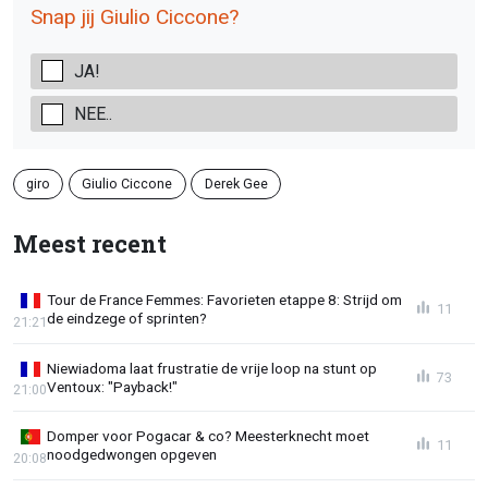
Snap jij Giulio Ciccone?
JA!
NEE..
giro
Giulio Ciccone
Derek Gee
Meest recent
Tour de France Femmes: Favorieten etappe 8: Strijd om
11
de eindzege of sprinten?
21:21
Niewiadoma laat frustratie de vrije loop na stunt op
73
Ventoux: "Payback!"
21:00
Domper voor Pogacar & co? Meesterknecht moet
11
noodgedwongen opgeven
20:08