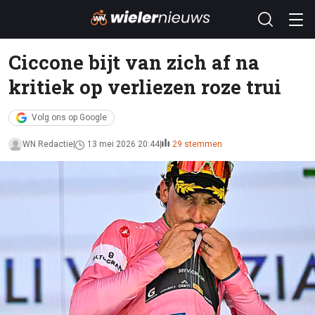
Ciccone bijt van zich af na
kritiek op verliezen roze trui
Volg ons op Google
WN Redactie
13 mei 2026 20:44
29 stemmen