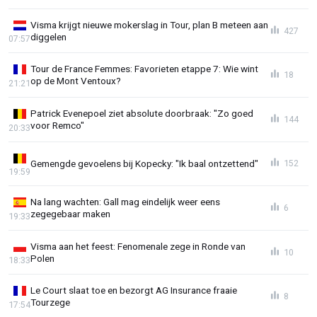
Visma krijgt nieuwe mokerslag in Tour, plan B meteen aan
427
diggelen
07:57
Tour de France Femmes: Favorieten etappe 7: Wie wint
18
op de Mont Ventoux?
21:21
Patrick Evenepoel ziet absolute doorbraak: "Zo goed
144
voor Remco"
20:33
Gemengde gevoelens bij Kopecky: "Ik baal ontzettend"
152
19:59
Na lang wachten: Gall mag eindelijk weer eens
6
zegegebaar maken
19:33
Visma aan het feest: Fenomenale zege in Ronde van
10
Polen
18:33
Le Court slaat toe en bezorgt AG Insurance fraaie
8
Tourzege
17:54