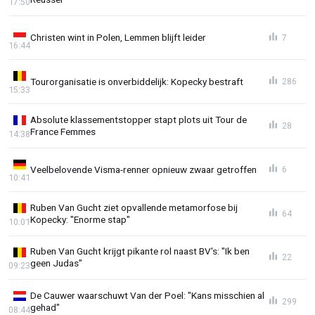
17:50
Christen wint in Polen, Lemmen blijft leider
7
16:44
Tourorganisatie is onverbiddelijk: Kopecky bestraft
286
15:33
Absolute klassementstopper stapt plots uit Tour de
28
France Femmes
14:38
Veelbelovende Visma-renner opnieuw zwaar getroffen
6
10:41
Ruben Van Gucht ziet opvallende metamorfose bij
64
Kopecky: "Enorme stap"
10:01
Ruben Van Gucht krijgt pikante rol naast BV's: "Ik ben
22
geen Judas"
09:23
De Cauwer waarschuwt Van der Poel: "Kans misschien al
299
gehad"
08:44