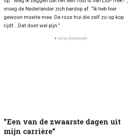
op. “Mag ik zeggen dat het een fout is van Lidl-Trek?”,
vroeg de Nederlander zich hardop af. “Ik heb hier
gewoon moeite mee. De roze trui die zelf zo op kop
rijdt… Dat doet wel pijn.”
▼ Ad by Refinery89
“Een van de zwaarste dagen uit
mijn carrière”