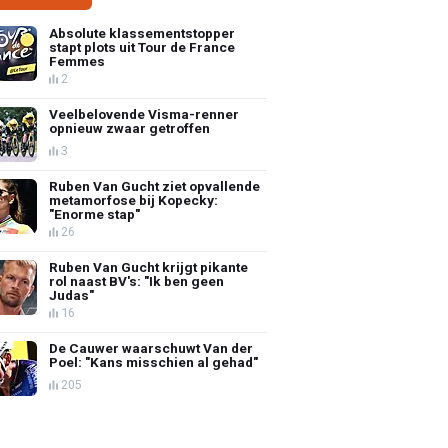
Absolute klassementstopper
stapt plots uit Tour de France
Femmes
2
Veelbelovende Visma-renner
opnieuw zwaar getroffen
3
Ruben Van Gucht ziet opvallende
metamorfose bij Kopecky:
"Enorme stap"
26
Ruben Van Gucht krijgt pikante
rol naast BV's: "Ik ben geen
Judas"
16
De Cauwer waarschuwt Van der
Poel: "Kans misschien al gehad"
205