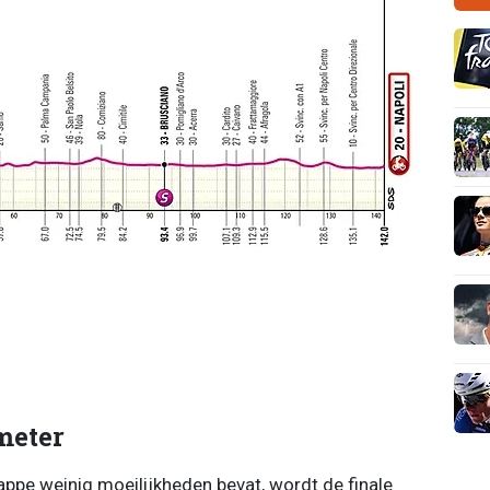
meter
appe weinig moeilijkheden bevat, wordt de finale