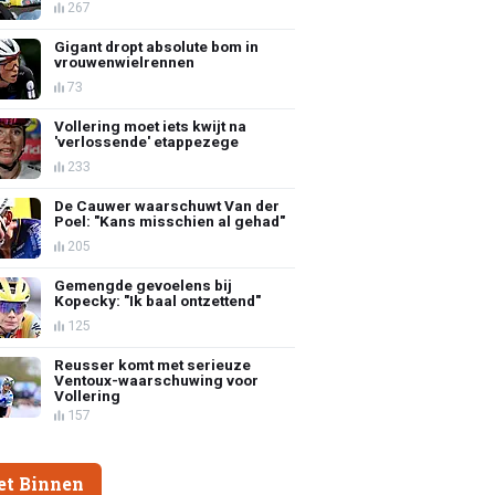
267
Gigant dropt absolute bom in
vrouwenwielrennen
73
Vollering moet iets kwijt na
'verlossende' etappezege
233
De Cauwer waarschuwt Van der
Poel: "Kans misschien al gehad"
205
Gemengde gevoelens bij
Kopecky: "Ik baal ontzettend"
125
Reusser komt met serieuze
Ventoux-waarschuwing voor
Vollering
157
et Binnen