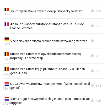
Tourorganisatie is onverbiddelijk: Kopecky bestraft
662
15:33
Absolute klassementstopper stapt plots uit Tour de
56
France Femmes
14:38
Veelbelovende Visma-renner opnieuw zwaar getroffen
9
10:41
Ruben Van Gucht ziet opvallende metamorfose bij
72
Kopecky: "Enorme stap"
10:01
Ruben Van Gucht krijgt pikante rol naast BV's: "Ik ben
27
geen Judas"
09:23
De Cauwer waarschuwt Van der Poel: "Kans misschien al
394
gehad"
08:44
Visma krijgt nieuwe mokerslag in Tour, plan B meteen aan
498
diggelen
07:57