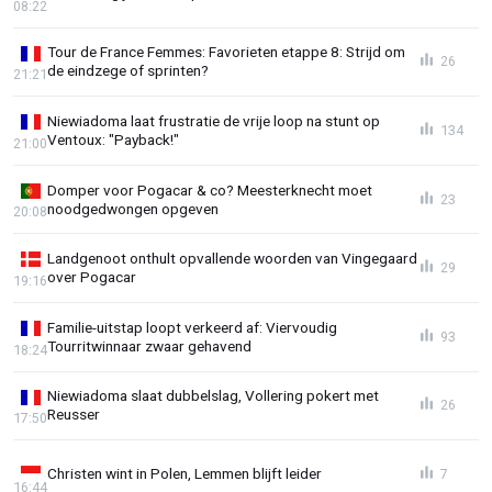
08:22
Tour de France Femmes: Favorieten etappe 8: Strijd om
26
de eindzege of sprinten?
21:21
Niewiadoma laat frustratie de vrije loop na stunt op
134
Ventoux: "Payback!"
21:00
Domper voor Pogacar & co? Meesterknecht moet
23
noodgedwongen opgeven
20:08
Landgenoot onthult opvallende woorden van Vingegaard
29
over Pogacar
19:16
Familie-uitstap loopt verkeerd af: Viervoudig
93
Tourritwinnaar zwaar gehavend
18:24
Niewiadoma slaat dubbelslag, Vollering pokert met
26
Reusser
17:50
Christen wint in Polen, Lemmen blijft leider
7
16:44