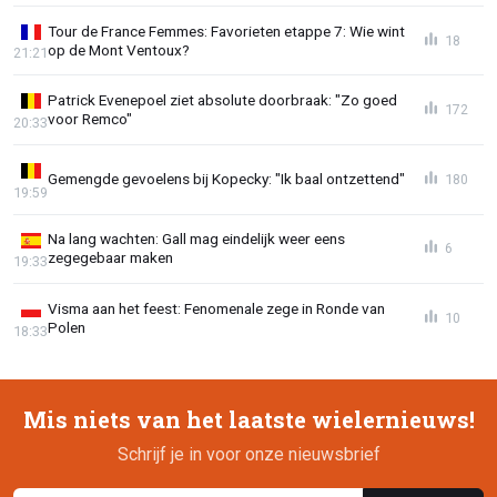
Tour de France Femmes: Favorieten etappe 7: Wie wint
18
op de Mont Ventoux?
21:21
Patrick Evenepoel ziet absolute doorbraak: "Zo goed
172
voor Remco"
20:33
Gemengde gevoelens bij Kopecky: "Ik baal ontzettend"
180
19:59
Na lang wachten: Gall mag eindelijk weer eens
6
zegegebaar maken
19:33
Visma aan het feest: Fenomenale zege in Ronde van
10
Polen
18:33
Mis niets van het laatste wielernieuws!
Schrijf je in voor onze nieuwsbrief