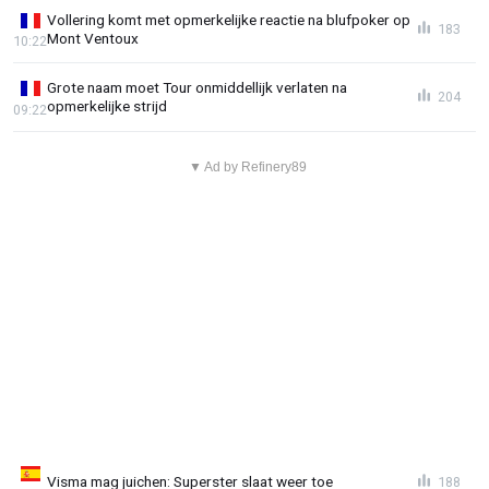
Vollering komt met opmerkelijke reactie na blufpoker op
183
Mont Ventoux
10:22
Grote naam moet Tour onmiddellijk verlaten na
204
opmerkelijke strijd
09:22
▼ Ad by Refinery89
Visma mag juichen: Superster slaat weer toe
188