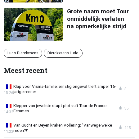
Grote naam moet Tour
onmiddellijk verlaten
na opmerkelijke strijd
Ludo Dierckxsens
Dierckxsens Ludo
Meest recent
Klap voor Visma-familie: ernstig ongeval treft amper 16-
3
jarige renner
15:26
Klepper van jewelste stapt plots uit Tour de France
35
Femmes
14:32
Van Gucht en Beyen kraken Vollering: "Vanwege welke
115
reden?!"
11:22