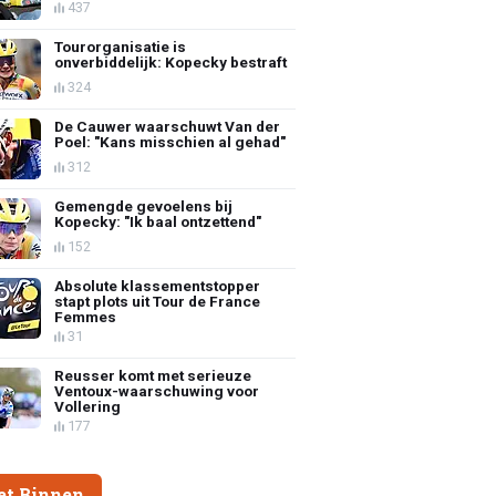
437
Tourorganisatie is
onverbiddelijk: Kopecky bestraft
324
De Cauwer waarschuwt Van der
Poel: "Kans misschien al gehad"
312
Gemengde gevoelens bij
Kopecky: "Ik baal ontzettend"
152
Absolute klassementstopper
stapt plots uit Tour de France
Femmes
31
Reusser komt met serieuze
Ventoux-waarschuwing voor
Vollering
177
et Binnen