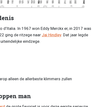
denis
ro d’Italia. In 1967 won Eddy Merckx er, in 2017 was
22 ging de ritzege naar
Jai Hindley
. Dat jaar legde
 uiteindelijke eindzege.
op alleen de allerbeste klimmers zullen
kloppen man
ard
de grote favoriet is voor deze eerste serieuze