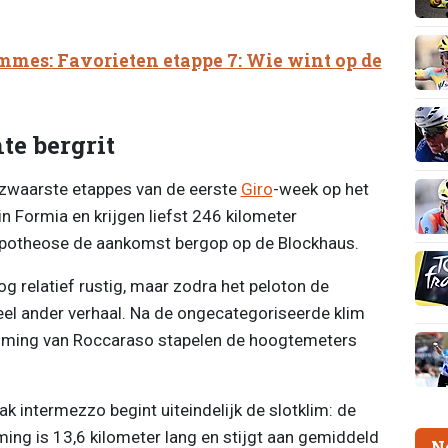
mmes: Favorieten etappe 7: Wie wint op de
te bergrit
 zwaarste etappes van de eerste
Giro
-week op het
 Formia en krijgen liefst 246 kilometer
apotheose de aankomst bergop op de Blockhaus.
nog relatief rustig, maar zodra het peloton de
eel ander verhaal. Na de ongecategoriseerde klim
imming van Roccaraso stapelen de hoogtemeters
ak intermezzo begint uiteindelijk de slotklim: de
ng is 13,6 kilometer lang en stijgt aan gemiddeld
N