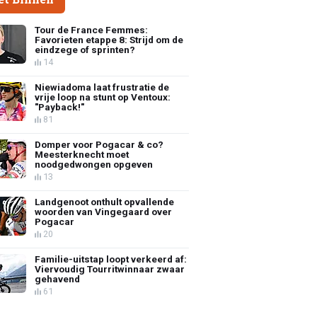
Tour de France Femmes:
Favorieten etappe 8: Strijd om de
eindzege of sprinten?
14
Niewiadoma laat frustratie de
vrije loop na stunt op Ventoux:
"Payback!"
81
Domper voor Pogacar & co?
Meesterknecht moet
noodgedwongen opgeven
13
Landgenoot onthult opvallende
woorden van Vingegaard over
Pogacar
20
Familie-uitstap loopt verkeerd af:
Viervoudig Tourritwinnaar zwaar
gehavend
61