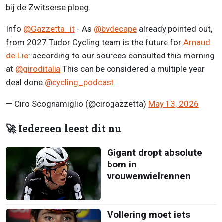
bij de Zwitserse ploeg.
Info
@Gazzetta_it
- As
@bvdecape
already pointed out,
from 2027 Tudor Cycling team is the future for
Arnaud
de Lie
: according to our sources consulted this morning
at
@giroditalia
This can be considered a multiple year
deal done
@cycling_podcast
— Ciro Scognamiglio (@cirogazzetta)
May 13, 2026
🚀 Iedereen leest dit nu
Gigant dropt absolute
bom in
vrouwenwielrennen
Vollering moet iets