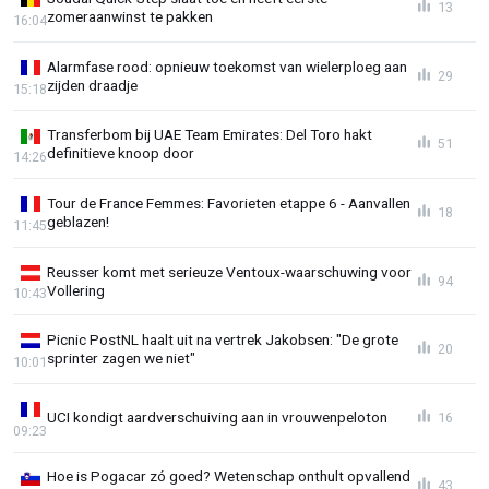
13
zomeraanwinst te pakken
16:04
Alarmfase rood: opnieuw toekomst van wielerploeg aan
29
zijden draadje
15:18
Transferbom bij UAE Team Emirates: Del Toro hakt
51
definitieve knoop door
14:26
Tour de France Femmes: Favorieten etappe 6 - Aanvallen
18
geblazen!
11:45
Reusser komt met serieuze Ventoux-waarschuwing voor
94
Vollering
10:43
Picnic PostNL haalt uit na vertrek Jakobsen: "De grote
20
sprinter zagen we niet"
10:01
UCI kondigt aardverschuiving aan in vrouwenpeloton
16
09:23
Hoe is Pogacar zó goed? Wetenschap onthult opvallend
43