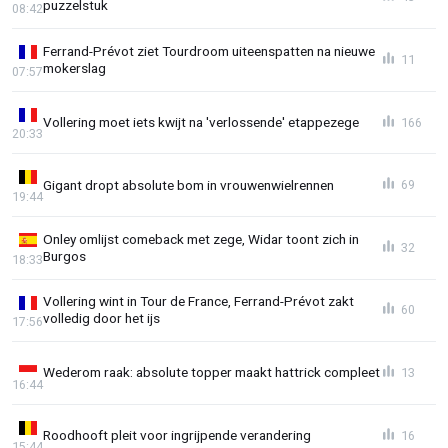
puzzelstuk
08:42
Ferrand-Prévot ziet Tourdroom uiteenspatten na nieuwe
11
mokerslag
07:57
Vollering moet iets kwijt na 'verlossende' etappezege
166
20:33
Gigant dropt absolute bom in vrouwenwielrennen
69
19:44
Onley omlijst comeback met zege, Widar toont zich in
32
Burgos
18:33
Vollering wint in Tour de France, Ferrand-Prévot zakt
60
volledig door het ijs
17:56
Wederom raak: absolute topper maakt hattrick compleet
13
16:44
Roodhooft pleit voor ingrijpende verandering
16
15:44