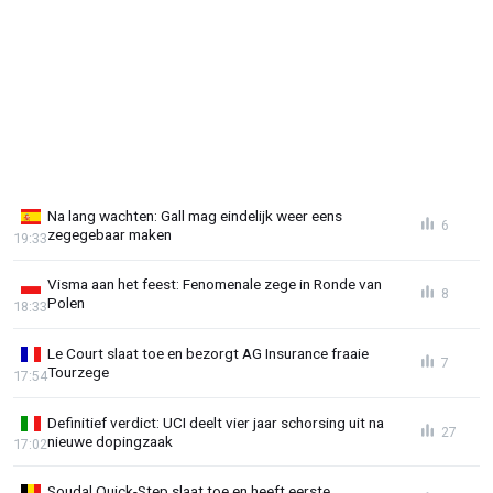
Na lang wachten: Gall mag eindelijk weer eens
6
zegegebaar maken
19:33
Visma aan het feest: Fenomenale zege in Ronde van
8
Polen
18:33
Le Court slaat toe en bezorgt AG Insurance fraaie
7
Tourzege
17:54
Definitief verdict: UCI deelt vier jaar schorsing uit na
27
nieuwe dopingzaak
17:02
Soudal Quick-Step slaat toe en heeft eerste