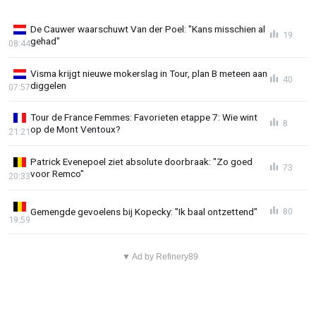
De Cauwer waarschuwt Van der Poel: "Kans misschien al
19
gehad"
08:44
Visma krijgt nieuwe mokerslag in Tour, plan B meteen aan
40
diggelen
07:57
Tour de France Femmes: Favorieten etappe 7: Wie wint
8
op de Mont Ventoux?
21:21
Patrick Evenepoel ziet absolute doorbraak: "Zo goed
73
voor Remco"
20:33
Gemengde gevoelens bij Kopecky: "Ik baal ontzettend"
80
19:59
▼ Ad by Refinery89