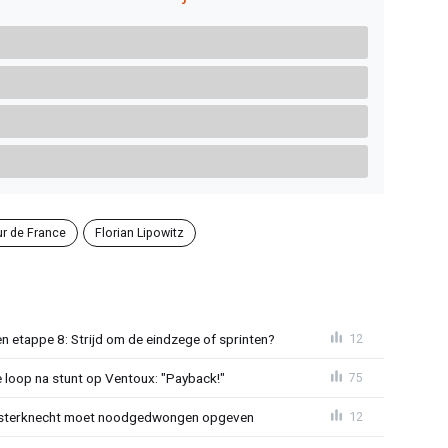
ur de France
Florian Lipowitz
 etappe 8: Strijd om de eindzege of sprinten?
12
e loop na stunt op Ventoux: "Payback!"
75
sterknecht moet noodgedwongen opgeven
12