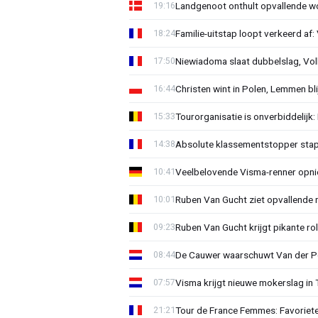
Landgenoot onthult opvallende w
19:16
Familie-uitstap loopt verkeerd af
18:24
Niewiadoma slaat dubbelslag, Vol
17:50
Christen wint in Polen, Lemmen blij
16:44
Tourorganisatie is onverbiddelijk
15:33
Absolute klassementstopper stap
14:38
Veelbelovende Visma-renner opni
10:41
Ruben Van Gucht ziet opvallende 
10:01
Ruben Van Gucht krijgt pikante rol
09:23
De Cauwer waarschuwt Van der Po
08:44
Visma krijgt nieuwe mokerslag in 
07:57
Tour de France Femmes: Favoriete
21:21