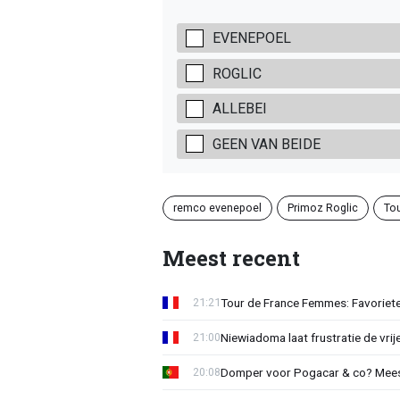
EVENEPOEL
ROGLIC
ALLEBEI
GEEN VAN BEIDE
remco evenepoel
Primoz Roglic
To
Meest recent
Tour de France Femmes: Favorieten
21:21
Niewiadoma laat frustratie de vrij
21:00
Domper voor Pogacar & co? Mee
20:08