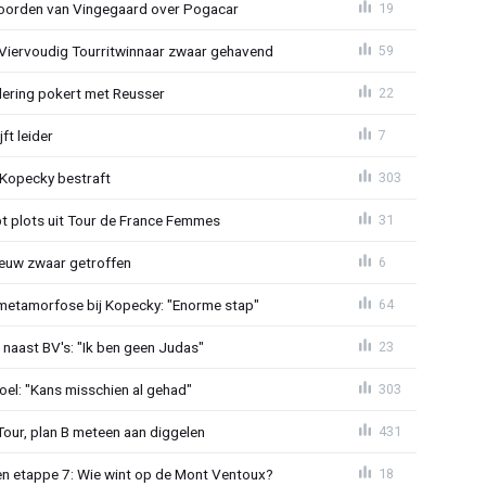
oorden van Vingegaard over Pogacar
19
: Viervoudig Tourritwinnaar zwaar gehavend
59
lering pokert met Reusser
22
ft leider
7
: Kopecky bestraft
303
t plots uit Tour de France Femmes
31
euw zwaar getroffen
6
metamorfose bij Kopecky: "Enorme stap"
64
 naast BV's: "Ik ben geen Judas"
23
el: "Kans misschien al gehad"
303
Tour, plan B meteen aan diggelen
431
n etappe 7: Wie wint op de Mont Ventoux?
18