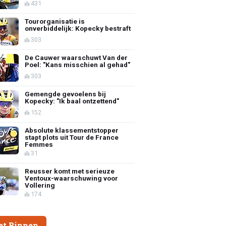
431
Tourorganisatie is
onverbiddelijk: Kopecky bestraft
303
De Cauwer waarschuwt Van der
Poel: "Kans misschien al gehad"
303
Gemengde gevoelens bij
Kopecky: "Ik baal ontzettend"
152
Absolute klassementstopper
stapt plots uit Tour de France
Femmes
31
Reusser komt met serieuze
Ventoux-waarschuwing voor
Vollering
174
et Binnen