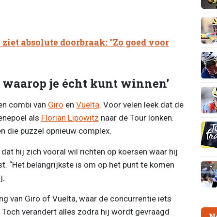
ziet absolute doorbraak: "Zo goed voor
 waarop je écht kunt winnen’
een combi van
Giro
en
Vuelta
. Voor velen leek dat de
enepoel als
Florian Lipowitz
naar de Tour lonken.
en die puzzel opnieuw complex.
at hij zich vooral wil richten op koersen waar hij
t. “Het belangrijkste is om op het punt te komen
j.
ting van Giro of Vuelta, waar de concurrentie iets
 Toch verandert alles zodra hij wordt gevraagd
N