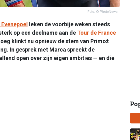
Foto: © PhotoNews
 Evenepoel
leken de voorbije weken steeds
e sterk op een deelname aan de
Tour de France
loeg klinkt nu opnieuw de stem van Primož
ring. In gesprek met Marca spreekt de
llend open over zijn eigen ambities — en die
Po