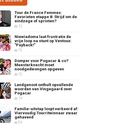
Tour de France Femmes:
Favorieten etappe 8: Strijd om de
eindzege of sprinten?
12
Niewiadoma laat frustratie de
vrije loop na stunt op Ventoux:
"Payback!"
75
Domper voor Pogacar & co?
Meesterknecht moet
noodgedwongen opgeven
12
Landgenoot onthult opvallende
woorden van Vingegaard over
Pogacar
19
Familie-uitstap loopt verkeerd af:
Viervoudig Tourritwinnaar zwaar
gehavend
59