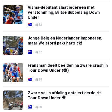
Visma-debutant slaat iedereen met
verstomming, Britse dubbelslag Down
Under
82
Jonge Belg en Nederlander imponeren,
maar Welsford pakt hattrick!
67
Fransman deelt beelden na zware crash in
Tour Down Under (📷)
28
Zware val in afdaling ontsiert derde rit
Tour Down Under 🎥
30