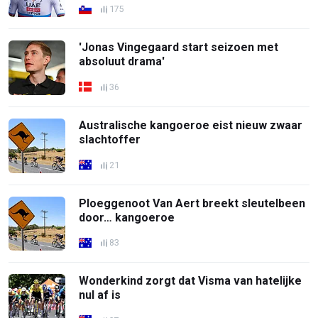
175
'Jonas Vingegaard start seizoen met
absoluut drama'
36
Australische kangoeroe eist nieuw zwaar
slachtoffer
21
Ploeggenoot Van Aert breekt sleutelbeen
door… kangoeroe
83
Wonderkind zorgt dat Visma van hatelijke
nul af is