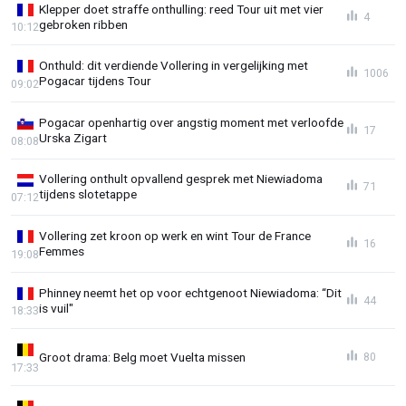
Klepper doet straffe onthulling: reed Tour uit met vier
4
gebroken ribben
10:12
Onthuld: dit verdiende Vollering in vergelijking met
1006
Pogacar tijdens Tour
09:02
Pogacar openhartig over angstig moment met verloofde
17
Urska Zigart
08:08
Vollering onthult opvallend gesprek met Niewiadoma
71
tijdens slotetappe
07:12
Vollering zet kroon op werk en wint Tour de France
16
Femmes
19:08
Phinney neemt het op voor echtgenoot Niewiadoma: “Dit
44
is vuil"
18:33
Groot drama: Belg moet Vuelta missen
80
17:33