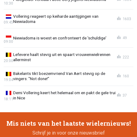
10:30
Vollering reageert op keiharde aantijgingen van
1603
Niewiadoma
09:45
Niewiadoma is woest en confronteert de 'schuldige'
49
09:00
Lefevere haalt stevig uit en spaart vrouwenwielrennen
222
allerminst
20:00
Bakelants tikt boezemvriend Van Aert stevig op de
160
vingers: "Not done!"
19:04
Demi Vollering keert het helemaal om en pakt de gele trui
37
in Nice
18:11
Mis niets van het laatste wielernieuws!
Schrijf je in voor onze nieuwsbrief