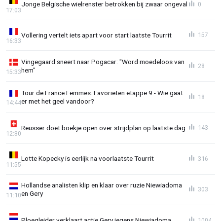
Jonge Belgische wielrenster betrokken bij zwaar ongeval
0
17:03
Vollering vertelt iets apart voor start laatste Tourrit
157
16:33
Vingegaard sneert naar Pogacar: "Word moedeloos van
28
hem"
15:33
Tour de France Femmes: Favorieten etappe 9 - Wie gaat
18
er met het geel vandoor?
14:44
Reusser doet boekje open over strijdplan op laatste dag
143
12:30
Lotte Kopecky is eerlijk na voorlaatste Tourrit
316
11:55
Hollandse analisten klip en klaar over ruzie Niewiadoma
303
en Gery
11:10
Ploegleider verklaart actie Gery jegens Niewiadoma
1004