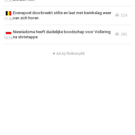
12:32
Evenepoel doorbreekt stilte en laat met kwinkslag weer
224
van zich horen
11:44
Niewiadoma heeft duidelijke boodschap voor Vollering
285
na slotetappe
10:56
▼ Ad by Refinery89