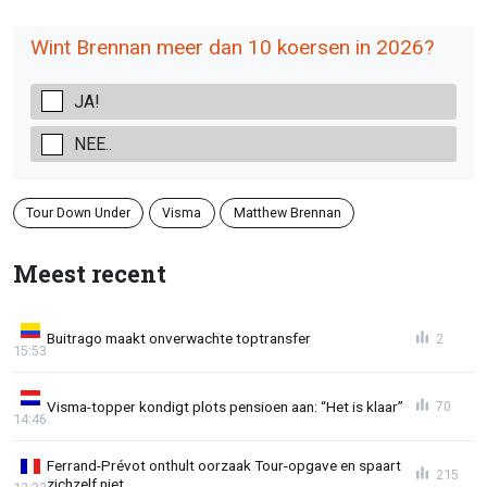
Wint Brennan meer dan 10 koersen in 2026?
JA!
NEE..
Tour Down Under
Visma
Matthew Brennan
Meest recent
Buitrago maakt onverwachte toptransfer
2
15:53
Visma-topper kondigt plots pensioen aan: “Het is klaar”
70
14:46
Ferrand-Prévot onthult oorzaak Tour-opgave en spaart
215
zichzelf niet