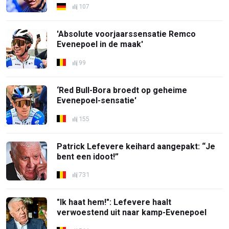
107
'Absolute voorjaarssensatie Remco
Evenepoel in de maak'
99
‘Red Bull-Bora broedt op geheime
Evenepoel-sensatie'
155
Patrick Lefevere keihard aangepakt: “Je
bent een idoot!”
731
"Ik haat hem!": Lefevere haalt
verwoestend uit naar kamp-Evenepoel