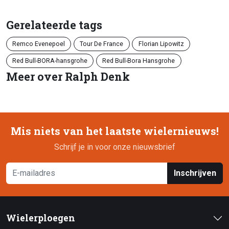
Gerelateerde tags
Remco Evenepoel
Tour De France
Florian Lipowitz
Red Bull-BORA-hansgrohe
Red Bull-Bora Hansgrohe
Meer over Ralph Denk
Mis niets van het laatste wielernieuws!
Schrijf je in voor onze nieuwsbrief
Inschrijven
Wielerploegen