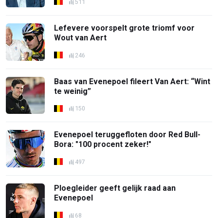
511
Lefevere voorspelt grote triomf voor
Wout van Aert
246
Baas van Evenepoel fileert Van Aert: “Wint
te weinig”
150
Evenepoel teruggefloten door Red Bull-
Bora: "100 procent zeker!"
497
Ploegleider geeft gelijk raad aan
Evenepoel
68