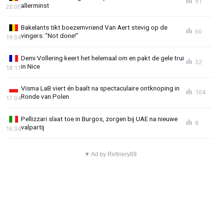
91
allerminst
20:00
Bakelants tikt boezemvriend Van Aert stevig op de
60
vingers: "Not done!"
19:04
Demi Vollering keert het helemaal om en pakt de gele trui
32
in Nice
18:11
Visma LaB viert én baalt na spectaculaire ontknoping in
104
Ronde van Polen
17:04
Pellizzari slaat toe in Burgos, zorgen bij UAE na nieuwe
8
valpartij
16:34
▼ Ad by Refinery89