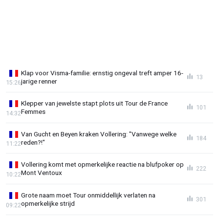
Klap voor Visma-familie: ernstig ongeval treft amper 16-
13
jarige renner
15:26
Klepper van jewelste stapt plots uit Tour de France
101
Femmes
14:32
Van Gucht en Beyen kraken Vollering: "Vanwege welke
184
reden?!"
11:22
Vollering komt met opmerkelijke reactie na blufpoker op
222
Mont Ventoux
10:22
Grote naam moet Tour onmiddellijk verlaten na
301
opmerkelijke strijd
09:22