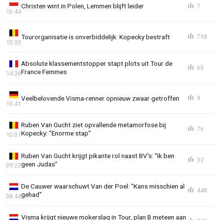
Christen wint in Polen, Lemmen blijft leider
7
16:44
Tourorganisatie is onverbiddelijk: Kopecky bestraft
798
15:33
Absolute klassementstopper stapt plots uit Tour de
60
France Femmes
14:38
Veelbelovende Visma-renner opnieuw zwaar getroffen
9
10:41
Ruben Van Gucht ziet opvallende metamorfose bij
76
Kopecky: "Enorme stap"
10:01
Ruben Van Gucht krijgt pikante rol naast BV's: "Ik ben
32
geen Judas"
09:23
De Cauwer waarschuwt Van der Poel: "Kans misschien al
448
gehad"
08:44
Visma krijgt nieuwe mokerslag in Tour, plan B meteen aan