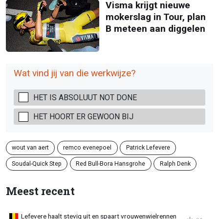
Visma krijgt nieuwe
mokerslag in Tour, plan
B meteen aan diggelen
Wat vind jij van die werkwijze?
HET IS ABSOLUUT NOT DONE
HET HOORT ER GEWOON BIJ
wout van aert
remco evenepoel
Patrick Lefevere
Soudal-Quick Step
Red Bull-Bora Hansgrohe
Ralph Denk
Meest recent
Lefevere haalt stevig uit en spaart vrouwenwielrennen