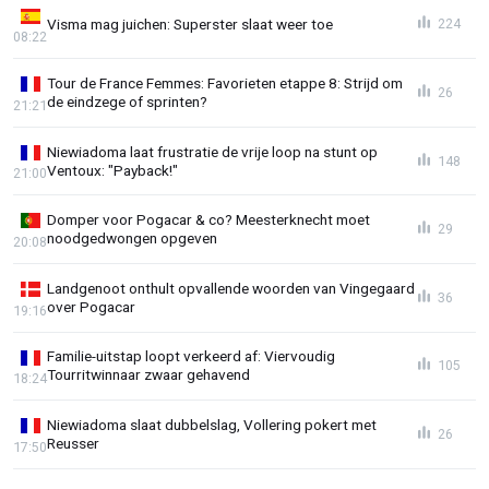
Visma mag juichen: Superster slaat weer toe
224
08:22
Tour de France Femmes: Favorieten etappe 8: Strijd om
26
de eindzege of sprinten?
21:21
Niewiadoma laat frustratie de vrije loop na stunt op
148
Ventoux: "Payback!"
21:00
Domper voor Pogacar & co? Meesterknecht moet
29
noodgedwongen opgeven
20:08
Landgenoot onthult opvallende woorden van Vingegaard
36
over Pogacar
19:16
Familie-uitstap loopt verkeerd af: Viervoudig
105
Tourritwinnaar zwaar gehavend
18:24
Niewiadoma slaat dubbelslag, Vollering pokert met
26
Reusser
17:50