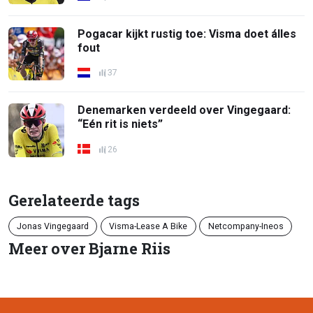
Pogacar kijkt rustig toe: Visma doet álles
fout
37
Denemarken verdeeld over Vingegaard:
“Eén rit is niets”
26
Gerelateerde tags
Jonas Vingegaard
Visma-Lease A Bike
Netcompany-Ineos
Meer over Bjarne Riis