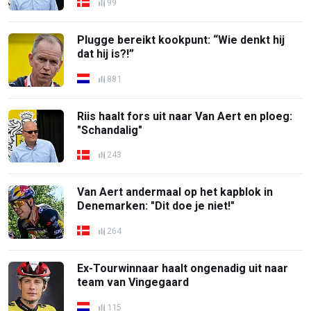
99
Plugge bereikt kookpunt: “Wie denkt hij
dat hij is?!”
881
Riis haalt fors uit naar Van Aert en ploeg:
"Schandalig"
243
Van Aert andermaal op het kapblok in
Denemarken: "Dit doe je niet!"
264
Ex-Tourwinnaar haalt ongenadig uit naar
team van Vingegaard
115