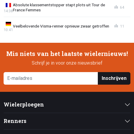
Absolute klassementstopper stapt plots uit Tour de
64
France Femmes
14:38
Veelbelovende Visma-renner opnieuw zwaar getroffen
11
10:41
Mis niets van het laatste wielernieuws!
Schrijf je in voor onze nieuwsbrief
Inschrijven
Wielerploegen
Renners