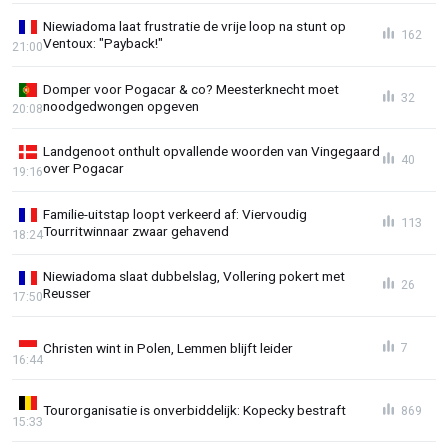
Niewiadoma laat frustratie de vrije loop na stunt op
162
Ventoux: "Payback!"
21:00
Domper voor Pogacar & co? Meesterknecht moet
32
noodgedwongen opgeven
20:08
Landgenoot onthult opvallende woorden van Vingegaard
40
over Pogacar
19:16
Familie-uitstap loopt verkeerd af: Viervoudig
113
Tourritwinnaar zwaar gehavend
18:24
Niewiadoma slaat dubbelslag, Vollering pokert met
26
Reusser
17:50
Christen wint in Polen, Lemmen blijft leider
7
16:44
Tourorganisatie is onverbiddelijk: Kopecky bestraft
869
15:33