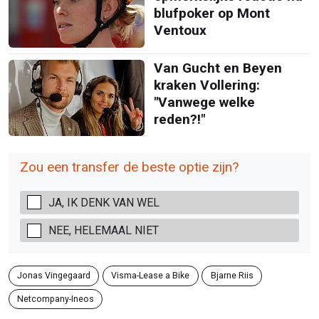
blufpoker op Mont
Ventoux
Van Gucht en Beyen
kraken Vollering:
"Vanwege welke
reden?!"
Zou een transfer de beste optie zijn?
JA, IK DENK VAN WEL
NEE, HELEMAAL NIET
Jonas Vingegaard
Visma-Lease a Bike
Bjarne Riis
Netcompany-Ineos