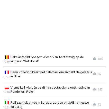
Bakelants tikt boezemvriend Van Aert stevig op de
100
vingers: "Not done!"
19:04
Demi Vollering keert het helemaal om en pakt de gele trui
36
in Nice
18:11
Visma LaB viert én baalt na spectaculaire ontknoping in
147
Ronde van Polen
17:04
Pellizzari slaat toe in Burgos, zorgen bij UAE na nieuwe
13
valpartij
16:34