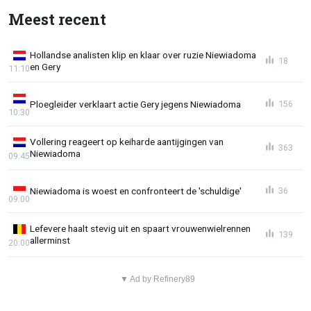
Meest recent
Hollandse analisten klip en klaar over ruzie Niewiadoma
18
en Gery
11:10
Ploegleider verklaart actie Gery jegens Niewiadoma
156
10:30
Vollering reageert op keiharde aantijgingen van
363
Niewiadoma
09:45
Niewiadoma is woest en confronteert de 'schuldige'
36
09:00
Lefevere haalt stevig uit en spaart vrouwenwielrennen
139
allerminst
20:00
▼ Ad by Refinery89