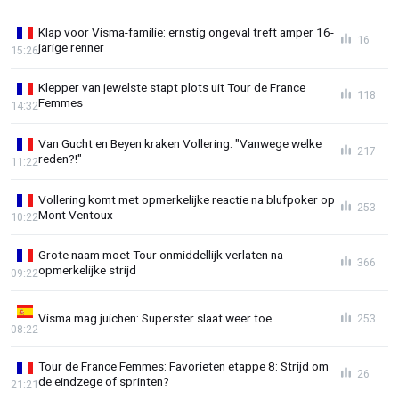
Klap voor Visma-familie: ernstig ongeval treft amper 16-
16
jarige renner
15:26
Klepper van jewelste stapt plots uit Tour de France
118
Femmes
14:32
Van Gucht en Beyen kraken Vollering: "Vanwege welke
217
reden?!"
11:22
Vollering komt met opmerkelijke reactie na blufpoker op
253
Mont Ventoux
10:22
Grote naam moet Tour onmiddellijk verlaten na
366
opmerkelijke strijd
09:22
Visma mag juichen: Superster slaat weer toe
253
08:22
Tour de France Femmes: Favorieten etappe 8: Strijd om
26
de eindzege of sprinten?
21:21