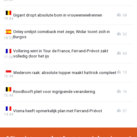
Gigant dropt absolute bom in vrouwenwielrennen
68
19:44
Onley omlijst comeback met zege, Widar toont zich in
32
Burgos
18:33
Vollering wint in Tour de France, Ferrand-Prévot zakt
60
volledig door het ijs
17:56
Wederom raak: absolute topper maakt hattrick compleet
13
16:44
Roodhooft pleit voor ingrijpende verandering
16
15:44
Visma heeft opmerkelijk plan met Ferrand-Prévot
57
14:44