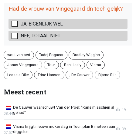
Had de vrouw van Vingegaard dn toch gelijk?
JA, EIGENLIJK WEL
NEE, TOTAAL NIET
wout van aert
Tadej Pogacar
Bradley Wiggins
Jonas Vingegaard
Tour
Ben Healy
Visma
Lease a Bike
Trine Hansen
; De Cauwer
Bjarne Riis
Meest recent
De Cauwer waarschuwt Van der Poel: "Kans misschien al
19
gehad"
08:44
Visma krijgt nieuwe mokerslag in Tour, plan B meteen aan
39
diggelen
07:57