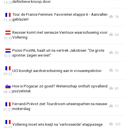
definitieve knoop door
14:26
Tour de France Femmes: Favorieten etappe 6 - Aanvallen
18
geblazen!
11:45
Reusser komt met serieuze Ventoux-waarschuwing voor
94
Vollering
10:43
Picnic PostNL haalt uit na vertrek Jakobsen: "De grote
20
sprinter zagen we niet"
10:01
UCI kondigt aardverschuiving aan in vrouwenpeloton
16
09:23
Hoe is Pogacar zó goed? Wetenschap onthult opvallend
43
puzzelstuk
08:42
Ferrand-Prévot ziet Tourdroom uiteenspatten na nieuwe
11
mokerslag
07:57
Vollering moet iets kwijt na 'verlossende' etappezege
165
20:33