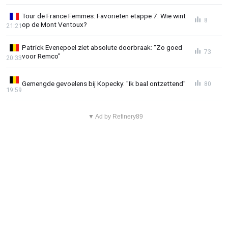
Tour de France Femmes: Favorieten etappe 7: Wie wint
8
op de Mont Ventoux?
21:21
Patrick Evenepoel ziet absolute doorbraak: "Zo goed
73
voor Remco"
20:33
Gemengde gevoelens bij Kopecky: "Ik baal ontzettend"
80
19:59
▼ Ad by Refinery89