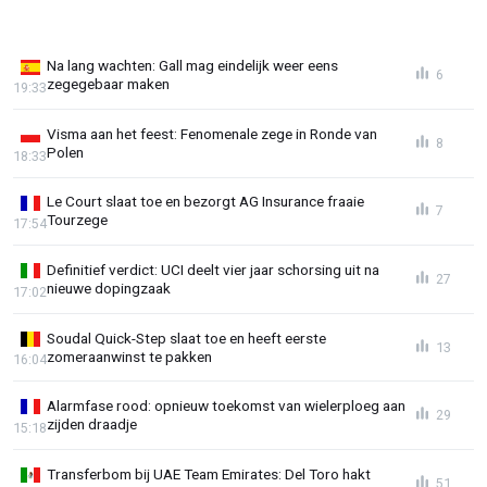
Na lang wachten: Gall mag eindelijk weer eens
6
zegegebaar maken
19:33
Visma aan het feest: Fenomenale zege in Ronde van
8
Polen
18:33
Le Court slaat toe en bezorgt AG Insurance fraaie
7
Tourzege
17:54
Definitief verdict: UCI deelt vier jaar schorsing uit na
27
nieuwe dopingzaak
17:02
Soudal Quick-Step slaat toe en heeft eerste
13
zomeraanwinst te pakken
16:04
Alarmfase rood: opnieuw toekomst van wielerploeg aan
29
zijden draadje
15:18
Transferbom bij UAE Team Emirates: Del Toro hakt
51