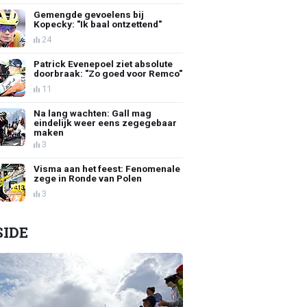
Gemengde gevoelens bij
Kopecky: "Ik baal ontzettend"
24
Patrick Evenepoel ziet absolute
doorbraak: "Zo goed voor Remco"
11
Na lang wachten: Gall mag
eindelijk weer eens zegegebaar
maken
3
Visma aan het feest: Fenomenale
zege in Ronde van Polen
3
SIDE