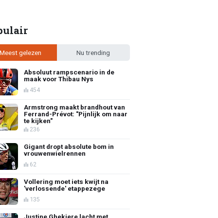
pulair
Meest gelezen
Nu trending
Absoluut rampscenario in de
maak voor Thibau Nys
454
Armstrong maakt brandhout van
Ferrand-Prévot: "Pijnlijk om naar
te kijken"
236
Gigant dropt absolute bom in
vrouwenwielrennen
62
Vollering moet iets kwijt na
'verlossende' etappezege
135
Justine Ghekiere lacht met