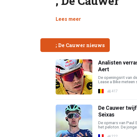
; De Cauwer
Lees meer
; De Cauwer nieuws
Analisten verra
Aert
De openingsrit van d
Lease a Bike meteen s
417
De Cauwer twijfe
Seixas
De opmars van Paul S
het peloton. De jonge 
222