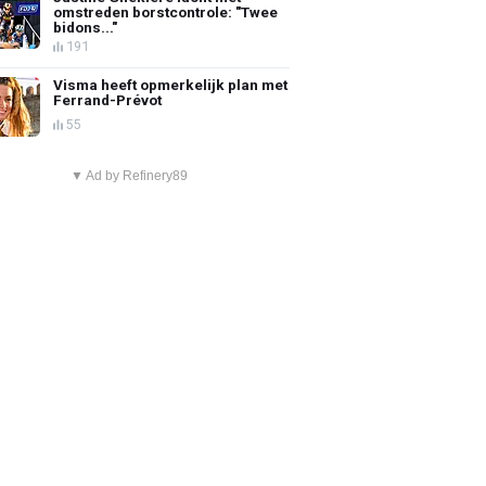
omstreden borstcontrole: "Twee
bidons..."
191
Visma heeft opmerkelijk plan met
Ferrand-Prévot
55
▼ Ad by Refinery89