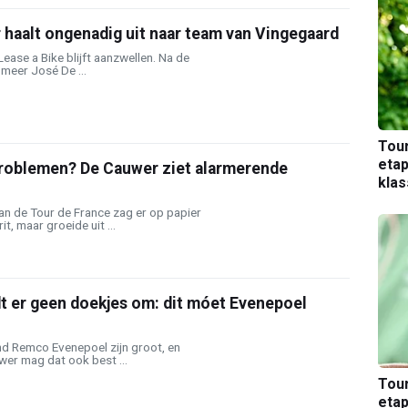
haalt ongenadig uit naar team van Vingegaard
Lease a Bike blijft aanzwellen. Na de
meer José De ...
Tou
etap
problemen? De Cauwer ziet alarmerende
kla
n de Tour de France zag er op papier
t, maar groeide uit ...
t er geen doekjes om: dit móet Evenepoel
d Remco Evenepoel zijn groot, en
er mag dat ook best ...
Tou
etap