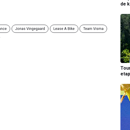
de k
ance
Jonas Vingegaard
Lease A Bike
Team Visma
r
Tou
etap