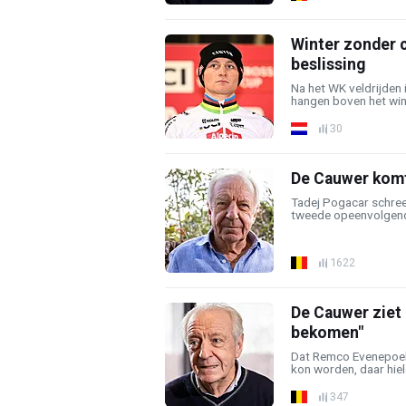
Winter zonder c
beslissing
Na het WK veldrijden i
hangen boven het wint
30
De Cauwer komt 
Tadej Pogacar schree
tweede opeenvolgende 
1622
De Cauwer ziet 
bekomen"
Dat Remco Evenepoel
kon worden, daar hiel
347