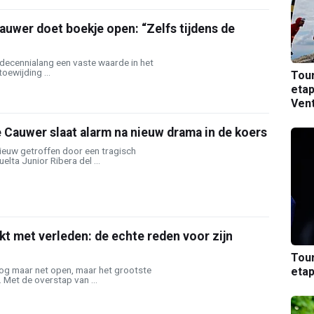
uwer doet boekje open: “Zelfs tijdens de
 decennialang een vaste waarde in het
oewijding ...
Tou
etap
Ven
Cauwer slaat alarm na nieuw drama in de koers
ieuw getroffen door een tragisch
elta Junior Ribera del ...
t met verleden: de echte reden voor zijn
Tou
nog maar net open, maar het grootste
etap
. Met de overstap van ...