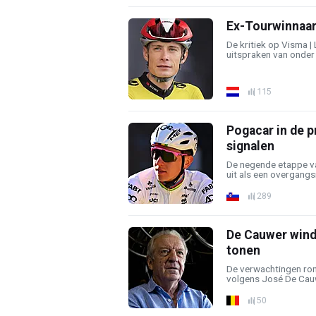
Ex-Tourwinnaar 
De kritiek op Visma | 
uitspraken van onder 
115
Pogacar in de 
signalen
De negende etappe va
uit als een overgangsri
289
De Cauwer wind
tonen
De verwachtingen ron
volgens José De Cauw
50