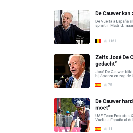
De Cauwer kan z
De Vuelta a España sl
sprint in Madrid, maar
1161
Zelfs José De C
gedacht”
José De Cauwer blikt
bij Sporza en zag de ka
75
De Cauwer hard 
moet”
UAE Team Emirates-X
Vuelta a España al drie
11