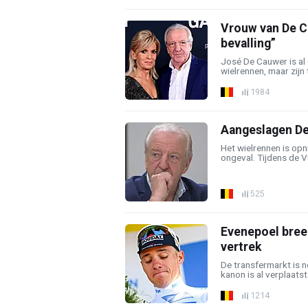
Vrouw van De Ca
bevalling”
José De Cauwer is al
wielrennen, maar zijn t
1984
Aangeslagen De 
Het wielrennen is opn
ongeval. Tijdens de Vu
525
Evenepoel breek
vertrek
De transfermarkt is 
kanon is al verplaatst
1214