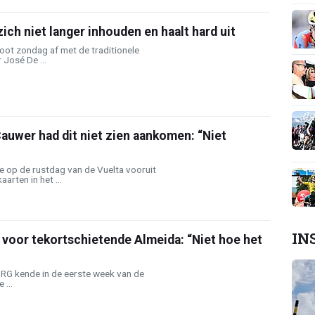
ich niet langer inhouden en haalt hard uit
oot zondag af met de traditionele
 José De ...
auwer had dit niet zien aankomen: “Niet
e op de rustdag van de Vuelta vooruit
arten in het ...
IN
voor tekortschietende Almeida: “Niet hoe het
RG kende in de eerste week van de
 ...