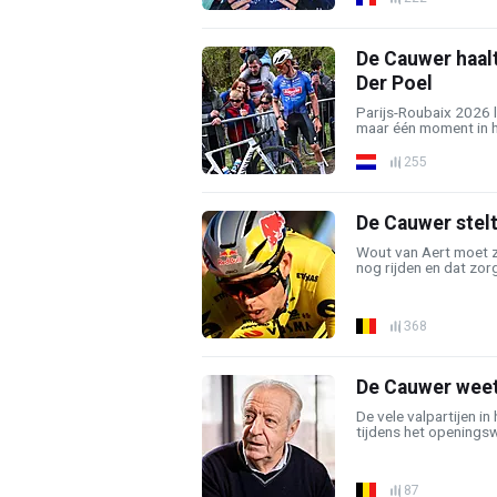
De Cauwer haalt
Der Poel
Parijs-Roubaix 2026 l
maar één moment in he
255
De Cauwer stelt
Wout van Aert moet z
nog rijden en dat zorg
368
De Cauwer weet 
De vele valpartijen in
tijdens het openingsw
87