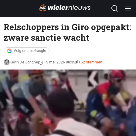
Relschoppers in Giro opgepakt:
zware sanctie wacht
Volg ons op Google
Kevin De Jonghe
15 mei 2026 08:35
52 stemmen