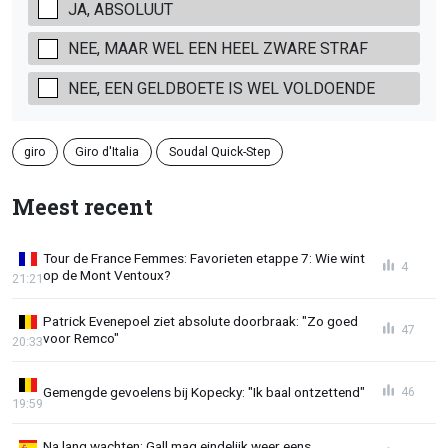
JA, ABSOLUUT
NEE, MAAR WEL EEN HEEL ZWARE STRAF
NEE, EEN GELDBOETE IS WEL VOLDOENDE
giro
Giro d'Italia
Soudal Quick-Step
Meest recent
Tour de France Femmes: Favorieten etappe 7: Wie wint
4
op de Mont Ventoux?
21:21
Patrick Evenepoel ziet absolute doorbraak: "Zo goed
47
voor Remco"
20:33
Gemengde gevoelens bij Kopecky: "Ik baal ontzettend"
46
19:59
Na lang wachten: Gall mag eindelijk weer eens