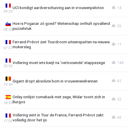
UCI kondigt aardverschuiving aan in vrouwenpeloton
14
09:23
Hoe is Pogacar zó goed? Wetenschap onthult opvallend
35
puzzelstuk
08:42
Ferrand-Prévot ziet Tourdroom uiteenspatten na nieuwe
11
mokerslag
07:57
Vollering moet iets kwijt na 'verlossende' etappezege
144
20:33
Gigant dropt absolute bom in vrouwenwielrennen
62
19:44
Onley omlijst comeback met zege, Widar toont zich in
32
Burgos
18:33
Vollering wint in Tour de France, Ferrand-Prévot zakt
60
volledig door het ijs
17:56