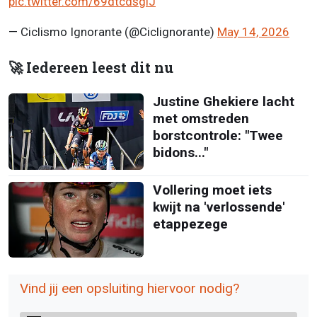
pic.twitter.com/69dtcdsgiJ
— Ciclismo Ignorante (@Ciclignorante)
May 14, 2026
🚀 Iedereen leest dit nu
Justine Ghekiere lacht
met omstreden
borstcontrole: "Twee
bidons..."
Vollering moet iets
kwijt na 'verlossende'
etappezege
Vind jij een opsluiting hiervoor nodig?