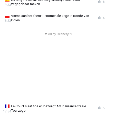
6
zegegebaar maken
19:33
Visma aan het feest: Fenomenale zege in Ronde van
6
Polen
18:33
▼ Ad by Refinery89
Le Court slaat toe en bezorgt AG Insurance fraaie
5
Tourzege
17:54