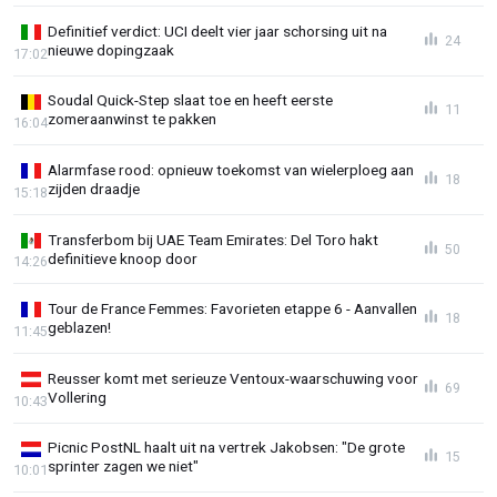
Definitief verdict: UCI deelt vier jaar schorsing uit na
24
nieuwe dopingzaak
17:02
Soudal Quick-Step slaat toe en heeft eerste
11
zomeraanwinst te pakken
16:04
Alarmfase rood: opnieuw toekomst van wielerploeg aan
18
zijden draadje
15:18
Transferbom bij UAE Team Emirates: Del Toro hakt
50
definitieve knoop door
14:26
Tour de France Femmes: Favorieten etappe 6 - Aanvallen
18
geblazen!
11:45
Reusser komt met serieuze Ventoux-waarschuwing voor
69
Vollering
10:43
Picnic PostNL haalt uit na vertrek Jakobsen: "De grote
15
sprinter zagen we niet"
10:01