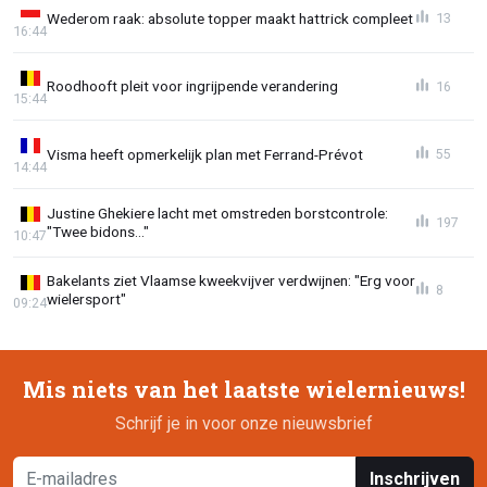
Wederom raak: absolute topper maakt hattrick compleet
13
16:44
Roodhooft pleit voor ingrijpende verandering
16
15:44
Visma heeft opmerkelijk plan met Ferrand-Prévot
55
14:44
Justine Ghekiere lacht met omstreden borstcontrole:
197
"Twee bidons..."
10:47
Bakelants ziet Vlaamse kweekvijver verdwijnen: "Erg voor
8
wielersport"
09:24
Mis niets van het laatste wielernieuws!
Schrijf je in voor onze nieuwsbrief
Inschrijven