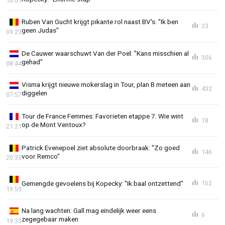
10:01
Ruben Van Gucht krijgt pikante rol naast BV's: "Ik ben
23
geen Judas"
09:23
De Cauwer waarschuwt Van der Poel: "Kans misschien al
306
gehad"
08:44
Visma krijgt nieuwe mokerslag in Tour, plan B meteen aan
432
diggelen
07:57
Tour de France Femmes: Favorieten etappe 7: Wie wint
18
op de Mont Ventoux?
21:21
Patrick Evenepoel ziet absolute doorbraak: "Zo goed
146
voor Remco"
20:33
Gemengde gevoelens bij Kopecky: "Ik baal ontzettend"
152
19:59
Na lang wachten: Gall mag eindelijk weer eens
6
zegegebaar maken
19:33