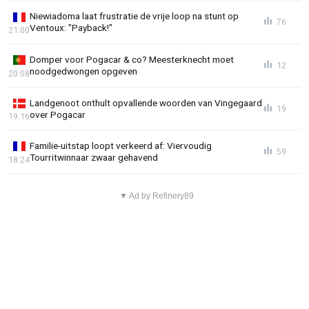
Niewiadoma laat frustratie de vrije loop na stunt op
76
Ventoux: "Payback!"
21:00
Domper voor Pogacar & co? Meesterknecht moet
12
noodgedwongen opgeven
20:08
Landgenoot onthult opvallende woorden van Vingegaard
19
over Pogacar
19:16
Familie-uitstap loopt verkeerd af: Viervoudig
59
Tourritwinnaar zwaar gehavend
18:24
▼ Ad by Refinery89