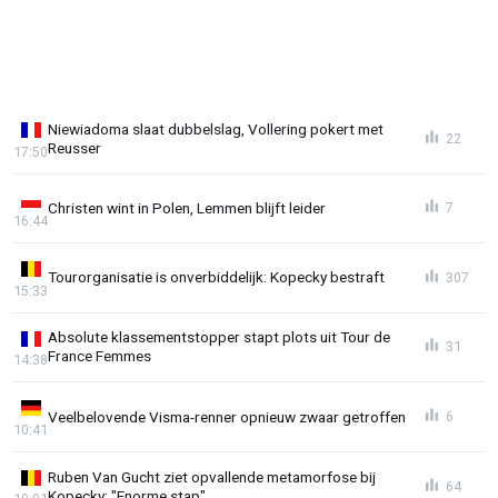
Niewiadoma slaat dubbelslag, Vollering pokert met
22
Reusser
17:50
Christen wint in Polen, Lemmen blijft leider
7
16:44
Tourorganisatie is onverbiddelijk: Kopecky bestraft
307
15:33
Absolute klassementstopper stapt plots uit Tour de
31
France Femmes
14:38
Veelbelovende Visma-renner opnieuw zwaar getroffen
6
10:41
Ruben Van Gucht ziet opvallende metamorfose bij
64
Kopecky: "Enorme stap"