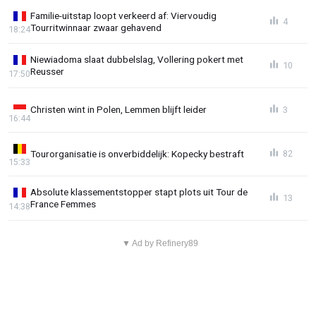
Familie-uitstap loopt verkeerd af: Viervoudig
4
Tourritwinnaar zwaar gehavend
18:24
Niewiadoma slaat dubbelslag, Vollering pokert met
10
Reusser
17:50
Christen wint in Polen, Lemmen blijft leider
3
16:44
Tourorganisatie is onverbiddelijk: Kopecky bestraft
82
15:33
Absolute klassementstopper stapt plots uit Tour de
13
France Femmes
14:38
▼ Ad by Refinery89