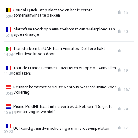
Soudal Quick-Step slaat toe en heeft eerste
15
zomeraanwinst te pakken
16:04
Alarmfase rood: opnieuw toekomst van wielerploeg aan
40
zijden draadje
15:18
Transferbom bij UAE Team Emirates: Del Toro hakt
61
definitieve knoop door
14:26
Tour de France Femmes: Favorieten etappe 6 - Aanvallen
19
geblazen!
11:45
Reusser komt met serieuze Ventoux-waarschuwing voor
167
Vollering
10:43
Picnic PostNL haalt uit na vertrek Jakobsen: "De grote
24
sprinter zagen we niet"
10:01
UCI kondigt aardverschuiving aan in vrouwenpeloton
17
09:23