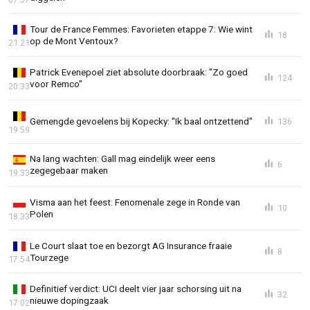
Tour de France Femmes: Favorieten etappe 7: Wie wint
18
op de Mont Ventoux?
21:21
Patrick Evenepoel ziet absolute doorbraak: "Zo goed
124
voor Remco"
20:33
Gemengde gevoelens bij Kopecky: "Ik baal ontzettend"
136
19:59
Na lang wachten: Gall mag eindelijk weer eens
6
zegegebaar maken
19:33
Visma aan het feest: Fenomenale zege in Ronde van
10
Polen
18:33
Le Court slaat toe en bezorgt AG Insurance fraaie
8
Tourzege
17:54
Definitief verdict: UCI deelt vier jaar schorsing uit na
32
nieuwe dopingzaak
17:02