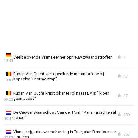
Veelbelovende Visma-renner opnieuw zwaar getroffen
4
10:41
Ruben Van Gucht ziet opvallende metamorfose bij
47
Kopecky: "Enorme stap"
10:01
Ruben Van Gucht krijgt pikante rol naast BV's: "Ik ben
17
geen Judas"
09:23
De Cauwer waarschuwt Van der Poel: "Kans misschien al
239
gehad"
08:44
Visma krijgt nieuwe mokerslag in Tour, plan B meteen aan
357
diggelen
07:57