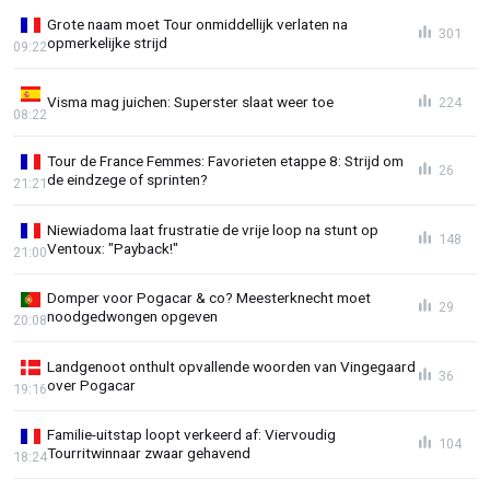
Grote naam moet Tour onmiddellijk verlaten na
301
opmerkelijke strijd
09:22
Visma mag juichen: Superster slaat weer toe
224
08:22
Tour de France Femmes: Favorieten etappe 8: Strijd om
26
de eindzege of sprinten?
21:21
Niewiadoma laat frustratie de vrije loop na stunt op
148
Ventoux: "Payback!"
21:00
Domper voor Pogacar & co? Meesterknecht moet
29
noodgedwongen opgeven
20:08
Landgenoot onthult opvallende woorden van Vingegaard
36
over Pogacar
19:16
Familie-uitstap loopt verkeerd af: Viervoudig
104
Tourritwinnaar zwaar gehavend
18:24