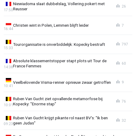
Niewiadoma slaat dubbelslag, Vollering pokert met
26
Reusser
17:50
Christen wint in Polen, Lemmen blijft leider
7
16:44
Tourorganisatie is onverbiddelijk: Kopecky bestraft
797
15:33
Absolute klassementstopper stapt plots uit Tour de
60
France Femmes
14:38
Veelbelovende Visma-renner opnieuw zwaar getroffen
9
10:41
Ruben Van Gucht ziet opvallende metamorfose bij
76
Kopecky: "Enorme stap"
10:01
Ruben Van Gucht krijgt pikante rol naast BV's: "Ik ben
32
geen Judas"
09:23