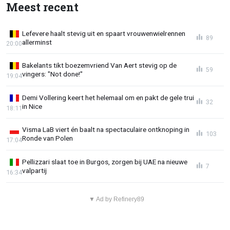
Meest recent
Lefevere haalt stevig uit en spaart vrouwenwielrennen
89
allerminst
20:00
Bakelants tikt boezemvriend Van Aert stevig op de
59
vingers: "Not done!"
19:04
Demi Vollering keert het helemaal om en pakt de gele trui
32
in Nice
18:11
Visma LaB viert én baalt na spectaculaire ontknoping in
103
Ronde van Polen
17:04
Pellizzari slaat toe in Burgos, zorgen bij UAE na nieuwe
7
valpartij
16:34
▼ Ad by Refinery89