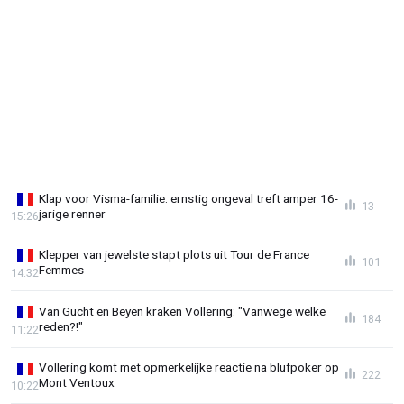
Klap voor Visma-familie: ernstig ongeval treft amper 16-
13
jarige renner
15:26
Klepper van jewelste stapt plots uit Tour de France
101
Femmes
14:32
Van Gucht en Beyen kraken Vollering: "Vanwege welke
184
reden?!"
11:22
Vollering komt met opmerkelijke reactie na blufpoker op
222
Mont Ventoux
10:22