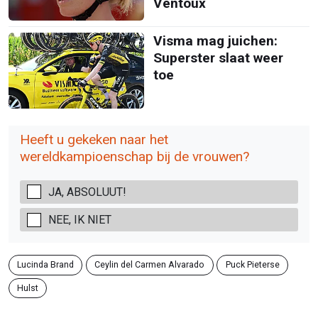
Ventoux
Visma mag juichen:
Superster slaat weer
toe
Heeft u gekeken naar het
wereldkampioenschap bij de vrouwen?
JA, ABSOLUUT!
NEE, IK NIET
Lucinda Brand
Ceylin del Carmen Alvarado
Puck Pieterse
Hulst