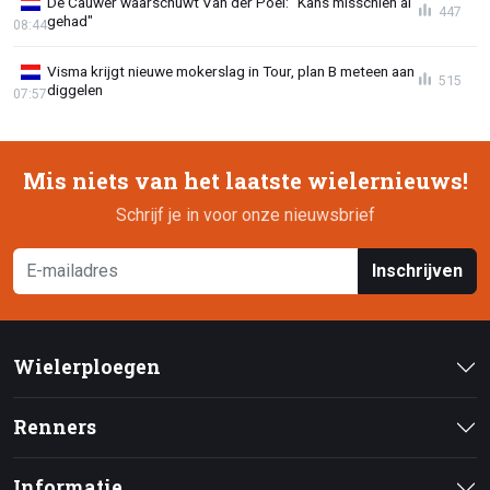
De Cauwer waarschuwt Van der Poel: "Kans misschien al
447
gehad"
08:44
Visma krijgt nieuwe mokerslag in Tour, plan B meteen aan
515
diggelen
07:57
Mis niets van het laatste wielernieuws!
Schrijf je in voor onze nieuwsbrief
Inschrijven
Wielerploegen
Renners
Informatie