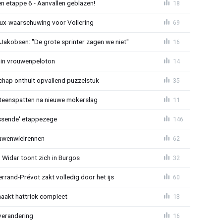
n etappe 6 - Aanvallen geblazen!
18
ux-waarschuwing voor Vollering
69
 Jakobsen: "De grote sprinter zagen we niet"
16
 in vrouwenpeloton
14
hap onthult opvallend puzzelstuk
35
iteenspatten na nieuwe mokerslag
11
lossende' etappezege
146
ouwenwielrennen
62
 Widar toont zich in Burgos
32
errand-Prévot zakt volledig door het ijs
60
aakt hattrick compleet
13
verandering
16