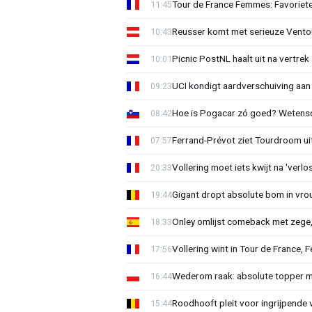
Tour de France Femmes: Favoriete
11:45
Reusser komt met serieuze Vento
10:43
Picnic PostNL haalt uit na vertrek
10:01
UCI kondigt aardverschuiving aan
09:23
Hoe is Pogacar zó goed? Wetensc
08:42
Ferrand-Prévot ziet Tourdroom u
07:57
Vollering moet iets kwijt na 'ver
20:33
Gigant dropt absolute bom in vr
19:44
Onley omlijst comeback met zege,
18:33
Vollering wint in Tour de France, F
17:56
Wederom raak: absolute topper m
16:44
Roodhooft pleit voor ingrijpende 
15:44