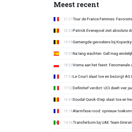
Meest recent
Tour de France Femmes: Favoriete
21:21
Patrick Evenepoel ziet absolute 
20:33
Gemengde gevoelens bij Kopecky: 
19:59
Na lang wachten: Gall mag eindel
19:33
Visma aan het feest: Fenomenale 
18:33
Le Court slaat toe en bezorgt AG 
17:54
Definitief verdict: UCI deelt vier 
17:02
Soudal Quick-Step slaat toe en h
16:04
Alarmfase rood: opnieuw toekomst
15:18
Transferbom bij UAE Team Emirate
14:26