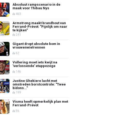
Absoluut rampscenario in de
maak voor Thibau Nys
463
Armstrong maakt brandhout van
Ferrand-Prévot: "Pijnlijk om naar
te kijken"
241
Gigant dropt absolute bom in
vrouwenwielrennen
62
Vollering moet iets kwijt na
'verlossende' etappezege
146
Justine Ghekiere lacht met
omstreden borstcontrole: "Twee
bidons..."
199
Visma heeft opmerkelijk plan met
Ferrand-Prévot
56