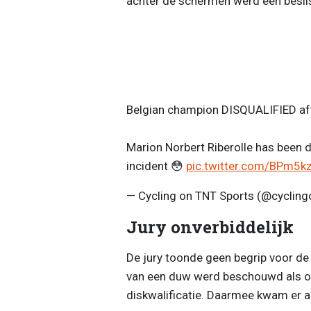
achter de schermen werd een besli
Belgian champion DISQUALIFIED aft
Marion Norbert Riberolle has been 
incident 😳
pic.twitter.com/BPm5
— Cycling on TNT Sports (@cycling
Jury onverbiddelijk
De jury toonde geen begrip voor de
van een duw werd beschouwd als ons
diskwalificatie. Daarmee kwam er a