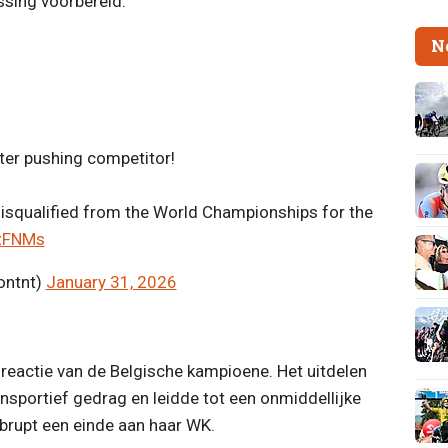
ssing voorbereid.
N
er pushing competitor!
disqualified from the World Championships for the
kzFNMs
ontnt)
January 31, 2026
 reactie van de Belgische kampioene. Het uitdelen
portief gedrag en leidde tot een onmiddellijke
brupt een einde aan haar WK.