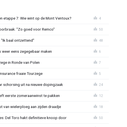
n etappe 7: Wie wint op de Mont Ventoux?
4
doorbraak: "Zo goed voor Remco"
50
"Ik baal ontzettend"
48
ijk weer eens zegegebaar maken
6
zege in Ronde van Polen
7
Insurance fraaie Tourzege
5
jaar schorsing uit na nieuwe dopingzaak
24
eeft eerste zomeraanwinst te pakken
12
 van wielerploeg aan zijden draadje
18
s: Del Toro hakt definitieve knoop door
50