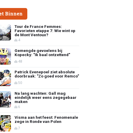
et Binnen
Tour de France Femmes:
Favorieten etappe 7: Wie wint op
de Mont Ventoux?
4
Gemengde gevoelens bij
Kopecky: "Ik baal ontzettend"
48
Patrick Evenepoel ziet absolute
doorbraak: "Zo goed voor Remco"
50
Na lang wachten: Gall mag
eindelijk weer eens zegegebaar
maken
6
Visma aan het feest: Fenomenale
zege in Ronde van Polen
7