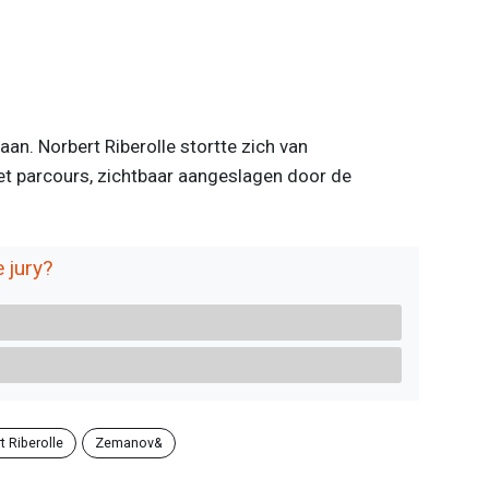
an. Norbert Riberolle stortte zich van
et parcours, zichtbaar aangeslagen door de
 jury?
t Riberolle
Zemanov&