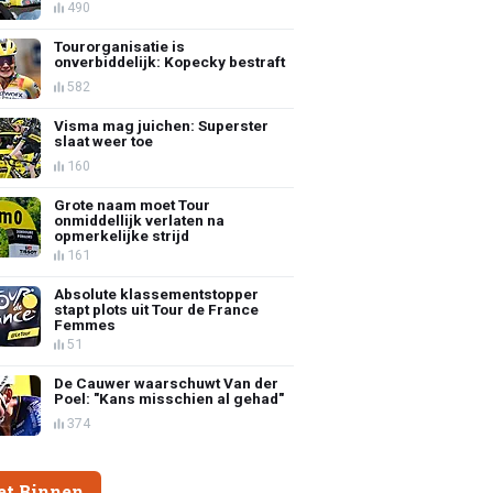
490
Tourorganisatie is
onverbiddelijk: Kopecky bestraft
582
Visma mag juichen: Superster
slaat weer toe
160
Grote naam moet Tour
onmiddellijk verlaten na
opmerkelijke strijd
161
Absolute klassementstopper
stapt plots uit Tour de France
Femmes
51
De Cauwer waarschuwt Van der
Poel: "Kans misschien al gehad"
374
et Binnen