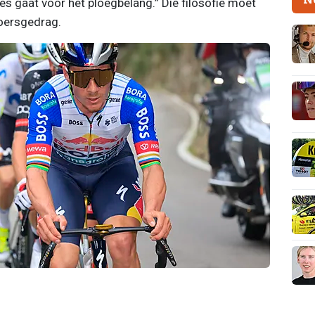
les gaat voor het ploegbelang.” Die filosofie moet
oersgedrag.