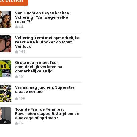
Van Gucht en Beyen kraken
Vollering: "Vanwege welke
reden?!"
44
Vollering komt met opmerkelijke
reactie na blufpoker op Mont
Ventoux
144
Grote naam moet Tour
onmiddellijk verlaten na
opmerkelijke strijd
161
Visma mag juichen: Superster
slaat weer toe
160
Tour de France Femmes:
Favorieten etappe 8: Strijd om de
eindzege of sprinten?
26