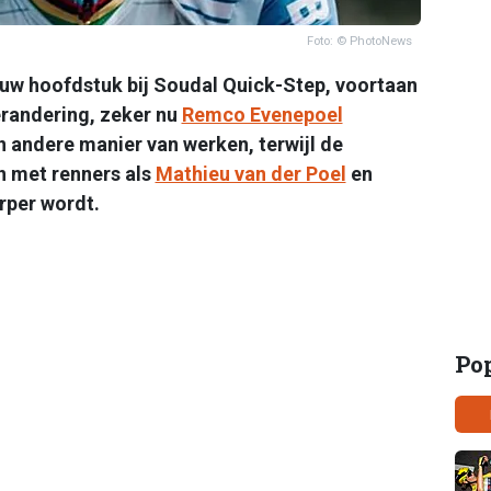
Foto: © PhotoNews
euw hoofdstuk bij Soudal Quick-Step, voortaan
verandering, zeker nu
Remco Evenepoel
n andere manier van werken, terwijl de
n met renners als
Mathieu van der Poel
en
rper wordt.
Po