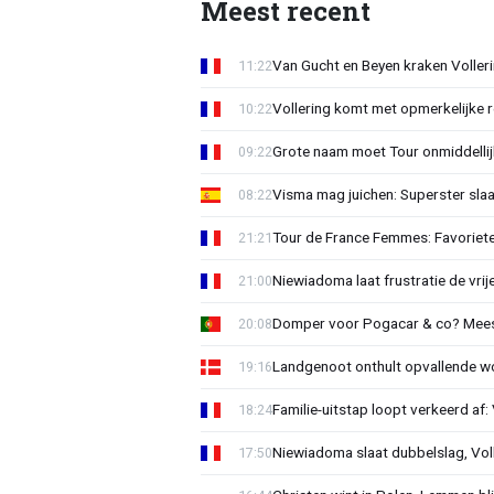
Meest recent
Van Gucht en Beyen kraken Voller
11:22
Vollering komt met opmerkelijke 
10:22
Grote naam moet Tour onmiddellijk
09:22
Visma mag juichen: Superster slaa
08:22
Tour de France Femmes: Favorieten
21:21
Niewiadoma laat frustratie de vrij
21:00
Domper voor Pogacar & co? Mee
20:08
Landgenoot onthult opvallende w
19:16
Familie-uitstap loopt verkeerd af
18:24
Niewiadoma slaat dubbelslag, Vol
17:50