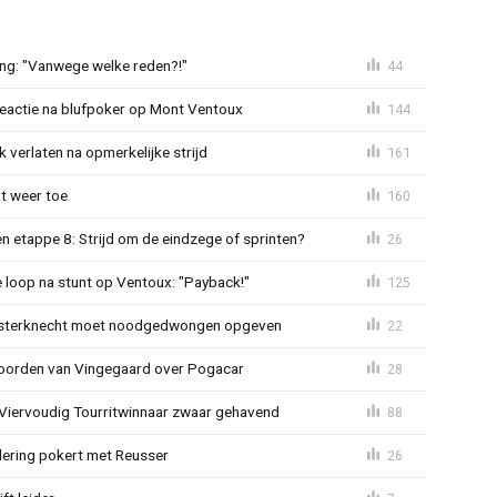
ing: "Vanwege welke reden?!"
44
reactie na blufpoker op Mont Ventoux
144
 verlaten na opmerkelijke strijd
161
t weer toe
160
 etappe 8: Strijd om de eindzege of sprinten?
26
e loop na stunt op Ventoux: "Payback!"
125
sterknecht moet noodgedwongen opgeven
22
oorden van Vingegaard over Pogacar
28
: Viervoudig Tourritwinnaar zwaar gehavend
88
lering pokert met Reusser
26