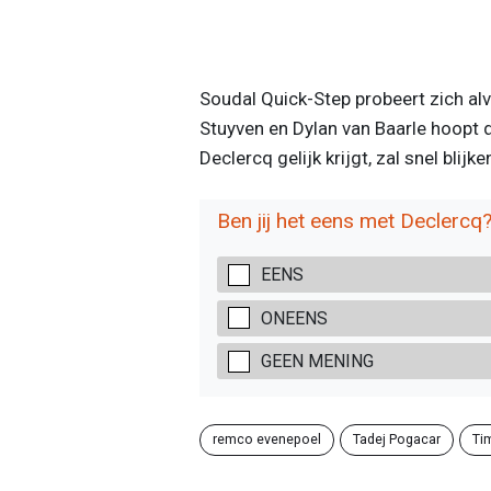
Soudal Quick-Step probeert zich al
Stuyven en Dylan van Baarle hoopt 
Declercq gelijk krijgt, zal snel blijke
Ben jij het eens met Declercq
EENS
ONEENS
GEEN MENING
remco evenepoel
Tadej Pogacar
Ti