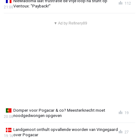
Niewiadoma laat frustratie de vrije loop na stunt op
112
Ventoux: "Payback!"
21:00
▼ Ad by Refinery89
Domper voor Pogacar & co? Meesterknecht moet
19
noodgedwongen opgeven
20:08
Landgenoot onthult opvallende woorden van Vingegaard
27
over Pogacar
19:16