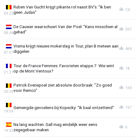
Ruben Van Gucht krijgt pikante rol naast BV's: "Ik ben
24
geen Judas"
09:23
De Cauwer waarschuwt Van der Poel: "Kans misschien al
357
gehad"
08:44
Visma krijgt nieuwe mokerslag in Tour, plan B meteen aan
469
diggelen
07:57
Tour de France Femmes: Favorieten etappe 7: Wie wint
18
op de Mont Ventoux?
21:21
Patrick Evenepoel ziet absolute doorbraak: "Zo goed
160
voor Remco"
20:33
Gemengde gevoelens bij Kopecky: "Ik baal ontzettend"
167
19:59
Na lang wachten: Gall mag eindelijk weer eens
6
zegegebaar maken
19:33