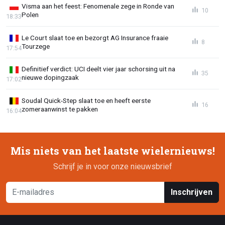
Visma aan het feest: Fenomenale zege in Ronde van
10
Polen
18:33
Le Court slaat toe en bezorgt AG Insurance fraaie
8
Tourzege
17:54
Definitief verdict: UCI deelt vier jaar schorsing uit na
35
nieuwe dopingzaak
17:02
Soudal Quick-Step slaat toe en heeft eerste
16
zomeraanwinst te pakken
16:04
Mis niets van het laatste wielernieuws!
Schrijf je in voor onze nieuwsbrief
Inschrijven