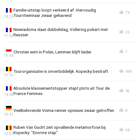
Familie-uitstap loopt verkeerd af: Viervoudig
79
Tourritwinnaar zwaar gehavend
18:24
Niewiadoma slaat dubbelslag, Vollering pokert met
26
Reusser
17:50
Christen wint in Polen, Lemmen blijft leider
7
16:44
Tourorganisatie is onverbiddelijk: Kopecky bestraft
489
15:33
Absolute klassementstopper stapt plots uit Tour de
46
France Femmes
14:38
Veelbelovende Visma-renner opnieuw zwaar getroffen
8
10:41
Ruben Van Gucht ziet opvallende metamorfose bij
68
Kopecky: "Enorme stap"
10:01