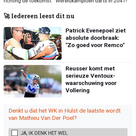
richting de toekomst: “Wereldkampioen darts in 2041!”
🚀 Iedereen leest dit nu
Patrick Evenepoel ziet
absolute doorbraak:
"Zo goed voor Remco"
Reusser komt met
serieuze Ventoux-
waarschuwing voor
Vollering
Denkt u dat het WK in Hulst de laatste wordt
van Mathieu Van Der Poel?
JA, IK DENK HET WEL