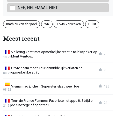
NEE, HELEMAAL NIET
mathieu van der poel
WK
Erwin Vervecken
Hulst
Meest recent
Vollering komt met opmerkelijke reactie na blufpoker op
79
Mont Ventoux
10:22
Grote naam moet Tour onmiddellijk verlaten na
95
opmerkelijke strijd
09:22
Visma mag juichen: Superster slaat weer toe
125
08:22
Tour de France Femmes: Favorieten etappe 8: Strijd om
21
de eindzege of sprinten?
21:21