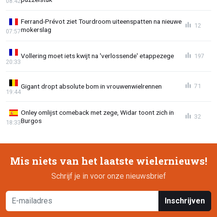
08:42
Ferrand-Prévot ziet Tourdroom uiteenspatten na nieuwe
12
mokerslag
07:57
Vollering moet iets kwijt na 'verlossende' etappezege
197
20:33
Gigant dropt absolute bom in vrouwenwielrennen
71
19:44
Onley omlijst comeback met zege, Widar toont zich in
32
Burgos
18:33
Mis niets van het laatste wielernieuws!
Schrijf je in voor onze nieuwsbrief
Inschrijven