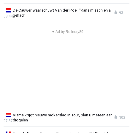
De Cauwer waarschuwt Van der Poel: "Kans misschien al
93
gehad"
08:44
▼ Ad by Refinery89
Visma krijgt nieuwe mokerslag in Tour, plan B meteen aan
102
diggelen
07:57