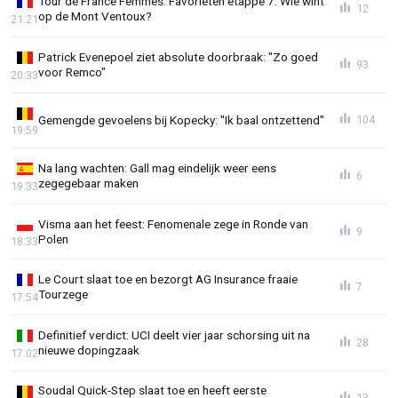
Tour de France Femmes: Favorieten etappe 7: Wie wint
12
op de Mont Ventoux?
21:21
Patrick Evenepoel ziet absolute doorbraak: "Zo goed
93
voor Remco"
20:33
Gemengde gevoelens bij Kopecky: "Ik baal ontzettend"
104
19:59
Na lang wachten: Gall mag eindelijk weer eens
6
zegegebaar maken
19:33
Visma aan het feest: Fenomenale zege in Ronde van
9
Polen
18:33
Le Court slaat toe en bezorgt AG Insurance fraaie
7
Tourzege
17:54
Definitief verdict: UCI deelt vier jaar schorsing uit na
28
nieuwe dopingzaak
17:02
Soudal Quick-Step slaat toe en heeft eerste
13