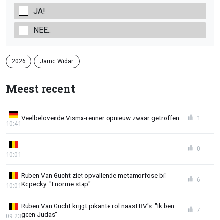
JA!
NEE..
2026
Jarno Widar
Meest recent
Veelbelovende Visma-renner opnieuw zwaar getroffen
1
10:41
0
10:01
Ruben Van Gucht ziet opvallende metamorfose bij
6
Kopecky: "Enorme stap"
10:01
Ruben Van Gucht krijgt pikante rol naast BV's: "Ik ben
7
geen Judas"
09:23