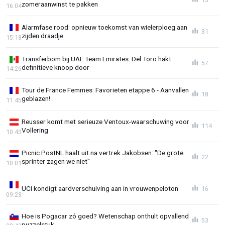
zomeraanwinst te pakken
16:04
Alarmfase rood: opnieuw toekomst van wielerploeg aan
31
zijden draadje
15:18
Transferbom bij UAE Team Emirates: Del Toro hakt
57
definitieve knoop door
14:26
Tour de France Femmes: Favorieten etappe 6 - Aanvallen
18
geblazen!
11:45
Reusser komt met serieuze Ventoux-waarschuwing voor
114
Vollering
10:43
Picnic PostNL haalt uit na vertrek Jakobsen: "De grote
22
sprinter zagen we niet"
10:01
UCI kondigt aardverschuiving aan in vrouwenpeloton
16
09:23
Hoe is Pogacar zó goed? Wetenschap onthult opvallend
53
puzzelstuk