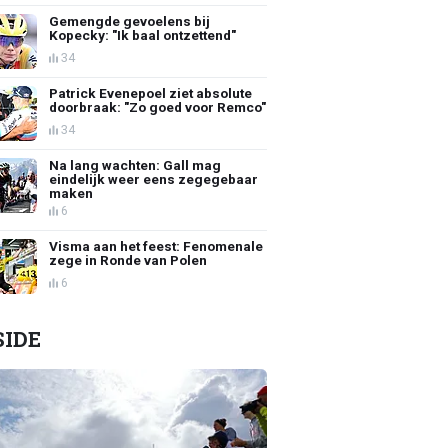
Gemengde gevoelens bij
Kopecky: "Ik baal ontzettend"
34
Patrick Evenepoel ziet absolute
doorbraak: "Zo goed voor Remco"
34
Na lang wachten: Gall mag
eindelijk weer eens zegegebaar
maken
6
Visma aan het feest: Fenomenale
zege in Ronde van Polen
6
SIDE