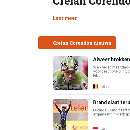
Crelan Corend
Lees meer
Crelan Corendon nieuws
Alweer brokke
We kregen maandag 
voorgeschoteld in Lo
lek ...
37
Brand slaat teru
Lucinda Brand heeft 
afgemaakt in Merkspla
20