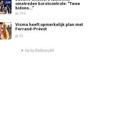
omstreden borstcontrole: "Twee
bidons..."
194
Visma heeft opmerkelijk plan met
Ferrand-Prévot
55
▼ Ad by Refinery89