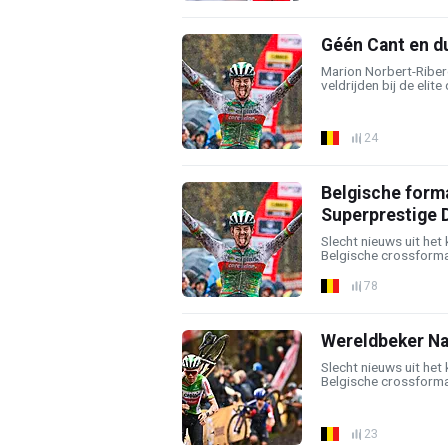
Géén Cant en du
Marion Norbert-Ribero
veldrijden bij de elit
24
Belgische forma
Superprestige 
Slecht nieuws uit he
Belgische crossformati
78
Wereldbeker Na
Slecht nieuws uit he
Belgische crossformati
23