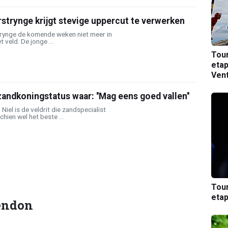
strynge krijgt stevige uppercut te verwerken
trynge de komende weken niet meer in
 veld. De jonge ...
Tou
etap
Ven
ndkoningstatus waar: ''Mag eens goed vallen''
iel is de veldrit die zandspecialist
ien wel het beste ...
Tou
etap
endon