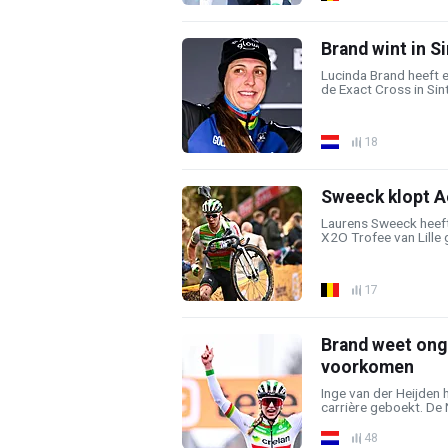
Brand wint in S
Lucinda Brand heeft 
de Exact Cross in Sin
18
Sweeck klopt Ae
Laurens Sweeck heeft
X2O Trofee van Lille 
17
Brand weet onge
voorkomen
Inge van der Heijden 
carrière geboekt. De 
48