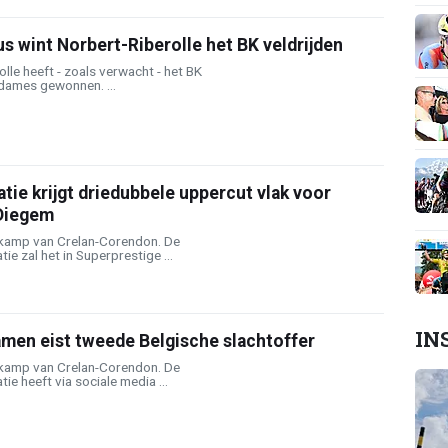
s wint Norbert-Riberolle het BK veldrijden
lle heeft - zoals verwacht - het BK
e dames gewonnen. ...
tie krijgt driedubbele uppercut vlak voor
Diegem
t kamp van Crelan-Corendon. De
e zal het in Superprestige ...
IN
men eist tweede Belgische slachtoffer
t kamp van Crelan-Corendon. De
e heeft via sociale media ...