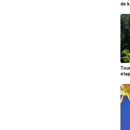
de k
Tou
etap