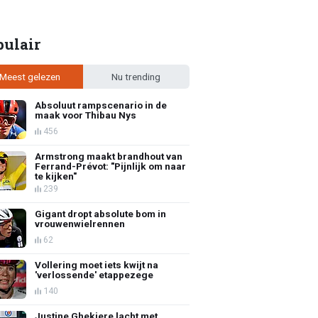
pulair
Meest gelezen
Nu trending
Absoluut rampscenario in de
maak voor Thibau Nys
456
Armstrong maakt brandhout van
Ferrand-Prévot: "Pijnlijk om naar
te kijken"
239
Gigant dropt absolute bom in
vrouwenwielrennen
62
Vollering moet iets kwijt na
'verlossende' etappezege
140
Justine Ghekiere lacht met