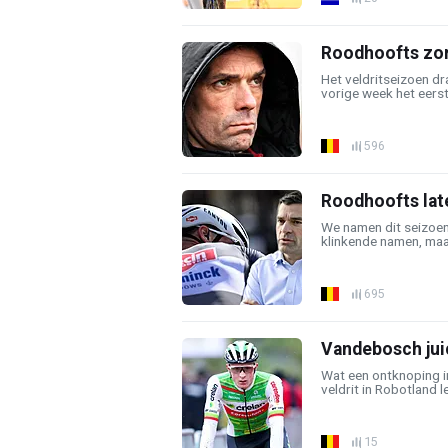
Roodhoofts zor
Het veldritseizoen dr
vorige week het eers
596
Roodhoofts late
We namen dit seizoen 
klinkende namen, maar
695
Vandebosch jui
Wat een ontknoping in
veldrit in Robotland l
15