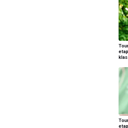
Tou
etap
kla
Tou
etap