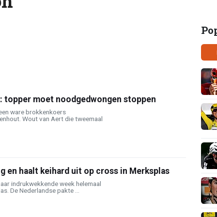
on
Po
n: topper moet noodgedwongen stoppen
een ware brokkenkoers
enhout. Wout van Aert die tweemaal
g en haalt keihard uit op cross in Merksplas
haar indrukwekkende week helemaal
s. De Nederlandse pakte ...