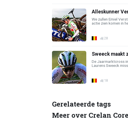
Alleskunner Ver
We zullen Emiel Vers
actie zien komen in het
28
Sweeck maakt za
De Jaarmarktcross in N
Laurens Sweeck missch
18
Gerelateerde tags
Meer over Crelan Cor