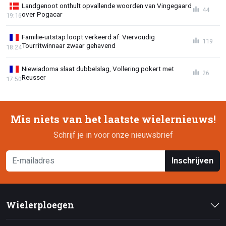
Landgenoot onthult opvallende woorden van Vingegaard
44
over Pogacar
19:16
Familie-uitstap loopt verkeerd af: Viervoudig
119
Tourritwinnaar zwaar gehavend
18:24
Niewiadoma slaat dubbelslag, Vollering pokert met
26
Reusser
17:50
Mis niets van het laatste wielernieuws!
Schrijf je in voor onze nieuwsbrief
Inschrijven
Wielerploegen