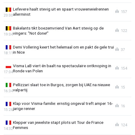
Lefevere haalt stevig uit en spaart vrouwenwielrennen
157
allerminst
20:00
Bakelants tikt boezemvriend Van Aert stevig op de
122
vingers: "Not done!"
19:04
Demi Vollering keert het helemaal om en pakt de gele trui
37
in Nice
18:11
Visma LaB viert én baalt na spectaculaire ontknoping in
154
Ronde van Polen
17:04
Pellizzari slaat toe in Burgos, zorgen bij UAE na nieuwe
15
valpartij
16:34
Klap voor Visma-familie: ernstig ongeval treft amper 16-
16
jarige renner
15:26
Klepper van jewelste stapt plots uit Tour de France
124
Femmes
14:32