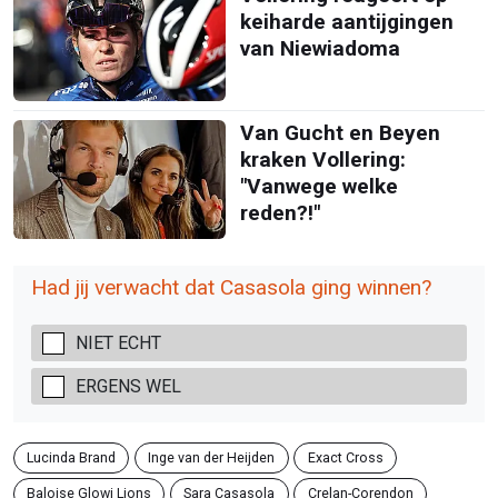
keiharde aantijgingen
van Niewiadoma
Van Gucht en Beyen
kraken Vollering:
"Vanwege welke
reden?!"
Had jij verwacht dat Casasola ging winnen?
NIET ECHT
ERGENS WEL
Lucinda Brand
Inge van der Heijden
Exact Cross
Baloise Glowi Lions
Sara Casasola
Crelan-Corendon