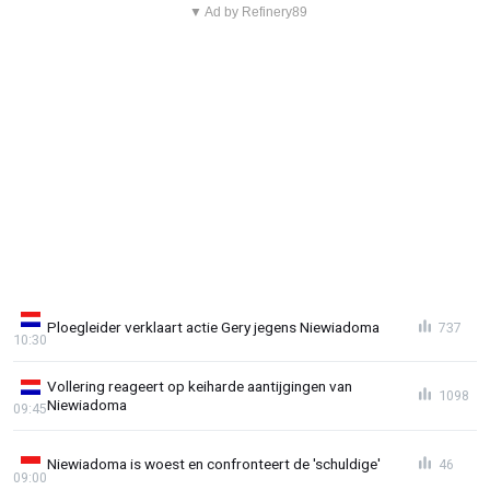
▼ Ad by Refinery89
Ploegleider verklaart actie Gery jegens Niewiadoma
737
10:30
Vollering reageert op keiharde aantijgingen van
1098
Niewiadoma
09:45
Niewiadoma is woest en confronteert de 'schuldige'
46
09:00