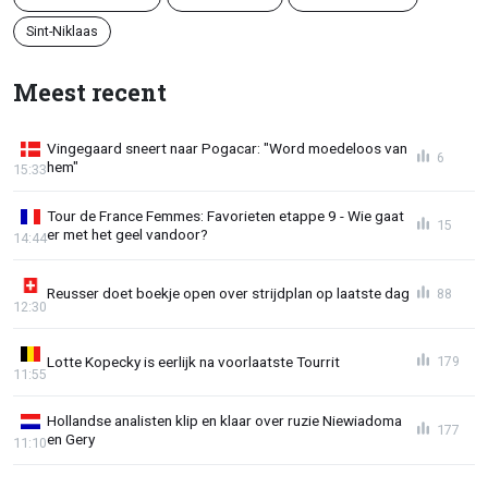
Sint-Niklaas
Meest recent
Vingegaard sneert naar Pogacar: "Word moedeloos van
6
hem"
15:33
Tour de France Femmes: Favorieten etappe 9 - Wie gaat
15
er met het geel vandoor?
14:44
Reusser doet boekje open over strijdplan op laatste dag
88
12:30
Lotte Kopecky is eerlijk na voorlaatste Tourrit
179
11:55
Hollandse analisten klip en klaar over ruzie Niewiadoma
177
en Gery
11:10