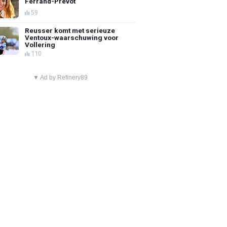
Ferrand-Prévot
59
Reusser komt met serieuze
Ventoux-waarschuwing voor
Vollering
110
▼ Ad by Refinery89