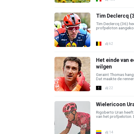
Tim Declercq (
Tim Declercq (36) heef
profpeloton aangekond
62
Het einde van e
wilgen
Geraint Thomas hangt 
Dat maakte de renner 
22
Wielericoon Uran
Rigoberto Uran heeft
van het profpeloton. 
14