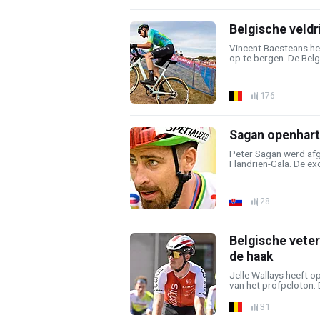
Belgische veldri
Vincent Baesteans hee
op te bergen. De Belgi
176
Sagan openhartig
Peter Sagan werd afg
Flandrien-Gala. De exc
28
Belgische veter
de haak
Jelle Wallays heeft o
van het profpeloton. D
31