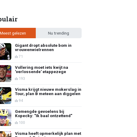
pulair
Meest gelezen
Nu trending
Gigant dropt absolute bom in
vrouwenwielrennen
71
Vollering moet iets kwijt na
'verlossende' etappezege
193
Visma krijgt nieuwe mokerslag in
Tour, plan B meteen aan diggelen
94
Gemengde gevoelens bij
Kopecky: "Ik baal ontzettend"
100
Visma heeft opmerkelijk plan met