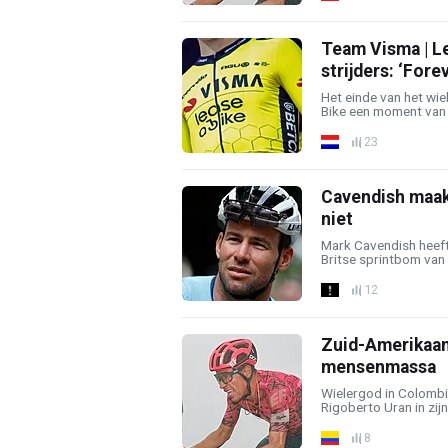
Team Visma | L
strijders: ‘Fore
Het einde van het wie
Bike een moment van a
23
Cavendish maakt
niet
Mark Cavendish heeft
Britse sprintbom van
12
Zuid-Amerikaan
mensenmassa
Wielergod in Colombi
Rigoberto Uran in zijn
8