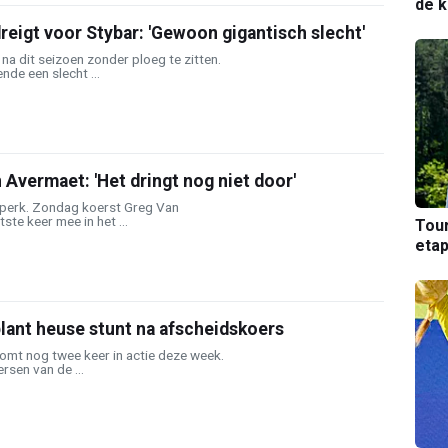
de k
dreigt voor Stybar: 'Gewoon gigantisch slecht'
na dit seizoen zonder ploeg te zitten.
nde een slecht ...
Avermaet: 'Het dringt nog niet door'
jdperk. Zondag koerst Greg Van
ste keer mee in het ...
Tou
etap
lant heuse stunt na afscheidskoers
mt nog twee keer in actie deze week.
ersen van de ...