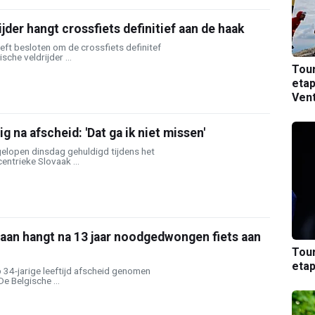
jder hangt crossfiets definitief aan de haak
ft besloten om de crossfiets definitef
sche veldrijder ...
Tou
etap
Ven
 na afscheid: 'Dat ga ik niet missen'
elopen dinsdag gehuldigd tijdens het
entrieke Slovaak ...
aan hangt na 13 jaar noodgedwongen fiets aan
Tou
etap
p 34-jarige leeftijd afscheid genomen
e Belgische ...