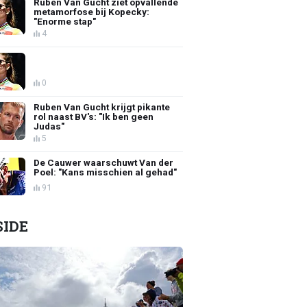
Ruben Van Gucht ziet opvallende
metamorfose bij Kopecky:
"Enorme stap"
4
0
Ruben Van Gucht krijgt pikante
rol naast BV's: "Ik ben geen
Judas"
5
De Cauwer waarschuwt Van der
Poel: "Kans misschien al gehad"
91
SIDE