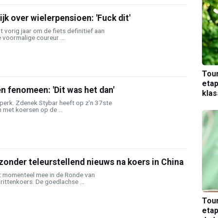
jk over wielerpensioen: 'Fuck dit'
vorig jaar om de fiets definitief aan
 voormalige coureur ...
Tou
etap
n fenomeen: 'Dit was het dan'
kla
dperk. Zdenek Stybar heeft op z'n 37ste
 met koersen op de ...
jzonder teleurstellend nieuws na koers in China
t momenteel mee in de Ronde van
rittenkoers. De goedlachse ...
Tou
etap