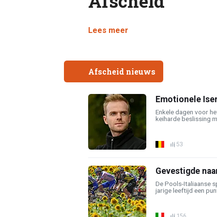
Afscheid
Lees meer
Afscheid nieuws
Emotionele Ise
Enkele dagen voor het 
keiharde beslissing m
53
Gevestigde naa
De Pools-Italiaanse 
jarige leeftijd een punt
156