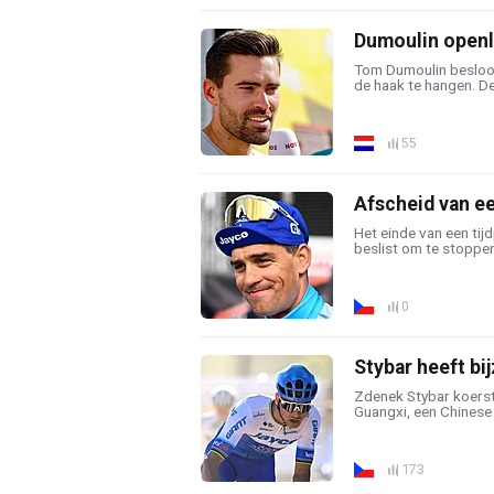
Dumoulin openli
Tom Dumoulin besloot 
de haak te hangen. De
55
Afscheid van ee
Het einde van een tij
beslist om te stoppen
0
Stybar heeft bi
Zdenek Stybar koers
Guangxi, een Chinese 
173