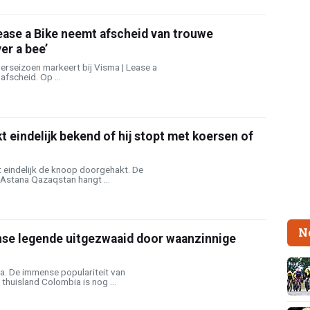
ease a Bike neemt afscheid van trouwe
ver a bee’
lerseizoen markeert bij Visma | Lease a
fscheid. Op ...
 eindelijk bekend of hij stopt met koersen of
 eindelijk de knoop doorgehakt. De
 Astana Qazaqstan hangt ...
N
se legende uitgezwaaid door waanzinnige
a. De immense populariteit van
 thuisland Colombia is nog ...