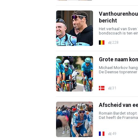
Vanthourenhout
bericht
Het verhaal van Sven
bondscoach is ten ein
228
Grote naam kond
Michael Morkov hangt 
De Deense toprenner 
31
Afscheid van ee
Romain Bardet stopt 
Dat heeft de Fransman
49