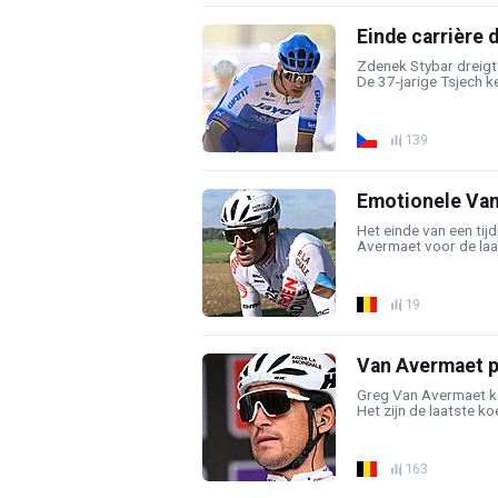
Einde carrière 
Zdenek Stybar dreigt 
De 37-jarige Tsjech ke
139
Emotionele Van 
Het einde van een ti
Avermaet voor de laat
19
Van Avermaet p
Greg Van Avermaet ko
Het zijn de laatste ko
163