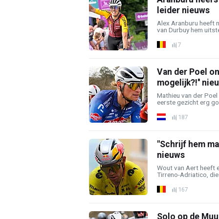
leider nieuws
Alex Aranburu heeft
van Durbuy hem uitste
7
Van der Poel on
mogelijk?!'' nie
Mathieu van der Poel
eerste gezicht erg go
187
"Schrijf hem ma
nieuws
Wout van Aert heeft e
Tirreno-Adriatico, die 
167
Solo op de Muur