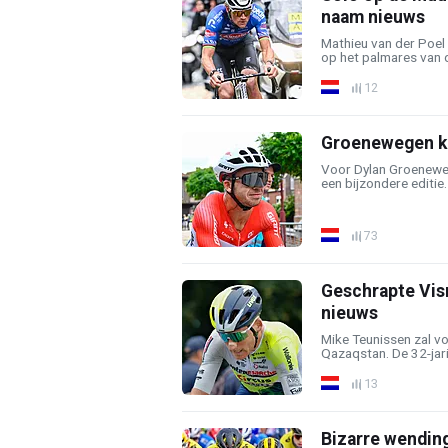
naam nieuws
Mathieu van der Poel
op het palmares van 
12
Groenewegen ki
Voor Dylan Groenewe
een bijzondere editie. N
73
Geschrapte Vis
nieuws
Mike Teunissen zal v
Qazaqstan. De 32-jari
13
Bizarre wendin