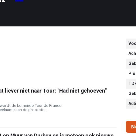
Vo
Ach
Geb
Plo
TDF
t liever niet naar Tour: "Had niet gehoeven"
Geb
Act
 wordt de komende Tour de France
eelname aan de grootste ...
N
t op Muur van Durbuy en is meteen ook nieuwe