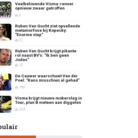
Veelbelovende Visma-renner
opnieuw zwaar getroffen
3
Ruben Van Gucht ziet opvallende
metamorfose bij Kopecky:
"Enorme stap"
22
Ruben Van Gucht krijgt pikante
rol naast BV's: "Ik ben geen
Judas"
15
De Cauwer waarschuwt Van der
Poel: "Kans misschien al gehad"
180
Visma krijgt nieuwe mokerslag in
Tour, plan B meteen aan diggelen
234
pulair