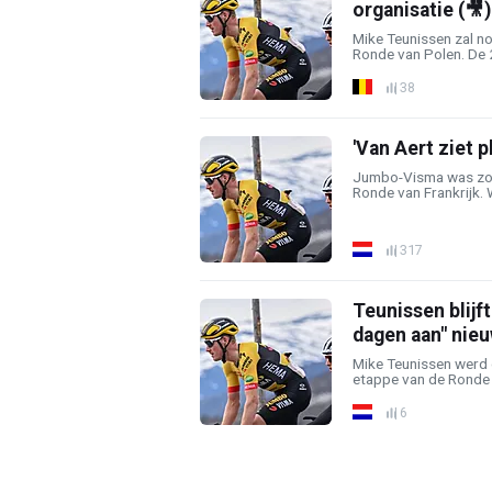
organisatie (🎥
Mike Teunissen zal n
Ronde van Polen. De 29
38
'Van Aert ziet 
Jumbo-Visma was zond
Ronde van Frankrijk. W
317
Teunissen blijf
dagen aan" nie
Mike Teunissen werd 
etappe van de Ronde 
6