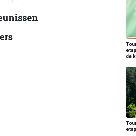
eunissen
ers
Tou
etap
de k
Tou
etap