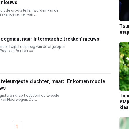
) nieuws
ooit de grootste fan worden van de
-jarige renner van ...
Tou
etap
ploegmaat naar Intermarché trekken' nieuws
er twijfel dé ploeg van de afgelopen
out van Aert en co ...
t teleurgesteld achter, maar: "Er komen mooie
uws
gisteren knap tweede in de tweede
Tou
van Noorwegen. De ...
etap
kla
1