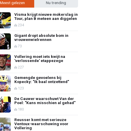
Meest gelezen
Nu trending
Visma krijgt nieuwe mokerslag in
Tour, plan B meteen aan diggelen
234
Gigant dropt absolute bom in
vrouwenwielrennen
73
Vollering moet iets kwijt na
'verlossende' etappezege
227
Gemengde gevoelens bij
Kopecky: "Ik baal ontzettend"
123
De Cauwer waarschuwt Van der
Poel: "Kans misschien al gehad"
180
Reusser komt met serieuze
Ventoux-waarschuwing voor
Vollering