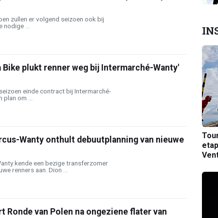
oen zullen er volgend seizoen ook bij
 nodige ...
IN
a Bike plukt renner weg bij Intermarché-Wanty'
 seizoen einde contract bij Intermarché-
n plan om ...
Tou
rcus-Wanty onthult debuutplanning van nieuwe
etap
Ven
anty kende een bezige transferzomer
uwe renners aan. Dion ...
rt Ronde van Polen na ongeziene flater van