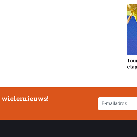
Tou
etap
e wielernieuws!