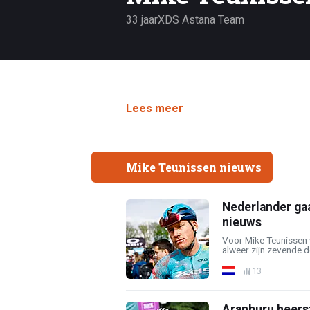
33 jaar
XDS Astana Team
Lees meer
Mike Teunissen nieuws
Nederlander gaa
nieuws
Voor Mike Teunissen
alweer zijn zevende d
13
Aranburu heers