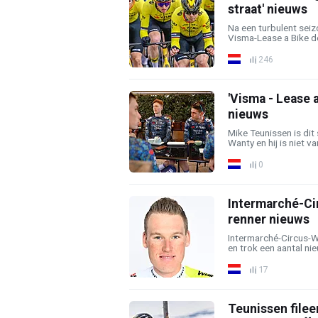
straat' nieuws
Na een turbulent seiz
Visma-Lease a Bike de
246
'Visma - Lease 
nieuws
Mike Teunissen is dit
Wanty en hij is niet va
0
Intermarché-Ci
renner nieuws
Intermarché-Circus-W
en trok een aantal nie
17
Teunissen filee