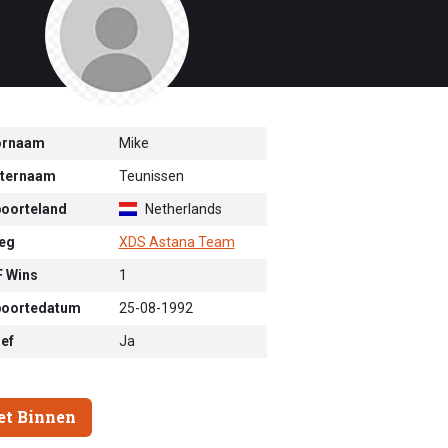
ornaam
Mike
ternaam
Teunissen
oorteland
Netherlands
eg
XDS Astana Team
 Wins
1
oortedatum
25-08-1992
ief
Ja
et Binnen