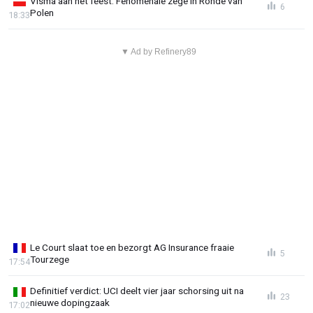
Visma aan het feest: Fenomenale zege in Ronde van
6
Polen
18:33
▼ Ad by Refinery89
Le Court slaat toe en bezorgt AG Insurance fraaie
5
Tourzege
17:54
Definitief verdict: UCI deelt vier jaar schorsing uit na
23
nieuwe dopingzaak
17:02