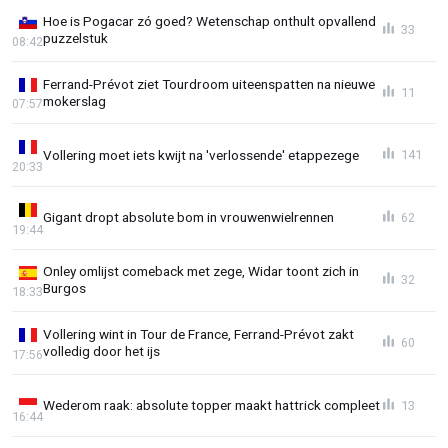
Hoe is Pogacar zó goed? Wetenschap onthult opvallend
33
puzzelstuk
08:42
Ferrand-Prévot ziet Tourdroom uiteenspatten na nieuwe
11
mokerslag
07:57
Vollering moet iets kwijt na 'verlossende' etappezege
141
20:33
Gigant dropt absolute bom in vrouwenwielrennen
62
19:44
Onley omlijst comeback met zege, Widar toont zich in
32
Burgos
18:33
Vollering wint in Tour de France, Ferrand-Prévot zakt
60
volledig door het ijs
17:56
Wederom raak: absolute topper maakt hattrick compleet
13
16:44