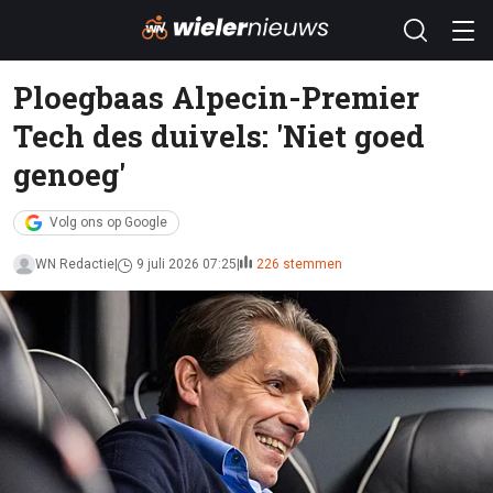
Ploegbaas Alpecin-Premier
Tech des duivels: 'Niet goed
genoeg'
Volg ons op Google
WN Redactie
9 juli 2026 07:25
226 stemmen