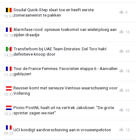
Soudal Quick-Step slaat toe en heeft eerste
9
zomeraanwinst te pakken
16:04
Alarmfase rood: opnieuw toekomst van wielerploeg aan
16
zijden draadje
15:18
Transferbom bij UAE Team Emirates: Del Toro hakt
49
definitieve knoop door
14:26
Tour de France Femmes: Favorieten etappe 6 - Aanvallen
18
geblazen!
11:45
Reusser komt met serieuze Ventoux-waarschuwing voor
65
Vollering
10:43
Picnic PostNL haalt uit na vertrek Jakobsen: "De grote
15
sprinter zagen we niet"
10:01
UCI kondigt aardverschuiving aan in vrouwenpeloton
13
09:23