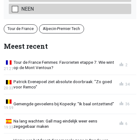
NEEN
Tour de France
Alpecin-Premier Tech
Meest recent
Tour de France Femmes: Favorieten etappe 7: Wie wint
2
op de Mont Ventoux?
21:21
Patrick Evenepoel ziet absolute doorbraak: "Zo goed
34
voor Remco"
20:33
Gemengde gevoelens bij Kopecky: "Ik baal ontzettend"
36
19:59
Na lang wachten: Gall mag eindelijk weer eens
6
zegegebaar maken
19:33