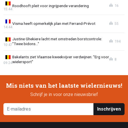
Roodhooft pleit voor ingrijpende verandering
16
15:44
Visma heeft opmerkelijk plan met Ferrand-Prévot
55
14:44
Justine Ghekiere lacht met omstreden borstcontrole:
194
"Twee bidons..."
10:47
Bakelants ziet Vlaamse kweekvijver verdwijnen: "Erg voor
8
wielersport"
09:24
Mis niets van het laatste wielernieuws!
Schrijf je in voor onze nieuwsbrief
Inschrijven