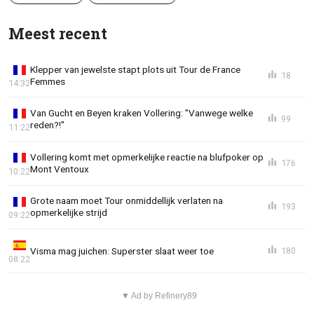
Meest recent
Klepper van jewelste stapt plots uit Tour de France
18
Femmes
14:32
Van Gucht en Beyen kraken Vollering: "Vanwege welke
99
reden?!"
11:22
Vollering komt met opmerkelijke reactie na blufpoker op
176
Mont Ventoux
10:22
Grote naam moet Tour onmiddellijk verlaten na
193
opmerkelijke strijd
09:22
Visma mag juichen: Superster slaat weer toe
180
08:22
▼ Ad by Refinery89