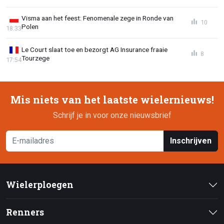
Visma aan het feest: Fenomenale zege in Ronde van
10
Polen
18:33
Le Court slaat toe en bezorgt AG Insurance fraaie
8
Tourzege
17:54
Mis niets van het laatste wielernieuws!
Schrijf je in voor onze nieuwsbrief
Inschrijven
Wielerploegen
Renners