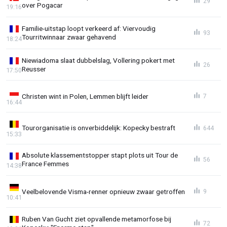
29
over Pogacar
19:16
Familie-uitstap loopt verkeerd af: Viervoudig
93
Tourritwinnaar zwaar gehavend
18:24
Niewiadoma slaat dubbelslag, Vollering pokert met
26
Reusser
17:50
Christen wint in Polen, Lemmen blijft leider
7
16:44
Tourorganisatie is onverbiddelijk: Kopecky bestraft
644
15:33
Absolute klassementstopper stapt plots uit Tour de
56
France Femmes
14:38
Veelbelovende Visma-renner opnieuw zwaar getroffen
9
10:41
Ruben Van Gucht ziet opvallende metamorfose bij
72