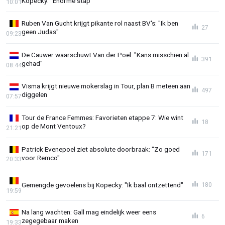
Kopecky: "Enorme stap"
10:01
Ruben Van Gucht krijgt pikante rol naast BV's: "Ik ben
27
geen Judas"
09:23
De Cauwer waarschuwt Van der Poel: "Kans misschien al
391
gehad"
08:44
Visma krijgt nieuwe mokerslag in Tour, plan B meteen aan
497
diggelen
07:57
Tour de France Femmes: Favorieten etappe 7: Wie wint
18
op de Mont Ventoux?
21:21
Patrick Evenepoel ziet absolute doorbraak: "Zo goed
171
voor Remco"
20:33
Gemengde gevoelens bij Kopecky: "Ik baal ontzettend"
180
19:59
Na lang wachten: Gall mag eindelijk weer eens
6
zegegebaar maken
19:33