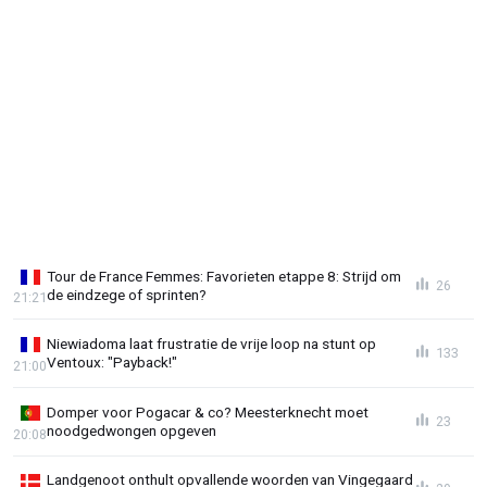
Tour de France Femmes: Favorieten etappe 8: Strijd om
26
de eindzege of sprinten?
21:21
Niewiadoma laat frustratie de vrije loop na stunt op
133
Ventoux: "Payback!"
21:00
Domper voor Pogacar & co? Meesterknecht moet
23
noodgedwongen opgeven
20:08
Landgenoot onthult opvallende woorden van Vingegaard