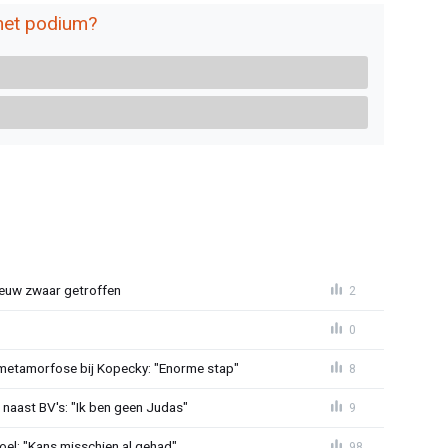
het podium?
euw zwaar getroffen
2
0
metamorfose bij Kopecky: "Enorme stap"
8
 naast BV's: "Ik ben geen Judas"
9
el: "Kans misschien al gehad"
98