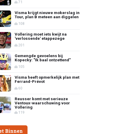
71
Visma krijgt nieuwe mokerslag in
Tour, plan B meteen aan diggelen
108
Vollering moet iets kwijt na
'verlossende' etappezege
201
Gemengde gevoelens bij
Kopecky: "Ik baal ontzettend"
105
Visma heeft opmerkelijk plan met
Ferrand-Prévot
60
Reusser komt met serieuze
Ventoux-waarschuwing voor
Vollering
119
et Binnen