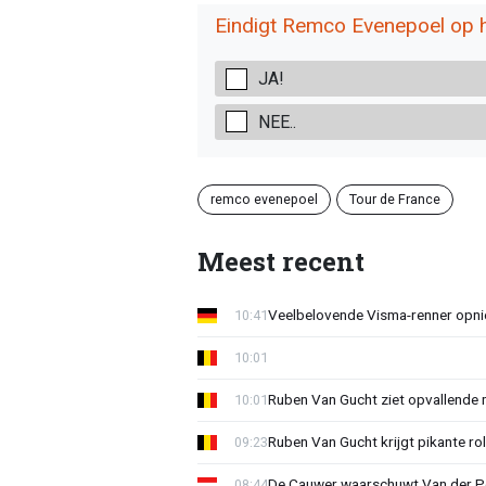
Eindigt Remco Evenepoel op 
JA!
NEE..
remco evenepoel
Tour de France
Meest recent
Veelbelovende Visma-renner opni
10:41
10:01
Ruben Van Gucht ziet opvallende 
10:01
Ruben Van Gucht krijgt pikante rol
09:23
De Cauwer waarschuwt Van der Po
08:44