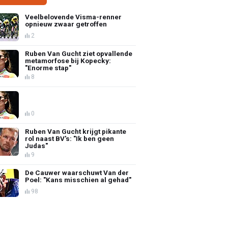
Veelbelovende Visma-renner
opnieuw zwaar getroffen
2
Ruben Van Gucht ziet opvallende
metamorfose bij Kopecky:
"Enorme stap"
8
0
Ruben Van Gucht krijgt pikante
rol naast BV's: "Ik ben geen
Judas"
9
De Cauwer waarschuwt Van der
Poel: "Kans misschien al gehad"
98