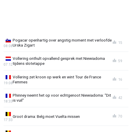
Pogacar openhartig over angstig moment met verloofde
15
Urska Zigart
08:08
Vollering onthult opvallend gesprek met Niewiadoma
59
tijdens slotetappe
07:12
Vollering zet kroon op werk en wint Tour de France
16
Femmes
19:08
Phinney neemt het op voor echtgenoot Niewiadoma: “Dit
42
is vuil"
18:33
Groot drama: Belg moet Vuelta missen
70
17:33