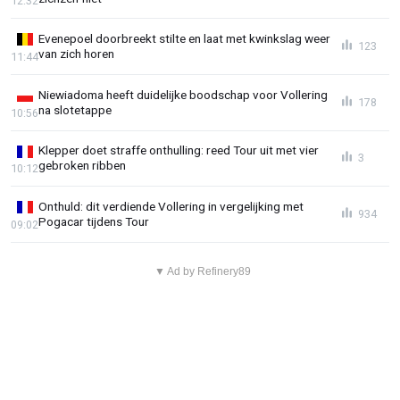
12:32
Evenepoel doorbreekt stilte en laat met kwinkslag weer
123
van zich horen
11:44
Niewiadoma heeft duidelijke boodschap voor Vollering
178
na slotetappe
10:56
Klepper doet straffe onthulling: reed Tour uit met vier
3
gebroken ribben
10:12
Onthuld: dit verdiende Vollering in vergelijking met
934
Pogacar tijdens Tour
09:02
▼ Ad by Refinery89