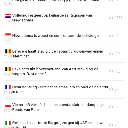
10:30
Vollering reageert op keiharde aantijgingen van
1577
Niewiadoma
09:45
Niewiadoma is woest en confronteert de 'schuldige'
49
09:00
Lefevere haalt stevig uit en spaart vrouwenwielrennen
210
allerminst
20:00
Bakelants tikt boezemvriend Van Aert stevig op de
155
vingers: "Not done!"
19:04
Demi Vollering keert het helemaal om en pakt de gele trui
37
in Nice
18:11
Visma LaB viert én baalt na spectaculaire ontknoping in
163
Ronde van Polen
17:04
Pellizzari slaat toe in Burgos, zorgen bij UAE na nieuwe
20
valpartij