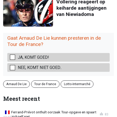
Vollering reageert op
keiharde aantijgingen
van Niewiadoma
Gaat Arnaud De Lie kunnen presteren in de
Tour de France?
JA, KOMT GOED!
NEE, KOMT NIET GOED..
Arnaud De Lie
Tour de France
Lotto-Intermarché
Meest recent
Ferrand-Prévot onthult oorzaak Tour-opgave en spaart
83
zichzelf niet