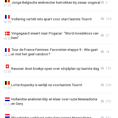
Jonge Belgische wielrenster betrokken bij zwaar ongeval
0
17:03
Vollering vertelt iets apart voor start laatste Tourrit
154
16:33
Vingegaard sneert naar Pogacar: "Word moedeloos van
27
hem"
15:33
Tour de France Femmes: Favorieten etappe 9 - Wie gaat
18
er met het geel vandoor?
14:44
Reusser doet boekje open over strijdplan op laatste dag
139
12:30
Lotte Kopecky is eerlijk na voorlaatste Tourrit
298
11:55
Hollandse analisten klip en klaar over ruzie Niewiadoma
275
en Gery
11:10
Ploegleider verklaart actie Gery jegens Niewiadoma
971