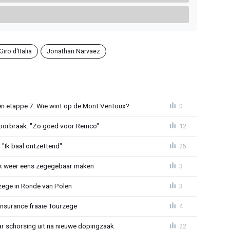
Giro d'Italia
Jonathan Narvaez
n etappe 7: Wie wint op de Mont Ventoux?
0
doorbraak: "Zo goed voor Remco"
12
"Ik baal ontzettend"
25
ijk weer eens zegegebaar maken
3
zege in Ronde van Polen
3
Insurance fraaie Tourzege
4
jaar schorsing uit na nieuwe dopingzaak
22