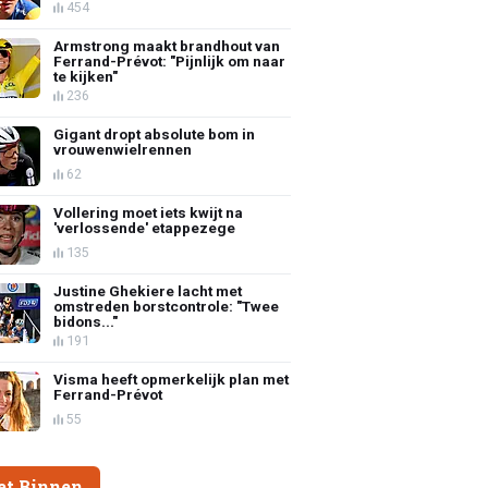
454
Armstrong maakt brandhout van
Ferrand-Prévot: "Pijnlijk om naar
te kijken"
236
Gigant dropt absolute bom in
vrouwenwielrennen
62
Vollering moet iets kwijt na
'verlossende' etappezege
135
Justine Ghekiere lacht met
omstreden borstcontrole: "Twee
bidons..."
191
Visma heeft opmerkelijk plan met
Ferrand-Prévot
55
et Binnen