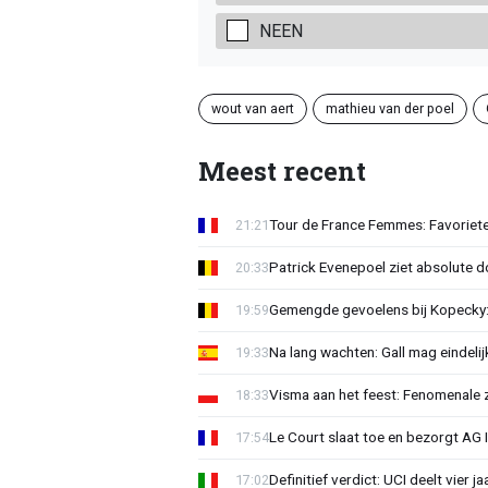
NEEN
wout van aert
mathieu van der poel
Meest recent
Tour de France Femmes: Favoriete
21:21
Patrick Evenepoel ziet absolute 
20:33
Gemengde gevoelens bij Kopecky: 
19:59
Na lang wachten: Gall mag eindel
19:33
Visma aan het feest: Fenomenale 
18:33
Le Court slaat toe en bezorgt AG 
17:54
Definitief verdict: UCI deelt vier 
17:02