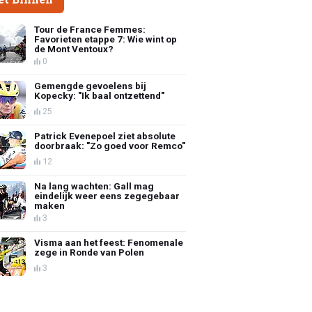
Tour de France Femmes:
Favorieten etappe 7: Wie wint op
de Mont Ventoux?
0
Gemengde gevoelens bij
Kopecky: "Ik baal ontzettend"
25
Patrick Evenepoel ziet absolute
doorbraak: "Zo goed voor Remco"
12
Na lang wachten: Gall mag
eindelijk weer eens zegegebaar
maken
3
Visma aan het feest: Fenomenale
zege in Ronde van Polen
3