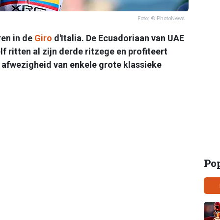
Foto: © PhotoNews
ren in de
Giro
d'Italia. De Ecuadoriaan van UAE
ritten al zijn derde ritzege en profiteert
e afwezigheid van enkele grote klassieke
Po