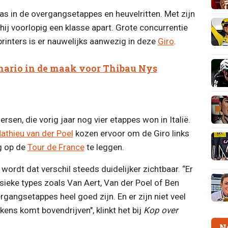
 sas in de overgangsetappes en heuvelritten. Met zijn
hij voorlopig een klasse apart. Grote concurrentie
printers is er nauwelijks aanwezig in deze
Giro
.
nario in de maak voor Thibau Nys
en, die vorig jaar nog vier etappes won in Italië.
athieu van der Poel
kozen ervoor om de Giro links
ig op de
Tour de France
te leggen.
wordt dat verschil steeds duidelijker zichtbaar. “Er
sieke types zoals Van Aert, Van der Poel of Ben
rgangsetappes heel goed zijn. En er zijn niet veel
kens komt bovendrijven", klinkt het bij
Kop over
N