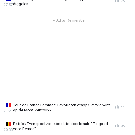
75
diggelen
07:57
▼ Ad by Refinery89
Tour de France Femmes: Favorieten etappe 7: Wie wint
11
op de Mont Ventoux?
21:21
Patrick Evenepoel ziet absolute doorbraak: "Zo goed
85
voor Remco"
20:33