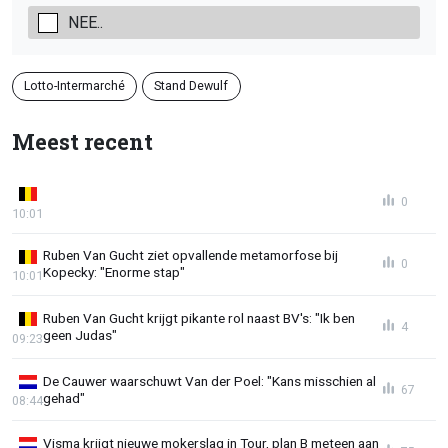
NEE..
Lotto-Intermarché
Stand Dewulf
Meest recent
0
10:01
Ruben Van Gucht ziet opvallende metamorfose bij
0
Kopecky: "Enorme stap"
10:01
Ruben Van Gucht krijgt pikante rol naast BV's: "Ik ben
4
geen Judas"
09:23
De Cauwer waarschuwt Van der Poel: "Kans misschien al
67
gehad"
08:44
Visma krijgt nieuwe mokerslag in Tour, plan B meteen aan