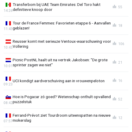
Transferbom bij UAE Team Emirates: Del Toro hakt
55
definitieve knoop door
14:26
Tour de France Femmes: Favorieten etappe 6 - Aanvallen
18
geblazen!
11:45
Reusser komt met serieuze Ventoux-waarschuwing voor
106
Vollering
10:43
Picnic PostNL haalt uit na vertrek Jakobsen: "De grote
21
sprinter zagen we niet"
10:01
UCI kondigt aardverschuiving aan in vrouwenpeloton
16
09:23
Hoe is Pogacar zó goed? Wetenschap onthult opvallend
52
puzzelstuk
08:42
Ferrand-Prévot ziet Tourdroom uiteenspatten na nieuwe
12
mokerslag
07:57