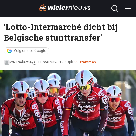
'Lotto-Intermarché dicht bij
Belgische stunttransfer'
Volg ons op Google
WN Redactie
11 mei 2026 17:53
38 stemmen