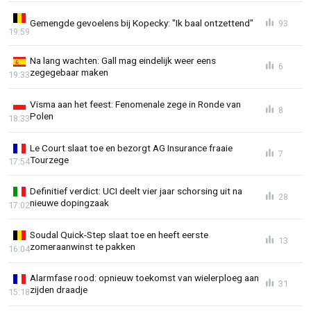
Gemengde gevoelens bij Kopecky: "Ik baal ontzettend"
93
19:59
Na lang wachten: Gall mag eindelijk weer eens
6
zegegebaar maken
19:33
Visma aan het feest: Fenomenale zege in Ronde van
8
Polen
18:33
Le Court slaat toe en bezorgt AG Insurance fraaie
7
Tourzege
17:54
Definitief verdict: UCI deelt vier jaar schorsing uit na
28
nieuwe dopingzaak
17:02
Soudal Quick-Step slaat toe en heeft eerste
13
zomeraanwinst te pakken
16:04
Alarmfase rood: opnieuw toekomst van wielerploeg aan
31
zijden draadje
15:18