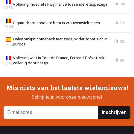
Vollering moet iets kwijt na 'verlossende' etappezege
185
20:33
Gigant dropt absolute bom in vrouwenwielrennen
71
19:44
Onley omlijst comeback met zege, Widar toont zich in
32
Burgos
18:33
Vollering wint in Tour de France, Ferrand-Prévot zakt
60
volledig door het ijs
17:56
Mis niets van het laatste wielernieuws!
Schrijf je in voor onze nieuwsbrief
Inschrijven