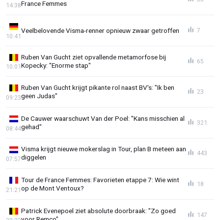
France Femmes
14:38
Veelbelovende Visma-renner opnieuw zwaar getroffen
7
10:41
Ruben Van Gucht ziet opvallende metamorfose bij
65
Kopecky: "Enorme stap"
10:01
Ruben Van Gucht krijgt pikante rol naast BV's: "Ik ben
23
geen Judas"
09:23
De Cauwer waarschuwt Van der Poel: "Kans misschien al
321
gehad"
08:44
Visma krijgt nieuwe mokerslag in Tour, plan B meteen aan
443
diggelen
07:57
Tour de France Femmes: Favorieten etappe 7: Wie wint
18
op de Mont Ventoux?
21:21
Patrick Evenepoel ziet absolute doorbraak: "Zo goed
147
voor Remco"