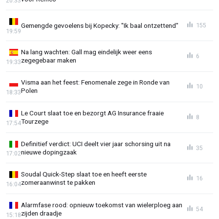
20:33
Gemengde gevoelens bij Kopecky: "Ik baal ontzettend"
155
19:59
Na lang wachten: Gall mag eindelijk weer eens
6
zegegebaar maken
19:33
Visma aan het feest: Fenomenale zege in Ronde van
10
Polen
18:33
Le Court slaat toe en bezorgt AG Insurance fraaie
8
Tourzege
17:54
Definitief verdict: UCI deelt vier jaar schorsing uit na
35
nieuwe dopingzaak
17:02
Soudal Quick-Step slaat toe en heeft eerste
16
zomeraanwinst te pakken
16:04
Alarmfase rood: opnieuw toekomst van wielerploeg aan
54
zijden draadje
15:18