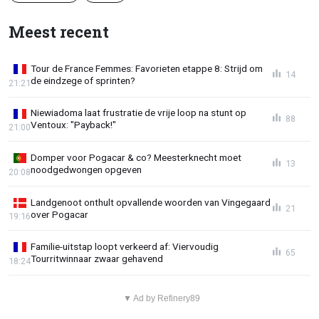
Meest recent
Tour de France Femmes: Favorieten etappe 8: Strijd om
14
de eindzege of sprinten?
21:21
Niewiadoma laat frustratie de vrije loop na stunt op
88
Ventoux: "Payback!"
21:00
Domper voor Pogacar & co? Meesterknecht moet
13
noodgedwongen opgeven
20:08
Landgenoot onthult opvallende woorden van Vingegaard
21
over Pogacar
19:16
Familie-uitstap loopt verkeerd af: Viervoudig
65
Tourritwinnaar zwaar gehavend
18:24
▼ Ad by Refinery89