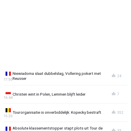
Niewiadoma slaat dubbelslag, Vollering pokert met
24
Reusser
17:50
Christen wint in Polen, Lemmen blijft leider
7
16:44
Tourorganisatie is onverbiddelijk: Kopecky bestraft
352
15:33
Absolute klassementstopper stapt plots uit Tour de
33