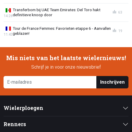
Transferbom bij UAE Team Emirates: Del Toro hakt
63
definitieve knoop door
14:26
Tour de France Femmes: Favorieten etappe 6 - Aanvallen
19
geblazen!
11:45
Mis niets van het laatste wielernieuws!
Schrijf je in voor onze nieuwsbrief
Inschrijven
Wielerploegen
Renners