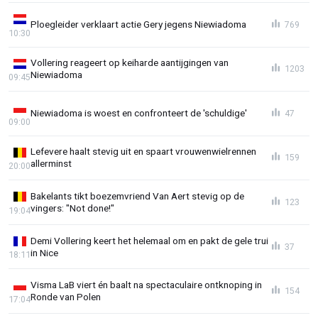
Ploegleider verklaart actie Gery jegens Niewiadoma
769
10:30
Vollering reageert op keiharde aantijgingen van
1203
Niewiadoma
09:45
Niewiadoma is woest en confronteert de 'schuldige'
47
09:00
Lefevere haalt stevig uit en spaart vrouwenwielrennen
159
allerminst
20:00
Bakelants tikt boezemvriend Van Aert stevig op de
123
vingers: "Not done!"
19:04
Demi Vollering keert het helemaal om en pakt de gele trui
37
in Nice
18:11
Visma LaB viert én baalt na spectaculaire ontknoping in
154
Ronde van Polen
17:04