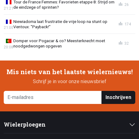
Tour de France Femmes: Favorieten etappe 8: Strijd om
26
de eindzege of sprinten?
21:21
Niewiadoma laat frustratie de vrije loop na stunt op
174
Ventoux: "Payback!"
21:00
Domper voor Pogacar & co? Meesterknecht moet
32
noodgedwongen opgeven
20:08
Mis niets van het laatste wielernieuws!
Schrijf je in voor onze nieuwsbrief
Inschrijven
Wielerploegen