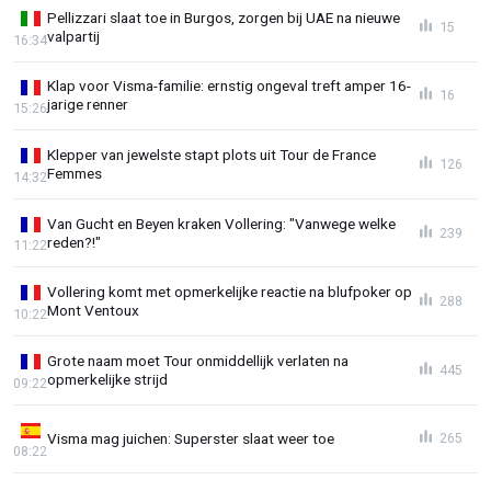
Pellizzari slaat toe in Burgos, zorgen bij UAE na nieuwe
15
valpartij
16:34
Klap voor Visma-familie: ernstig ongeval treft amper 16-
16
jarige renner
15:26
Klepper van jewelste stapt plots uit Tour de France
126
Femmes
14:32
Van Gucht en Beyen kraken Vollering: "Vanwege welke
239
reden?!"
11:22
Vollering komt met opmerkelijke reactie na blufpoker op
288
Mont Ventoux
10:22
Grote naam moet Tour onmiddellijk verlaten na
445
opmerkelijke strijd
09:22
Visma mag juichen: Superster slaat weer toe
265
08:22