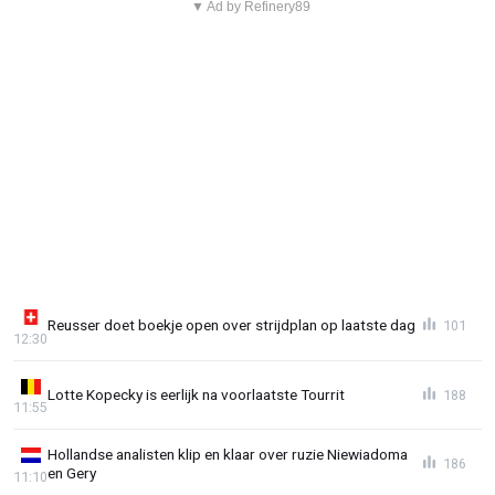
▼ Ad by Refinery89
Reusser doet boekje open over strijdplan op laatste dag
101
12:30
Lotte Kopecky is eerlijk na voorlaatste Tourrit
188
11:55
Hollandse analisten klip en klaar over ruzie Niewiadoma
186
en Gery
11:10