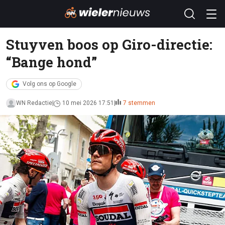
Stuyven boos op Giro-directie:
“Bange hond”
Volg ons op Google
WN Redactie
10 mei 2026 17:51
7 stemmen