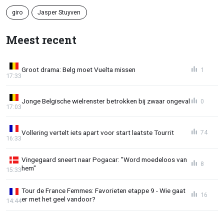
giro
Jasper Stuyven
Meest recent
Groot drama: Belg moet Vuelta missen
1
17:33
Jonge Belgische wielrenster betrokken bij zwaar ongeval
0
17:03
Vollering vertelt iets apart voor start laatste Tourrit
74
16:33
Vingegaard sneert naar Pogacar: "Word moedeloos van
8
hem"
15:33
Tour de France Femmes: Favorieten etappe 9 - Wie gaat
16
er met het geel vandoor?
14:44