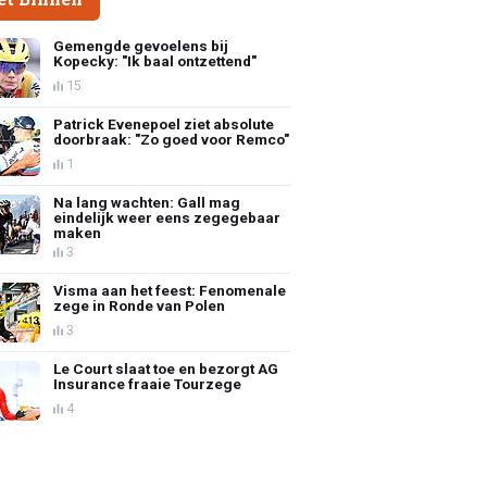
Gemengde gevoelens bij
Kopecky: "Ik baal ontzettend"
15
Patrick Evenepoel ziet absolute
doorbraak: "Zo goed voor Remco"
1
Na lang wachten: Gall mag
eindelijk weer eens zegegebaar
maken
3
Visma aan het feest: Fenomenale
zege in Ronde van Polen
3
Le Court slaat toe en bezorgt AG
Insurance fraaie Tourzege
4