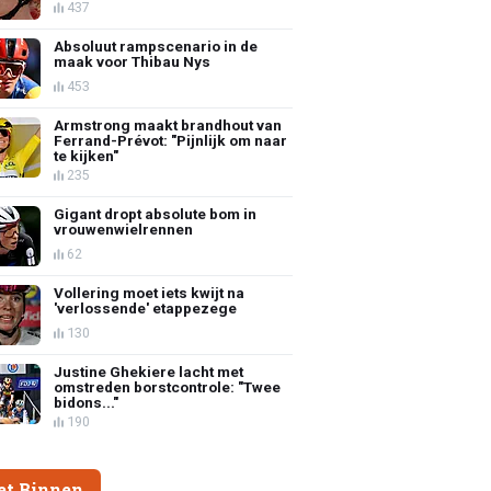
437
Absoluut rampscenario in de
maak voor Thibau Nys
453
Armstrong maakt brandhout van
Ferrand-Prévot: "Pijnlijk om naar
te kijken"
235
Gigant dropt absolute bom in
vrouwenwielrennen
62
Vollering moet iets kwijt na
'verlossende' etappezege
130
Justine Ghekiere lacht met
omstreden borstcontrole: "Twee
bidons..."
190
et Binnen