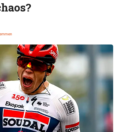
chaos?
temmen