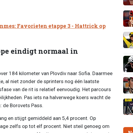
mes: Favorieten etappe 3 - Hattrick op
ppe eindigt normaal in
over 184 kilometer van Plovdiv naar Sofia. Daarmee
e, al niet zonder de sprinters nog één laatste
fase van de rit is relatief eenvoudig. Het parcours
eilijkheden. Pas iets na halverwege koers wacht de
g: de Borovets Pass.
ang en stijgt gemiddeld aan 5,4 procent. Op
ge zelfs op tot elf procent. Niet steil genoeg om
N