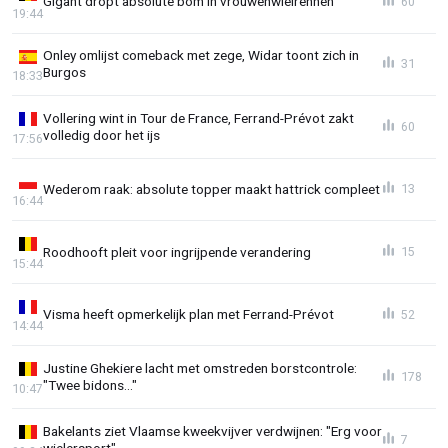
Gigant dropt absolute bom in vrouwenwielrennen
60
19:44
Onley omlijst comeback met zege, Widar toont zich in
31
Burgos
18:33
Vollering wint in Tour de France, Ferrand-Prévot zakt
60
volledig door het ijs
17:56
Wederom raak: absolute topper maakt hattrick compleet
13
16:44
Roodhooft pleit voor ingrijpende verandering
15
15:44
Visma heeft opmerkelijk plan met Ferrand-Prévot
52
14:44
Justine Ghekiere lacht met omstreden borstcontrole:
178
"Twee bidons..."
10:47
Bakelants ziet Vlaamse kweekvijver verdwijnen: "Erg voor
7
wielersport"