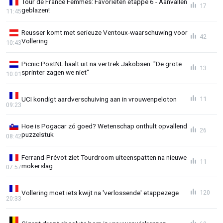
Tour de France Femmes: Favorieten etappe 6 - Aanvallen
17
geblazen!
11:45
Reusser komt met serieuze Ventoux-waarschuwing voor
42
Vollering
10:43
Picnic PostNL haalt uit na vertrek Jakobsen: "De grote
13
sprinter zagen we niet"
10:01
UCI kondigt aardverschuiving aan in vrouwenpeloton
11
09:23
Hoe is Pogacar zó goed? Wetenschap onthult opvallend
26
puzzelstuk
08:42
Ferrand-Prévot ziet Tourdroom uiteenspatten na nieuwe
11
mokerslag
07:57
Vollering moet iets kwijt na 'verlossende' etappezege
120
20:33