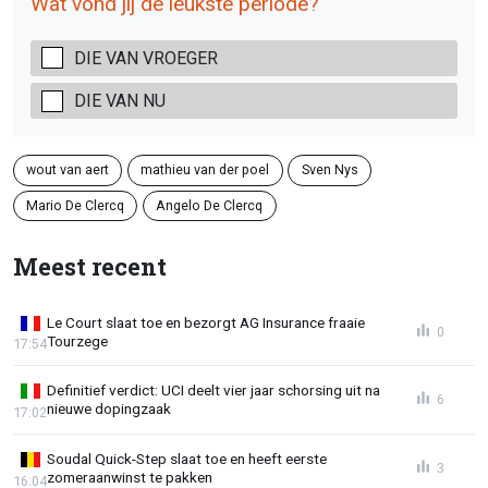
Wat vond jij de leukste periode?
DIE VAN VROEGER
DIE VAN NU
wout van aert
mathieu van der poel
Sven Nys
Mario De Clercq
Angelo De Clercq
Meest recent
Le Court slaat toe en bezorgt AG Insurance fraaie
0
Tourzege
17:54
Definitief verdict: UCI deelt vier jaar schorsing uit na
6
nieuwe dopingzaak
17:02
Soudal Quick-Step slaat toe en heeft eerste
3
zomeraanwinst te pakken
16:04