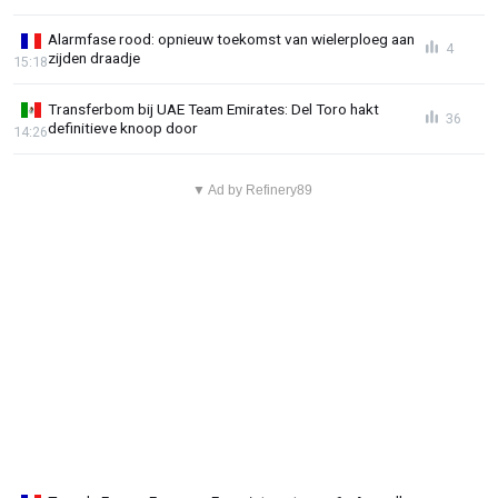
Alarmfase rood: opnieuw toekomst van wielerploeg aan
4
zijden draadje
15:18
Transferbom bij UAE Team Emirates: Del Toro hakt
36
definitieve knoop door
14:26
▼ Ad by Refinery89