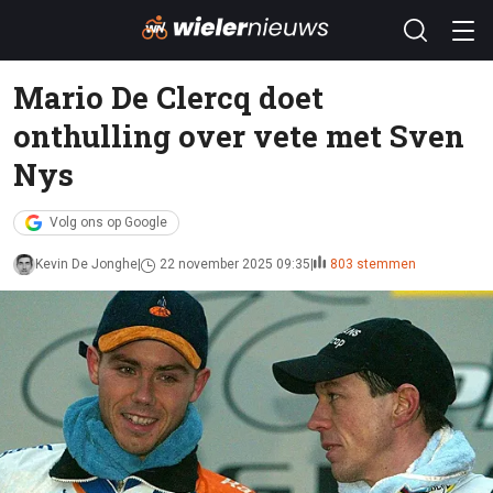
Mario De Clercq doet
onthulling over vete met Sven
Nys
Volg ons op Google
Kevin De Jonghe
22 november 2025 09:35
803 stemmen