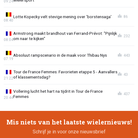
09:24
Lotte Kopecky velt stevige mening over 'borstensaga'
86
08:40
Armstrong maakt brandhout van Ferrand-Prévot: "Pijnlijk
232
om naar te kijken"
08:04
Absoluut rampscenario in de maak voor Thibau Nys
443
07:19
Tour de France Femmes: Favorieten etappe 5 - Aanvallers
43
of klassementsdag?
21:22
Vollering lucht het hart na tijdrit in Tour de France
437
Femmes
20:44
Mis niets van het laatste wielernieuws!
Schrijf je in voor onze nieuwsbrief