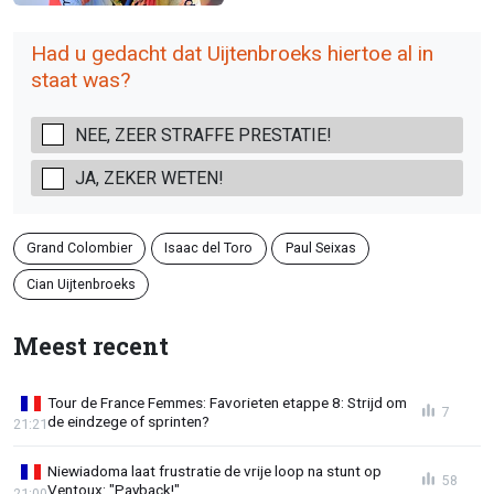
Had u gedacht dat Uijtenbroeks hiertoe al in
staat was?
NEE, ZEER STRAFFE PRESTATIE!
JA, ZEKER WETEN!
Grand Colombier
Isaac del Toro
Paul Seixas
Cian Uijtenbroeks
Meest recent
Tour de France Femmes: Favorieten etappe 8: Strijd om
7
de eindzege of sprinten?
21:21
Niewiadoma laat frustratie de vrije loop na stunt op
58
Ventoux: "Payback!"
21:00