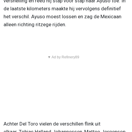
versnelling en reed hij stap voor stap naar Ayuso toe. In
de laatste kilometers maakte hij vervolgens definitief
het verschil. Ayuso moest lossen en zag de Mexicaan
alleen richting ritzege rijden.
▼ Ad by Refinery89
Achter Del Toro vielen de verschillen flink uit
elkaar. Tobias Halland Johannessen, Matteo Jorgenson