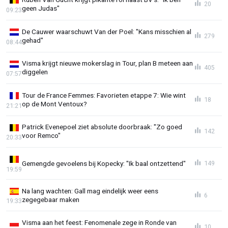
20
geen Judas"
09:23
De Cauwer waarschuwt Van der Poel: "Kans misschien al
279
gehad"
08:44
Visma krijgt nieuwe mokerslag in Tour, plan B meteen aan
405
diggelen
07:57
Tour de France Femmes: Favorieten etappe 7: Wie wint
18
op de Mont Ventoux?
21:21
Patrick Evenepoel ziet absolute doorbraak: "Zo goed
142
voor Remco"
20:33
Gemengde gevoelens bij Kopecky: "Ik baal ontzettend"
149
19:59
Na lang wachten: Gall mag eindelijk weer eens
6
zegegebaar maken
19:33
Visma aan het feest: Fenomenale zege in Ronde van
10