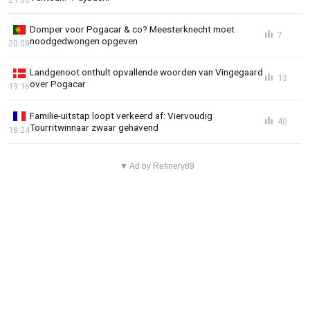
Domper voor Pogacar & co? Meesterknecht moet
7
noodgedwongen opgeven
20:08
Landgenoot onthult opvallende woorden van Vingegaard
13
over Pogacar
19:16
Familie-uitstap loopt verkeerd af: Viervoudig
40
Tourritwinnaar zwaar gehavend
18:24
▼ Ad by Refinery89