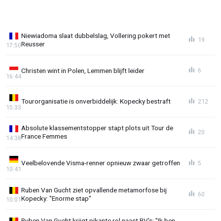
Niewiadoma slaat dubbelslag, Vollering pokert met
19
Reusser
17:50
Christen wint in Polen, Lemmen blijft leider
6
16:44
Tourorganisatie is onverbiddelijk: Kopecky bestraft
212
15:33
Absolute klassementstopper stapt plots uit Tour de
20
France Femmes
14:38
Veelbelovende Visma-renner opnieuw zwaar getroffen
5
10:41
Ruben Van Gucht ziet opvallende metamorfose bij
60
Kopecky: "Enorme stap"
10:01
Ruben Van Gucht krijgt pikante rol naast BV's: "Ik ben