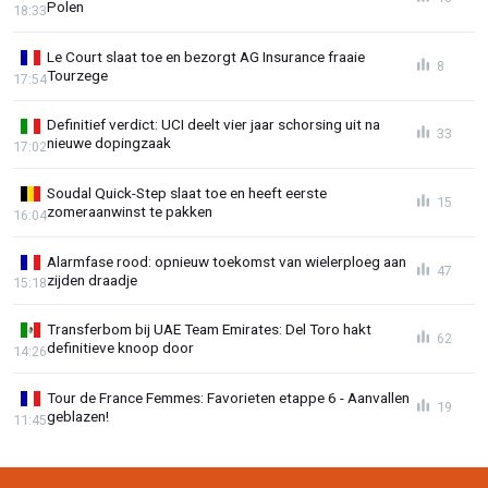
Polen
18:33
Le Court slaat toe en bezorgt AG Insurance fraaie
8
Tourzege
17:54
Definitief verdict: UCI deelt vier jaar schorsing uit na
33
nieuwe dopingzaak
17:02
Soudal Quick-Step slaat toe en heeft eerste
15
zomeraanwinst te pakken
16:04
Alarmfase rood: opnieuw toekomst van wielerploeg aan
47
zijden draadje
15:18
Transferbom bij UAE Team Emirates: Del Toro hakt
62
definitieve knoop door
14:26
Tour de France Femmes: Favorieten etappe 6 - Aanvallen
19
geblazen!
11:45