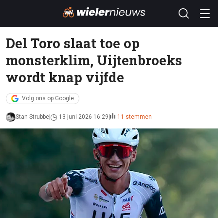
Del Toro slaat toe op
monsterklim, Uijtenbroeks
wordt knap vijfde
Volg ons op Google
Stan Strubbe
13 juni 2026 16:29
11 stemmen