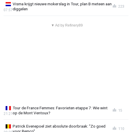
Visma krijgt nieuwe mokerslag in Tour, plan B meteen aan
223
diggelen
07:57
▼ Ad by Refinery89
Tour de France Femmes: Favorieten etappe 7: Wie wint
15
op de Mont Ventoux?
21:21
Patrick Evenepoel ziet absolute doorbraak: "Zo goed
110
voor Remco"