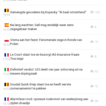
20:33
Gemengde gevoelens bij Kopecky: "Ik baal ontzettend"
123
19:59
Na lang wachten: Gall mag eindelijk weer eens
6
zegegebaar maken
19:33
Visma aan het feest: Fenomenale zege in Ronde van
10
Polen
18:33
Le Court slaat toe en bezorgt AG Insurance fraaie
8
Tourzege
17:54
Definitief verdict: UCI deelt vier jaar schorsing uit na
32
nieuwe dopingzaak
17:02
Soudal Quick-Step slaat toe en heeft eerste
15
zomeraanwinst te pakken
16:04
Alarmfase rood: opnieuw toekomst van wielerploeg aan
36
zijden draadje
15:18