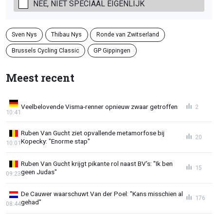
NEE, NIET SPECIAAL EIGENLIJK
Sven Nys
Thibau Nys
Ronde van Zwitserland
Brussels Cycling Classic
GP Gippingen
Meest recent
Veelbelovende Visma-renner opnieuw zwaar getroffen
2
10:41
Ruben Van Gucht ziet opvallende metamorfose bij
20
Kopecky: "Enorme stap"
10:01
Ruben Van Gucht krijgt pikante rol naast BV's: "Ik ben
15
geen Judas"
09:23
De Cauwer waarschuwt Van der Poel: "Kans misschien al
176
gehad"
08:44