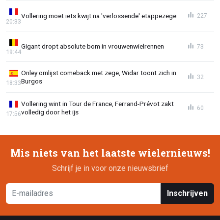
Vollering moet iets kwijt na 'verlossende' etappezege
227
20:33
Gigant dropt absolute bom in vrouwenwielrennen
73
19:44
Onley omlijst comeback met zege, Widar toont zich in
32
Burgos
18:33
Vollering wint in Tour de France, Ferrand-Prévot zakt
60
volledig door het ijs
17:56
Mis niets van het laatste wielernieuws!
Schrijf je in voor onze nieuwsbrief
Inschrijven