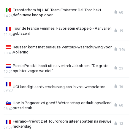
Transferbom bij UAE Team Emirates: Del Toro hakt
60
definitieve knoop door
14:26
Tour de France Femmes: Favorieten etappe 6 - Aanvallen
19
geblazen!
11:45
Reusser komt met serieuze Ventoux-waarschuwing voor
146
Vollering
10:43
Picnic PostNL haalt uit na vertrek Jakobsen: "De grote
23
sprinter zagen we niet"
10:01
UCI kondigt aardverschuiving aan in vrouwenpeloton
16
09:23
Hoe is Pogacar zó goed? Wetenschap onthult opvallend
60
puzzelstuk
08:42
Ferrand-Prévot ziet Tourdroom uiteenspatten na nieuwe
13
mokerslag
07:57