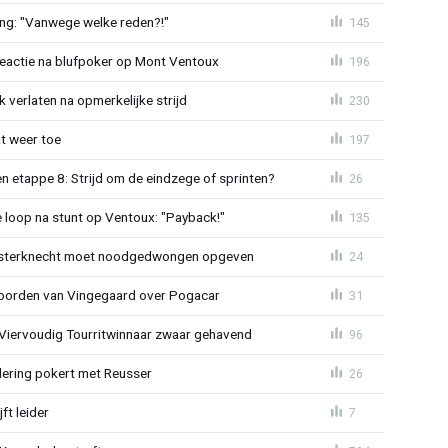
ing: "Vanwege welke reden?!"
145
reactie na blufpoker op Mont Ventoux
196
 verlaten na opmerkelijke strijd
230
t weer toe
197
 etappe 8: Strijd om de eindzege of sprinten?
26
e loop na stunt op Ventoux: "Payback!"
135
sterknecht moet noodgedwongen opgeven
24
oorden van Vingegaard over Pogacar
31
: Viervoudig Tourritwinnaar zwaar gehavend
96
lering pokert met Reusser
26
ft leider
7