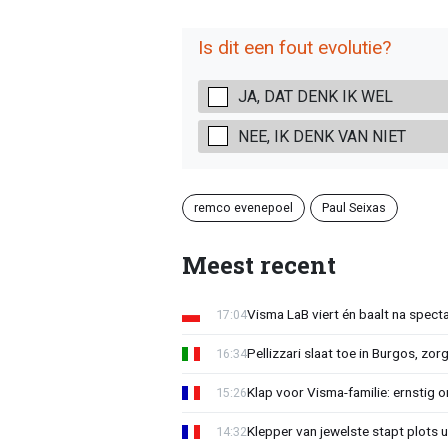
Is dit een fout evolutie?
JA, DAT DENK IK WEL
NEE, IK DENK VAN NIET
remco evenepoel
Paul Seixas
Meest recent
Visma LaB viert én baalt na spect
17:04
Pellizzari slaat toe in Burgos, zor
16:34
Klap voor Visma-familie: ernstig o
15:26
Klepper van jewelste stapt plots 
14:32