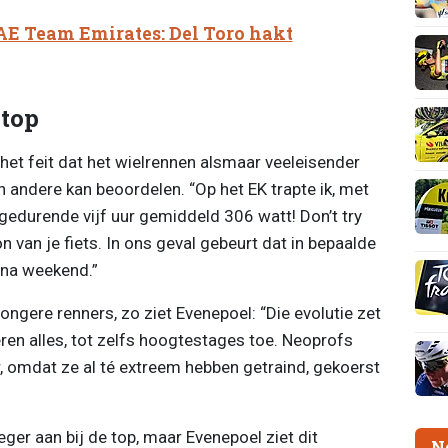
AE Team Emirates: Del Toro hakt
 top
et feit dat het wielrennen alsmaar veeleisender
en andere kan beoordelen. “Op het EK trapte ik, met
gedurende vijf uur gemiddeld 306 watt! Don’t try
 van je fiets. In ons geval gebeurt dat in bepaalde
na weekend.”
ongere renners, zo ziet Evenepoel: “Die evolutie zet
ëren alles, tot zelfs hoogtestages toe. Neoprofs
omdat ze al té extreem hebben getraind, gekoerst
ger aan bij de top, maar Evenepoel ziet dit
N