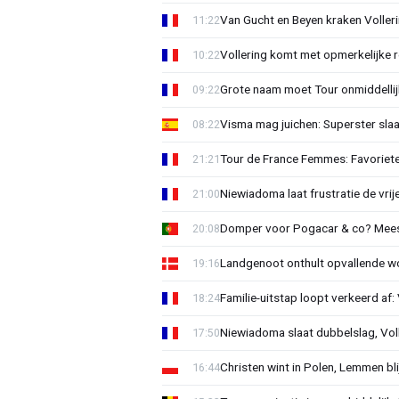
Van Gucht en Beyen kraken Voller
11:22
Vollering komt met opmerkelijke 
10:22
Grote naam moet Tour onmiddellijk
09:22
Visma mag juichen: Superster slaa
08:22
Tour de France Femmes: Favorieten
21:21
Niewiadoma laat frustratie de vrij
21:00
Domper voor Pogacar & co? Mee
20:08
Landgenoot onthult opvallende w
19:16
Familie-uitstap loopt verkeerd af
18:24
Niewiadoma slaat dubbelslag, Vol
17:50
Christen wint in Polen, Lemmen blij
16:44