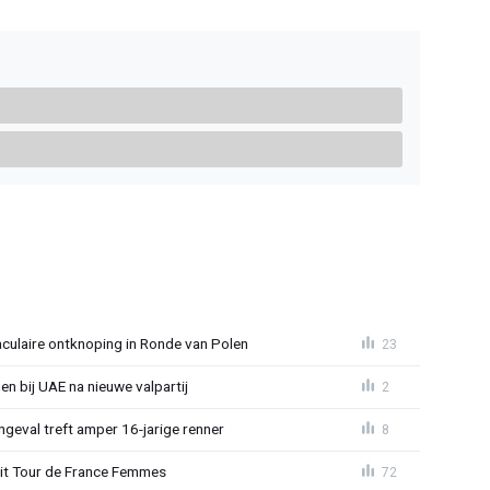
aculaire ontknoping in Ronde van Polen
23
gen bij UAE na nieuwe valpartij
2
ngeval treft amper 16-jarige renner
8
uit Tour de France Femmes
72