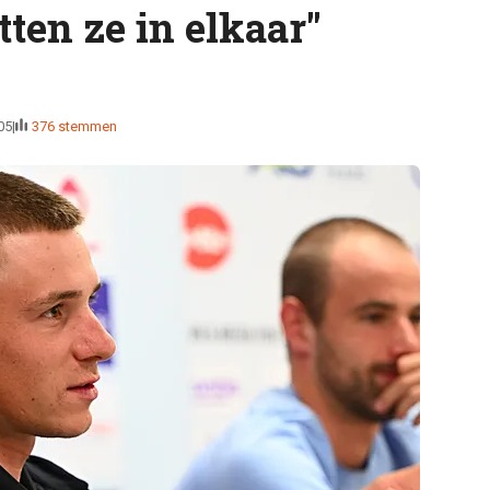
itten ze in elkaar"
05
376 stemmen