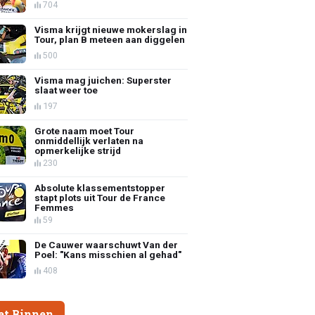
704
Visma krijgt nieuwe mokerslag in
Tour, plan B meteen aan diggelen
500
Visma mag juichen: Superster
slaat weer toe
197
Grote naam moet Tour
onmiddellijk verlaten na
opmerkelijke strijd
230
Absolute klassementstopper
stapt plots uit Tour de France
Femmes
59
De Cauwer waarschuwt Van der
Poel: "Kans misschien al gehad"
408
et Binnen