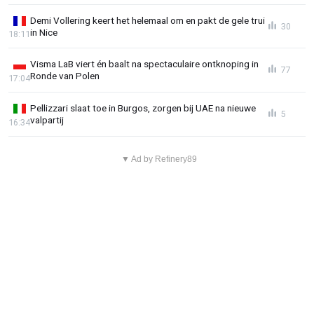
Demi Vollering keert het helemaal om en pakt de gele trui
30
in Nice
18:11
Visma LaB viert én baalt na spectaculaire ontknoping in
77
Ronde van Polen
17:04
Pellizzari slaat toe in Burgos, zorgen bij UAE na nieuwe
5
valpartij
16:34
▼ Ad by Refinery89