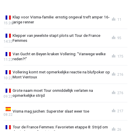
Klap voor Visma-familie: ernstig ongeval treft amper 16-
11
jarige renner
15:26
Klepper van jewelste stapt plots uit Tour de France
95
Femmes
14:32
Van Gucht en Beyen kraken Vollering: "Vanwege welke
175
reden?!"
11:22
Vollering komt met opmerkelijke reactie na blufpoker op
216
Mont Ventoux
10:22
Grote naam moet Tour onmiddellijk verlaten na
276
opmerkelijke strijd
09:22
Visma mag juichen: Superster slaat weer toe
217
08:22
Tour de France Femmes: Favorieten etappe 8: Strijd om
26