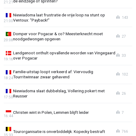
de eindzege of sprinten?
21:21
Niewiadoma laat frustratie de vrije loop na stunt op
143
Ventoux: "Payback!"
21:00
Domper voor Pogacar & co? Meesterknecht moet
27
noodgedwongen opgeven
20:08
Landgenoot onthult opvallende woorden van Vingegaard
33
over Pogacar
19:16
Familie-uitstap loopt verkeerd af: Viervoudig
102
Tourritwinnaar zwaar gehavend
18:24
Niewiadoma slaat dubbelslag, Vollering pokert met
26
Reusser
17:50
Christen wint in Polen, Lemmen blijft leider
7
16:44
Tourorganisatie is onverbiddelijk: Kopecky bestraft
766
15:33