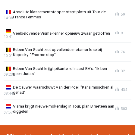
Absolute klassementstopper stapt plots uit Tour de
59
France Femmes
14:38
Veelbelovende Visma-renner opnieuw zwaar getroffen
9
10:41
Ruben Van Gucht ziet opvallende metamorfose bij
76
Kopecky: "Enorme stap"
10:01
Ruben Van Gucht krijgt pikante rol naast BV's: "Ik ben
32
geen Judas"
09:23
De Cauwer waarschuwt Van der Poel: "Kans misschien al
434
gehad"
08:44
Visma krijgt nieuwe mokerslag in Tour, plan B meteen aan
503
diggelen
07:57