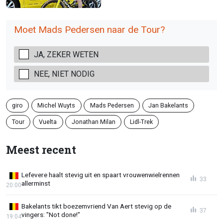
Moet Mads Pedersen naar de Tour?
JA, ZEKER WETEN
NEE, NIET NODIG
giro
Michel Wuyts
Mads Pedersen
Jan Bakelants
Tour
Vuelta
Jonathan Milan
Lidl-Trek
Meest recent
Lefevere haalt stevig uit en spaart vrouwenwielrennen
33
allerminst
20:00
Bakelants tikt boezemvriend Van Aert stevig op de
37
vingers: "Not done!"
19:04