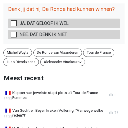
Denk jij dat hij De Ronde had kunnen winnen?
JA, DAT GELOOF IK WEL
NEE, DAT DENK IK NIET
Michel Wuyts
De Ronde van Vlaanderen
Tour de France
Ludo Dierckxsens
Aleksander Vinokourov
Meest recent
Klepper van jewelste stapt plots uit Tour de France
0
Femmes
14:32
Van Gucht en Beyen kraken Vollering: "Vanwege welke
76
reden?!"
11:22