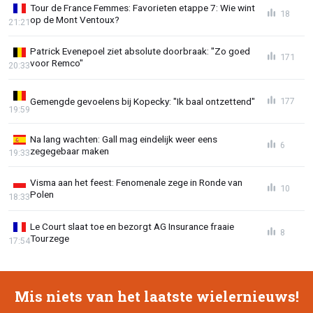
Tour de France Femmes: Favorieten etappe 7: Wie wint
18
op de Mont Ventoux?
21:21
Patrick Evenepoel ziet absolute doorbraak: "Zo goed
171
voor Remco"
20:33
Gemengde gevoelens bij Kopecky: "Ik baal ontzettend"
177
19:59
Na lang wachten: Gall mag eindelijk weer eens
6
zegegebaar maken
19:33
Visma aan het feest: Fenomenale zege in Ronde van
10
Polen
18:33
Le Court slaat toe en bezorgt AG Insurance fraaie
8
Tourzege
17:54
Mis niets van het laatste wielernieuws!