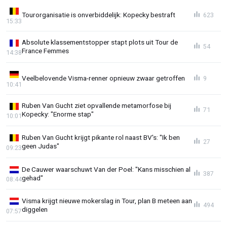
Tourorganisatie is onverbiddelijk: Kopecky bestraft
623
15:33
Absolute klassementstopper stapt plots uit Tour de
54
France Femmes
14:38
Veelbelovende Visma-renner opnieuw zwaar getroffen
9
10:41
Ruben Van Gucht ziet opvallende metamorfose bij
71
Kopecky: "Enorme stap"
10:01
Ruben Van Gucht krijgt pikante rol naast BV's: "Ik ben
27
geen Judas"
09:23
De Cauwer waarschuwt Van der Poel: "Kans misschien al
387
gehad"
08:44
Visma krijgt nieuwe mokerslag in Tour, plan B meteen aan
494
diggelen
07:57