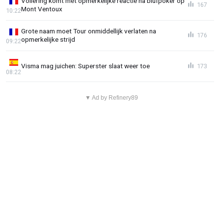
Vollering komt met opmerkelijke reactie na blufpoker op
167
Mont Ventoux
10:22
Grote naam moet Tour onmiddellijk verlaten na
176
opmerkelijke strijd
09:22
Visma mag juichen: Superster slaat weer toe
173
08:22
▼ Ad by Refinery89