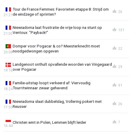
Tour de France Femmes: Favorieten etappe 8: Strijd om
26
de eindzege of sprinten?
21:21
Niewiadoma laat frustratie de vrije loop na stunt op
131
Ventoux: "Payback!"
21:00
Domper voor Pogacar & co? Meesterknecht moet
22
noodgedwongen opgeven
20:08
Landgenoot onthult opvallende woorden van Vingegaard
29
over Pogacar
19:16
Familie-uitstap loopt verkeerd af: Viervoudig
91
Tourritwinnaar zwaar gehavend
18:24
Niewiadoma slaat dubbelslag, Vollering pokert met
26
Reusser
17:50
Christen wint in Polen, Lemmen blijft leider
7
16:44