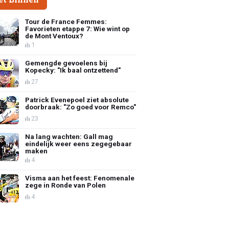
Tour de France Femmes:
Favorieten etappe 7: Wie wint op
de Mont Ventoux?
1
Gemengde gevoelens bij
Kopecky: "Ik baal ontzettend"
27
Patrick Evenepoel ziet absolute
doorbraak: "Zo goed voor Remco"
23
Na lang wachten: Gall mag
eindelijk weer eens zegegebaar
maken
4
Visma aan het feest: Fenomenale
zege in Ronde van Polen
4