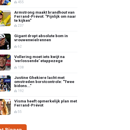
455
Armstrong maakt brandhout van
Ferrand-Prévot: "Pijnlijk om naar
te kijken"
237
Gigant dropt absolute bom in
vrouwenwielrennen
62
Vollering moet iets kwijt na
'verlossende' etappezege
138
Justine Ghekiere lacht met
omstreden borstcontrole: "Twee
bidons..."
192
Visma heeft opmerkelijk plan met
Ferrand-Prévot
55
et Binnen