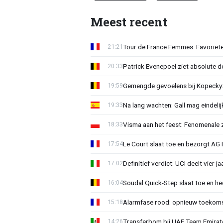
Meest recent
Tour de France Femmes: Favoriete
21:21
Patrick Evenepoel ziet absolute 
20:33
Gemengde gevoelens bij Kopecky: 
19:59
Na lang wachten: Gall mag eindel
19:33
Visma aan het feest: Fenomenale 
18:33
Le Court slaat toe en bezorgt AG 
17:54
Definitief verdict: UCI deelt vier 
17:02
Soudal Quick-Step slaat toe en h
16:04
Alarmfase rood: opnieuw toekomst
15:18
Transferbom bij UAE Team Emirate
14:26