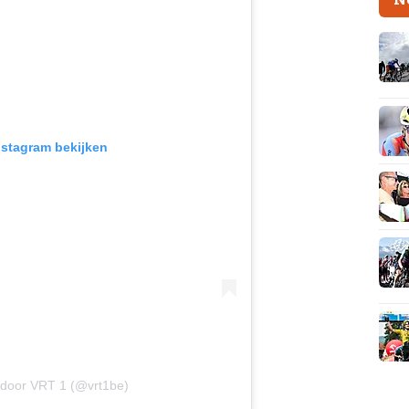
Instagram bekijken
 door VRT 1 (@vrt1be)