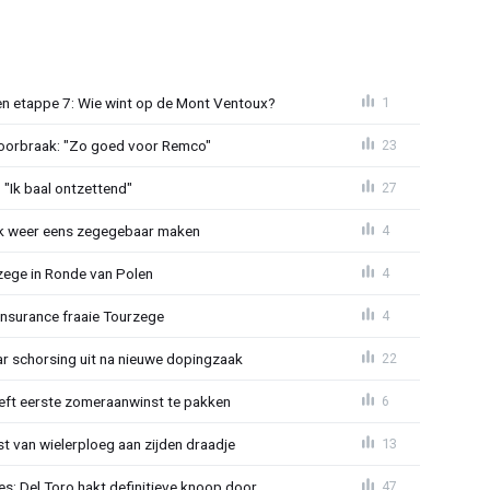
n etappe 7: Wie wint op de Mont Ventoux?
1
doorbraak: "Zo goed voor Remco"
23
"Ik baal ontzettend"
27
ijk weer eens zegegebaar maken
4
zege in Ronde van Polen
4
Insurance fraaie Tourzege
4
jaar schorsing uit na nieuwe dopingzaak
22
eeft eerste zomeraanwinst te pakken
6
 van wielerploeg aan zijden draadje
13
s: Del Toro hakt definitieve knoop door
47