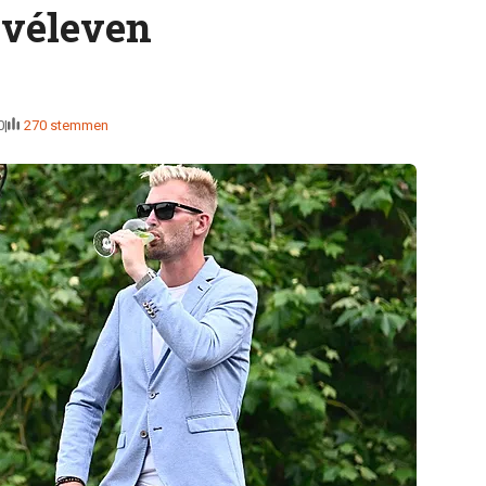
ivéleven
0
270 stemmen